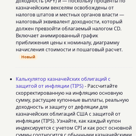
доходность (APY) и — поскольку проценты по
казначейским векселям освобождены от
налогов штатов и местных органов власти —
налоговый эквивалент доходности, который
должен превзойти облагаемый налогом CD.
Включает анимированный график
приближения цены к номиналу, диаграмму
начисления стоимости и пошаговый расчет.
Новый
Калькулятор казначейских облигаций с
защитой от инфляции (TIPS)
- Рассчитайте
скорректированную на инфляцию основную
сумму, растущие купонные выплаты, реальную
доходность и защиту от дефляции для
казначейских облигаций США с защитой от
инфляции (TIPS). Узнайте, как каждый купон
индексируется с учетом CPI и как рост основной
суммы соотносится с обычными казначейскими