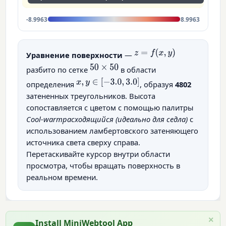
-8.9963
8.9963
z
=
f
(
x
,
y
)
Уравнение поверхности
—
50
×
50
разбито по сетке
в области
x
,
y
∈
[
−
3.0
,
3.0
]
определения
, образуя
4802
затененных треугольников. Высота
сопоставляется с цветом с помощью палитры
Cool-warmрасходящийся (идеально для седла)
с
использованием ламбертовского затеняющего
источника света сверху справа.
Перетаскивайте курсор внутри области
просмотра, чтобы вращать поверхность в
реальном времени.
×
Install MiniWebtool App