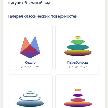
фигуре объемный вид.
Галерея классических поверхностей
Седло
Параболоид
z = x² − y²
z = x² + y²