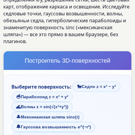
карт, отображение каркаса и освещение. Исследуйте
седловые точки, гауссовы возвышенности, волны,
обезьяньи седла, гиперболические параболоиды и
знаменитую поверхность sinc («мексиканская
шляпа») — все это прямо в вашем браузере, без
плагинов.
Построитель 3D-поверхностей
Выберите поверхность:
🐎
Седло z = x² − y²
🥣
Параболоид z = x² + y²
🌊
Волны z = sin(√(x²+y²))
🎩
Мексиканская шляпа sinc(r)
🔔
Гауссова возвышенность e^(−r²)