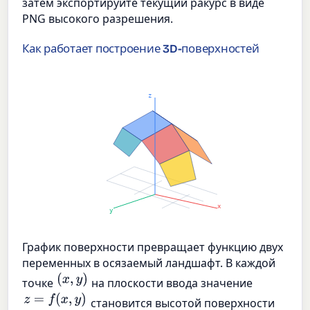
затем экспортируйте текущий ракурс в виде
PNG высокого разрешения.
Как работает построение 3D-поверхностей
z
x
y
График поверхности превращает функцию двух
переменных в осязаемый ландшафт. В каждой
(
x
,
y
)
точке
на плоскости ввода значение
z
=
f
(
x
,
y
)
становится высотой поверхности