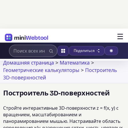
☰
mini
Webtool
Поделиться
Домашняя страница
>
Математика
>
Геометрические калькуляторы
>
Построитель
3D-поверхностей
Построитель 3D-поверхностей
Стройте интерактивные 3D-поверхности z = f(x, y) с
вращением, масштабированием и
панорамированием мышью. Настраивайте область
определения x/y, разрешение сетки, шесть цветовых