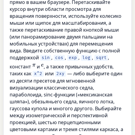
прямо в вашем браузере. Перетаскивайте
курсор внутри области просмотра для
вращения поверхности, используйте колесико
мыши или щипок для масштабирования, а
также перетаскивание правой кнопкой мыши
(или панорамирование двумя пальцами на
мобильных устройствах) для перемещения
вида. Введите собственную функцию с полной
поддержкой
,
,
,
,
,
sin
cos
exp
log
sqrt
π
e
констант
и
, а также привычных удобств,
таких как
или
— либо выберите один
x^2
2xy
из десяти пресетов для мгновенной
визуализации классического седла,
параболоида, sinc-функции («мексиканская
шляпа»), обезьяньего седла, яичного лотка,
гауссова купола и многого другого. Выбирайте
между изометрической и перспективной
проекцией, шестью перцепционными
цветовыми картами и тремя стилями каркаса, а