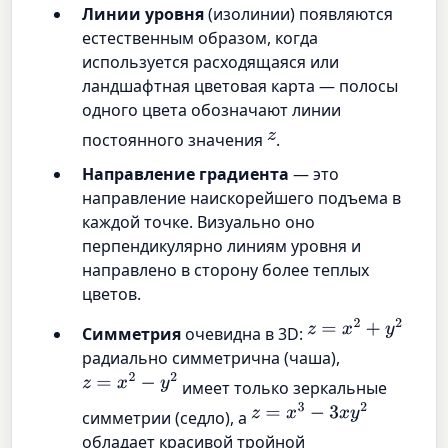
Линии уровня
(изолинии) появляются
естественным образом, когда
используется расходящаяся или
ландшафтная цветовая карта — полосы
одного цвета обозначают линии
z
постоянного значения
.
Направление градиента
— это
направление наискорейшего подъема в
каждой точке. Визуально оно
перпендикулярно линиям уровня и
направлено в сторону более теплых
цветов.
z
=
x
2
+
y
2
Симметрия
очевидна в 3D:
радиально симметрична (чаша),
z
=
x
2
−
y
2
имеет только зеркальные
z
=
x
3
−
3
x
y
2
симметрии (седло), а
обладает красивой тройной