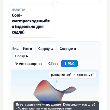
ПАЛИТРА
Cool-
warmрасходящийс
я (идеально для
седла)
Вид:
Изо ◆
Сверху ▲
Спереди ◧
Сбоку ▶
↻ Автовращение
Сброс
⬇ PNG
рыскание 30° · тангаж 25°
Перетаскивание — вращение · Колесико — масштаб
· Правая кнопка — панорамирование