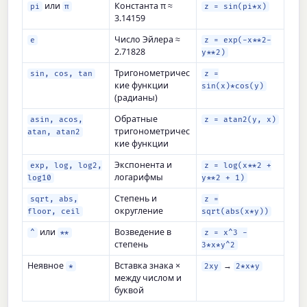
или
Константа π ≈
pi
π
z = sin(pi*x)
3.14159
Число Эйлера ≈
e
z = exp(-x**2-
2.71828
y**2)
Тригонометричес
sin, cos, tan
z =
кие функции
sin(x)*cos(y)
(радианы)
Обратные
asin, acos,
z = atan2(y, x)
тригонометричес
atan, atan2
кие функции
Экспонента и
exp, log, log2,
z = log(x**2 +
логарифмы
log10
y**2 + 1)
Степень и
sqrt, abs,
z =
округление
floor, ceil
sqrt(abs(x*y))
или
Возведение в
^
**
z = x^3 -
степень
3*x*y^2
Неявное
Вставка знака ×
→
*
2xy
2*x*y
между числом и
буквой