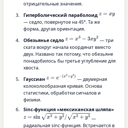
отрицательные значения.
z
=
x
y
Гиперболический параболоид
— седло, повернутое на 45°. Та же
форма, другая ориентация.
z
=
x
3
−
3
x
y
2
Обезьянье седло
— три
ската вокруг начала координат вместо
двух. Названо так потому, что обезьяне
понадобилось бы третье углубление для
хвоста.
z
=
e
−
(
x
2
+
y
2
)
Гауссиан
— двумерная
колоколообразная кривая. Основа
статистики, обработки сигналов и
физики.
Sinc-функция «мексиканская шляпа»
z
=
sin
x
2
+
y
2
/
x
2
+
y
2
—
радиальная sinc-функция. Встречается в