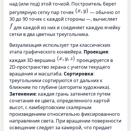
над (или под) этой точкой. Построитель берет
(
x
,
y
)
регулярную сетку пар точек
— обычно от
30 до 90 точек с каждой стороны —, вычисляет
f
для каждой из них и соединяет каждую ячейку
сетки в два цветных треугольника.
Визуализация использует три классических
этапа графического конвейера.
Проекция
:
(
x
,
y
,
z
)
каждая 3D-вершина
проецируется в
2D-пространство экрана с учетом текущего
вращения и масштаба.
Сортировка
:
треугольники сортируются от дальних к
ближним по глубине (алгоритм художника).
Затенение
: каждая грань затеняется путем
сочетания ее цвета, определенного картой
высот, с ламбертовским скалярным
произведением относительно фиксированного
направления света. При вращении поверхности
освещение следует за камерой, что придает