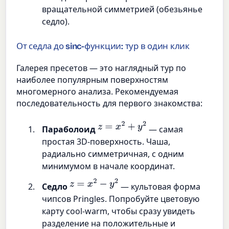
вращательной симметрией (обезьянье
седло).
От седла до sinc-функции: тур в один клик
Галерея пресетов — это наглядный тур по
наиболее популярным поверхностям
многомерного анализа. Рекомендуемая
последовательность для первого знакомства:
z
=
x
2
+
y
2
Параболоид
— самая
простая 3D-поверхность. Чаша,
радиально симметричная, с одним
минимумом в начале координат.
z
=
x
2
−
y
2
Седло
— культовая форма
чипсов Pringles. Попробуйте цветовую
карту cool-warm, чтобы сразу увидеть
разделение на положительные и