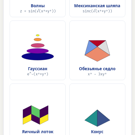
Волны
Мексиканская шляпа
z = sin(√(x²+y²))
sinc(√(x²+y²))
Гауссиан
Обезьянье седло
e^−(x²+y²)
x³ − 3xy²
Яичный лоток
Конус