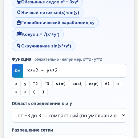
🐒
Обезьянье седло x³ − 3xy²
🥚
Яичный лоток sin(x)·sin(y)
🍟
Гиперболический параболоид xy
🎓
Конус z = √(x²+y²)
🌀
Скручивание sin(x²+y²)
Функция
обязательно · например, x**2 - y**2
z =
x
y
^2
^3
sin(
cos(
exp(
√(
π
×
÷
(
)
Область определения x и y
Разрешение сетки