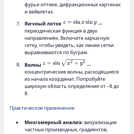
фурье-оптике, дифракционных картинах
и вейвлетах.
z
=
sin
x
sin
y
Яичный лоток
—
периодическая функция в двух
направлениях. Включите каркасную
сетку, чтобы увидеть, как линии сетки
выравниваются по буграм.
z
=
sin
x
2
+
y
2
Волны
—
концентрические волны, расходящиеся
из начала координат. Попробуйте
широкую область определения от −8 до
8.
Практическое применение
Многомерный анализ:
визуализация
частных производных, градиентов,