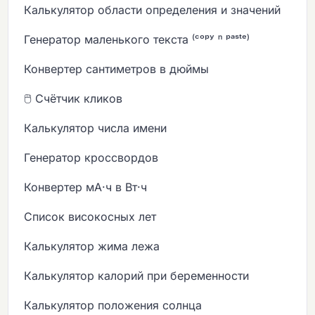
Калькулятор области определения и значений
Генератор маленького текста ⁽ᶜᵒᵖʸ ⁿ ᵖᵃˢᵗᵉ⁾
Конвертер сантиметров в дюймы
🖱️ Счётчик кликов
Калькулятор числа имени
Генератор кроссвордов
Конвертер мА·ч в Вт·ч
Список високосных лет
Калькулятор жима лежа
Калькулятор калорий при беременности
Калькулятор положения солнца