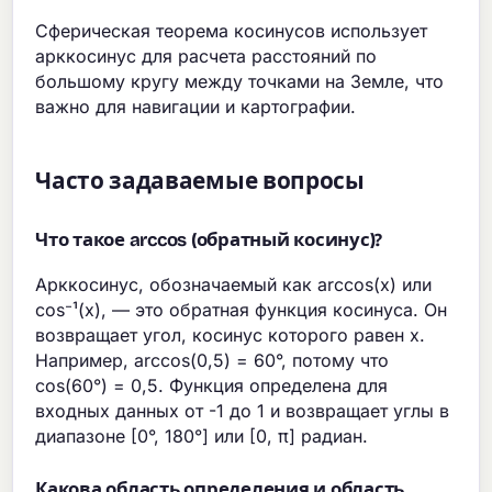
Сферическая теорема косинусов использует
арккосинус для расчета расстояний по
большому кругу между точками на Земле, что
важно для навигации и картографии.
Часто задаваемые вопросы
Что такое arccos (обратный косинус)?
Арккосинус, обозначаемый как arccos(x) или
cos⁻¹(x), — это обратная функция косинуса. Он
возвращает угол, косинус которого равен x.
Например, arccos(0,5) = 60°, потому что
cos(60°) = 0,5. Функция определена для
входных данных от -1 до 1 и возвращает углы в
диапазоне [0°, 180°] или [0, π] радиан.
Какова область определения и область