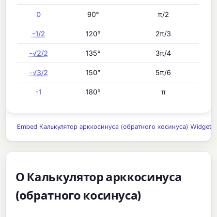
0
90°
π/2
-1/2
120°
2π/3
-√2/2
135°
3π/4
-√3/2
150°
5π/6
-1
180°
π
Embed Калькулятор арккосинуса (обратного косинуса) Widget
О Калькулятор арккосинуса
(обратного косинуса)