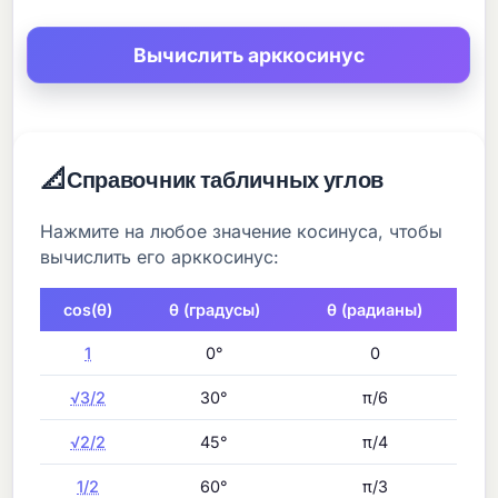
📐
Справочник табличных углов
Нажмите на любое значение косинуса, чтобы
вычислить его арккосинус:
cos(θ)
θ (градусы)
θ (радианы)
1
0°
0
√3/2
30°
π/6
√2/2
45°
π/4
1/2
60°
π/3