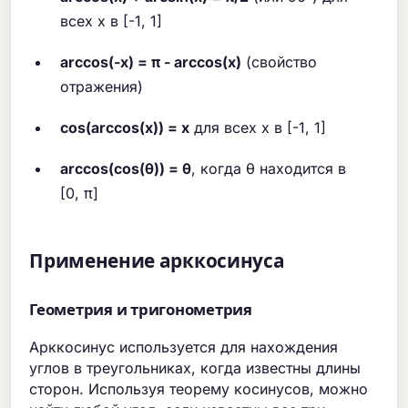
всех x в [-1, 1]
arccos(-x) = π - arccos(x)
(свойство
отражения)
cos(arccos(x)) = x
для всех x в [-1, 1]
arccos(cos(θ)) = θ
, когда θ находится в
[0, π]
Применение арккосинуса
Геометрия и тригонометрия
Арккосинус используется для нахождения
углов в треугольниках, когда известны длины
сторон. Используя теорему косинусов, можно