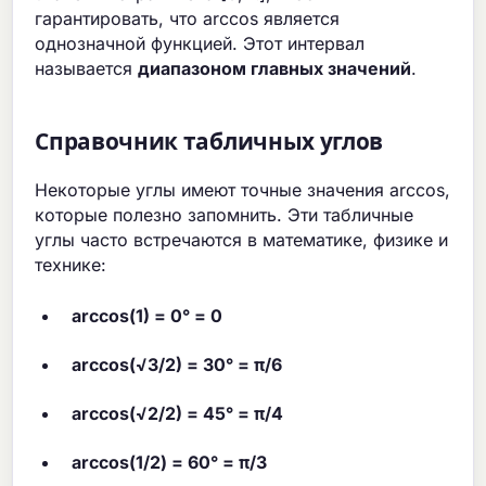
гарантировать, что arccos является
однозначной функцией. Этот интервал
называется
диапазоном главных значений
.
Справочник табличных углов
Некоторые углы имеют точные значения arccos,
которые полезно запомнить. Эти табличные
углы часто встречаются в математике, физике и
технике:
arccos(1) = 0° = 0
arccos(√3/2) = 30° = π/6
arccos(√2/2) = 45° = π/4
arccos(1/2) = 60° = π/3