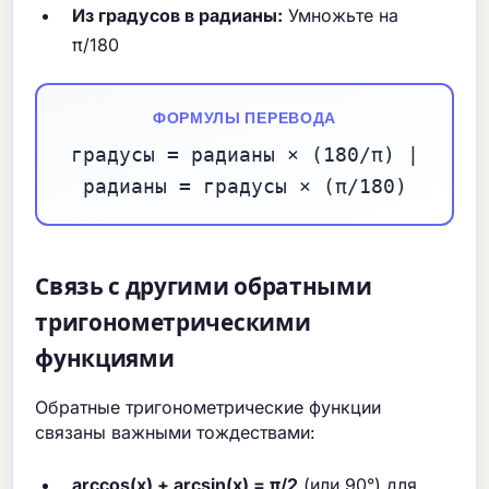
Из градусов в радианы:
Умножьте на
π/180
ФОРМУЛЫ ПЕРЕВОДА
градусы = радианы × (180/π) |
радианы = градусы × (π/180)
Связь с другими обратными
тригонометрическими
функциями
Обратные тригонометрические функции
связаны важными тождествами:
arccos(x) + arcsin(x) = π/2
(или 90°) для