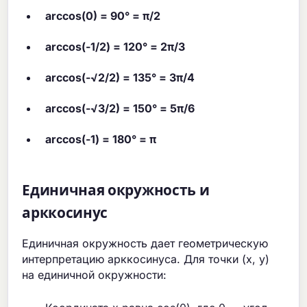
arccos(0) = 90° = π/2
arccos(-1/2) = 120° = 2π/3
arccos(-√2/2) = 135° = 3π/4
arccos(-√3/2) = 150° = 5π/6
arccos(-1) = 180° = π
Единичная окружность и
арккосинус
Единичная окружность дает геометрическую
интерпретацию арккосинуса. Для точки (x, y)
на единичной окружности: