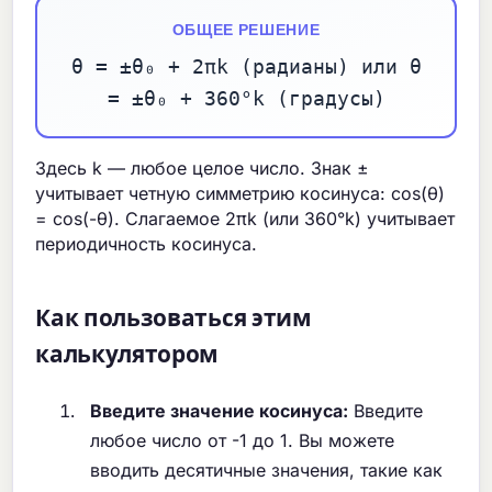
ОБЩЕЕ РЕШЕНИЕ
θ = ±θ₀ + 2πk (радианы) или θ
= ±θ₀ + 360°k (градусы)
Здесь k — любое целое число. Знак ±
учитывает четную симметрию косинуса: cos(θ)
= cos(-θ). Слагаемое 2πk (или 360°k) учитывает
периодичность косинуса.
Как пользоваться этим
калькулятором
Введите значение косинуса:
Введите
любое число от -1 до 1. Вы можете
вводить десятичные значения, такие как