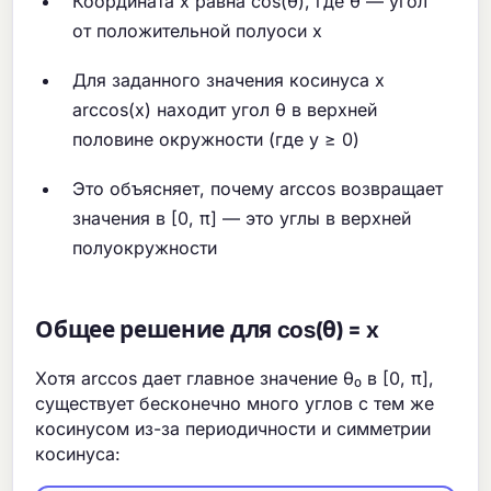
Координата x равна cos(θ), где θ — угол
от положительной полуоси x
Для заданного значения косинуса x
arccos(x) находит угол θ в верхней
половине окружности (где y ≥ 0)
Это объясняет, почему arccos возвращает
значения в [0, π] — это углы в верхней
полуокружности
Общее решение для cos(θ) = x
Хотя arccos дает главное значение θ₀ в [0, π],
существует бесконечно много углов с тем же
косинусом из-за периодичности и симметрии
косинуса: