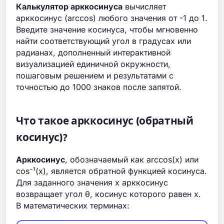
Калькулятор арккосинуса
вычисляет
арккосинус (arccos) любого значения от -1 до 1.
Введите значение косинуса, чтобы мгновенно
найти соответствующий угол в градусах или
радианах, дополненный интерактивной
визуализацией единичной окружности,
пошаговым решением и результатами с
точностью до 1000 знаков после запятой.
Что такое арккосинус (обратный
косинус)?
Арккосинус
, обозначаемый как arccos(x) или
cos⁻¹(x), является обратной функцией косинуса.
Для заданного значения x арккосинус
возвращает угол θ, косинус которого равен x.
В математических терминах: