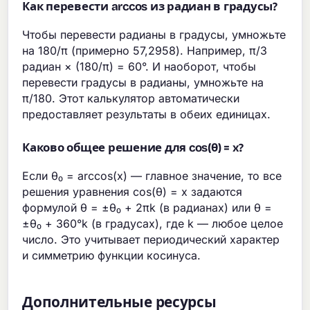
Как перевести arccos из радиан в градусы?
Чтобы перевести радианы в градусы, умножьте
на 180/π (примерно 57,2958). Например, π/3
радиан × (180/π) = 60°. И наоборот, чтобы
перевести градусы в радианы, умножьте на
π/180. Этот калькулятор автоматически
предоставляет результаты в обеих единицах.
Каково общее решение для cos(θ) = x?
Если θ₀ = arccos(x) — главное значение, то все
решения уравнения cos(θ) = x задаются
формулой θ = ±θ₀ + 2πk (в радианах) или θ =
±θ₀ + 360°k (в градусах), где k — любое целое
число. Это учитывает периодический характер
и симметрию функции косинуса.
Дополнительные ресурсы