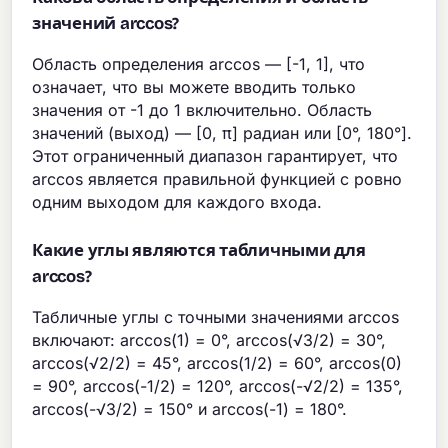
значений arccos?
Область определения arccos — [-1, 1], что
означает, что вы можете вводить только
значения от -1 до 1 включительно. Область
значений (выход) — [0, π] радиан или [0°, 180°].
Этот ограниченный диапазон гарантирует, что
arccos является правильной функцией с ровно
одним выходом для каждого входа.
Какие углы являются табличными для
arccos?
Табличные углы с точными значениями arccos
включают: arccos(1) = 0°, arccos(√3/2) = 30°,
arccos(√2/2) = 45°, arccos(1/2) = 60°, arccos(0)
= 90°, arccos(-1/2) = 120°, arccos(-√2/2) = 135°,
arccos(-√3/2) = 150° и arccos(-1) = 180°.