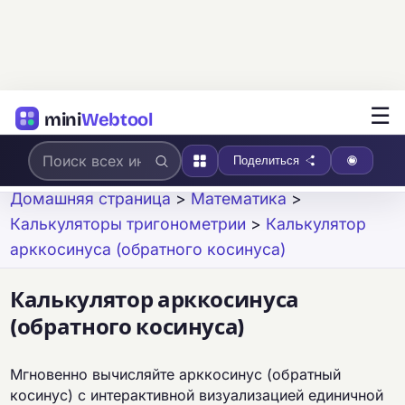
☰
mini
Webtool
Поделиться
Домашняя страница
>
Математика
>
Калькуляторы тригонометрии
>
Калькулятор
арккосинуса (обратного косинуса)
Калькулятор арккосинуса
(обратного косинуса)
Мгновенно вычисляйте арккосинус (обратный
косинус) с интерактивной визуализацией единичной