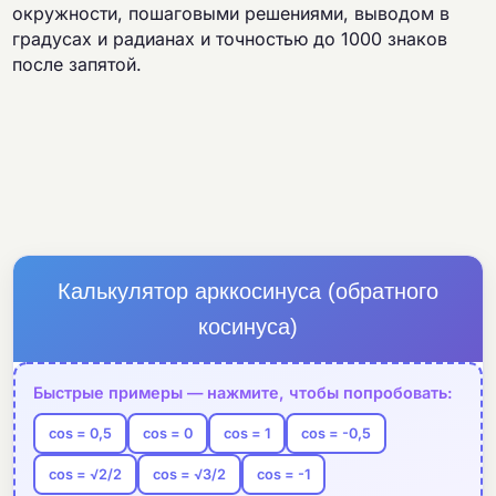
окружности, пошаговыми решениями, выводом в
градусах и радианах и точностью до 1000 знаков
после запятой.
Калькулятор арккосинуса (обратного
косинуса)
Быстрые примеры — нажмите, чтобы попробовать:
cos = 0,5
cos = 0
cos = 1
cos = -0,5
cos = √2/2
cos = √3/2
cos = -1