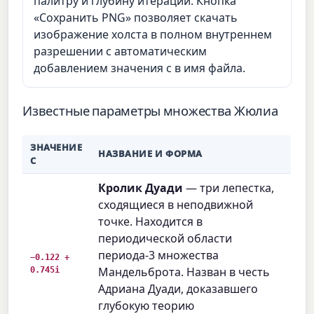
палитру и глубину итераций. Кнопка
«Сохранить PNG» позволяет скачать
изображение холста в полном внутреннем
разрешении с автоматическим
добавлением значения c в имя файла.
Известные параметры множества Жюлиа
ЗНАЧЕНИЕ
НАЗВАНИЕ И ФОРМА
C
Кролик Дуади
— три лепестка,
сходящиеся в неподвижной
точке. Находится в
периодической области
периода-3 множества
−0.122 +
0.745i
Мандельброта. Назван в честь
Адриана Дуади, доказавшего
глубокую теорию