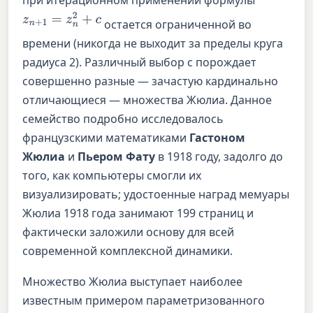
z
n
+
1
=
z
n
2
+
c
остается ограниченной во
времени (никогда не выходит за пределы круга
радиуса 2). Различный выбор c порождает
совершенно разные — зачастую кардинально
отличающиеся — множества Жюлиа. Данное
семейство подробно исследовалось
французскими математиками
Гастоном
Жюлиа
и
Пьером Фату
в 1918 году, задолго до
того, как компьютеры смогли их
визуализировать; удостоенные наград мемуары
Жюлиа 1918 года занимают 199 страниц и
фактически заложили основу для всей
современной комплексной динамики.
Множество Жюлиа выступает наиболее
известным примером параметризованного