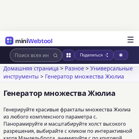
☰
mini
Webtool
Поделиться
Домашняя страница
>
Разное
>
Универсальные
инструменты
>
Генератор множества Жюлиа
Генератор множества Жюлиа
Генерируйте красивые фракталы множества Жюлиа
из любого комплексного параметра c.
Панорамируйте и масштабируйте холст высокого
разрешения, выбирайте c кликом по интерактивной
карте Мандельброта, анимируйте c по круговой