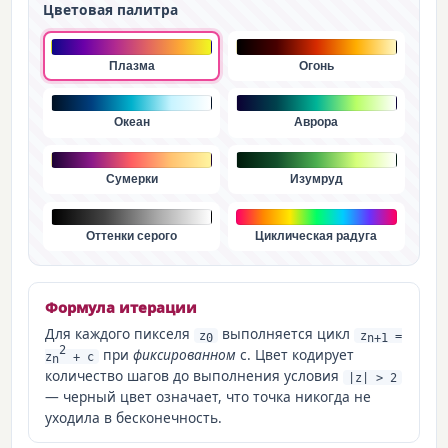
Цветовая палитра
Плазма
Огонь
Океан
Аврора
Сумерки
Изумруд
Оттенки серого
Циклическая радуга
Формула итерации
Для каждого пикселя
выполняется цикл
z
z
=
0
n+1
2
при
фиксированном
c. Цвет кодирует
z
+ c
n
количество шагов до выполнения условия
|z| > 2
— черный цвет означает, что точка никогда не
уходила в бесконечность.