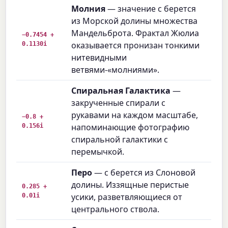
Молния
— значение c берется
из Морской долины множества
Мандельброта. Фрактал Жюлиа
−0.7454 +
0.1130i
оказывается пронизан тонкими
нитевидными
ветвями-«молниями».
Спиральная Галактика
—
закрученные спирали с
рукавами на каждом масштабе,
−0.8 +
0.156i
напоминающие фотографию
спиральной галактики с
перемычкой.
Перо
— c берется из Слоновой
долины. Иззящные перистые
0.285 +
0.01i
усики, разветвляющиеся от
центрального ствола.