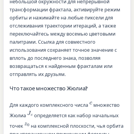
небольшой окружности для непрерывной
трансформации фрактала, активируйте режим
орбиты и нажимайте на любые пиксели для
отслеживания траектории итераций, а также
переключайтесь между восемью цветовыми
палитрами. Ссылка для совместного
использования сохраняет точное значение c
вплоть до последнего знака, позволяя
возвращаться к найденным фракталам или
отправлять их друзьям.
Что такое множество Жюлиа?
c
Для каждого комплексного числа
множество
J
c
Жюлиа
определяется как набор начальных
z
0
точек
на комплексной плоскости, чья орбита
при итерационном применении формулы