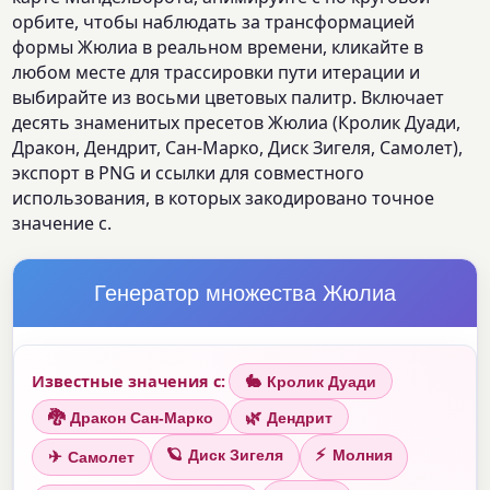
орбите, чтобы наблюдать за трансформацией
формы Жюлиа в реальном времени, кликайте в
любом месте для трассировки пути итерации и
выбирайте из восьми цветовых палитр. Включает
десять знаменитых пресетов Жюлиа (Кролик Дуади,
Дракон, Дендрит, Сан-Марко, Диск Зигеля, Самолет),
экспорт в PNG и ссылки для совместного
использования, в которых закодировано точное
значение c.
Генератор множества Жюлиа
Известные значения c:
🐇
Кролик Дуади
🐉
🌿
Дракон Сан-Марко
Дендрит
🪐
⚡
✈
Диск Зигеля
Молния
Самолет