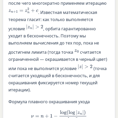
после чего многократно применяем итерацию
z
n
+
1
=
z
n
2
+
c
. Известная математическая
теорема гласит: как только выполняется
|
z
n
|
>
2
условие
, орбита гарантированно
уходит в бесконечность. Поэтому мы
выполняем вычисления до тех пор, пока не
z
0
достигнем лимита (тогда точка
считается
ограниченной — окрашивается в черный цвет)
|
z
|
>
2
или пока не выполнится условие
(точка
считается уходящей в бесконечность, и для
окрашивания фиксируется номер текущей
итерации).
Формула плавного окрашивания ухода
ν
=
n
+
1
−
log
(
log
|
z
n
|
)
log
2