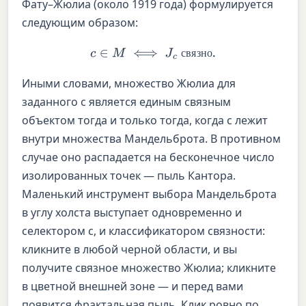
Фату–Жюлиа (около 1919 года) формулируется
следующим образом:
c
∈
M
⟺
J
c
связно.
с
в
я
з
н
о
Иными словами, множество Жюлиа для
заданного c является единым связным
объектом тогда и только тогда, когда c лежит
внутри множества Мандельброта. В противном
случае оно распадается на бесконечное число
изолированных точек — пыль Кантора.
Маленький инструмент выбора Мандельброта
в углу холста выступает одновременно и
селектором c, и классификатором связности:
кликните в любой черной области, и вы
получите связное множество Жюлиа; кликните
в цветной внешней зоне — и перед вами
появится фрактальная пыль. Клик ровно по