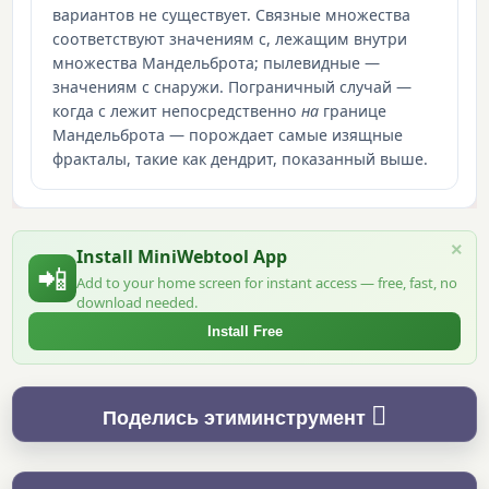
вариантов не существует. Связные множества
соответствуют значениям c, лежащим внутри
множества Мандельброта; пылевидные —
значениям c снаружи. Пограничный случай —
когда c лежит непосредственно
на
границе
Мандельброта — порождает самые изящные
фракталы, такие как дендрит, показанный выше.
×
Install MiniWebtool App
📲
Add to your home screen for instant access — free, fast, no
download needed.
Install Free
Поделись этиминструмент