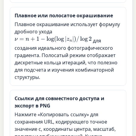
Плавное или полосатое окрашивание
Плавное окрашивание использует формулу
дробного ухода
ν
=
n
+
1
−
log
(
log
|
z
n
|
)
/
log
2
для
создания идеального фотографического
градиента. Полосатый режим отображает
дискретные кольца итераций, что полезно
для подсчета и изучения комбинаторной
структуры.
Ссылки для совместного доступа и
экспорт в PNG
Нажмите «Копировать ссылку» для
сохранения URL, кодирующего точное
значение c, координаты центра, масштаб,