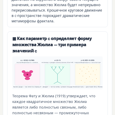
значения, а множество Жюлиа будет непрерывно
перерисовываться. Крошечное круговое движение
в c-пространстве порождает драматические
метаморфозы фрактала.
▦ Как параметр c определяет форму
множества Жюлиа — три примера
значений c
c = −0.122 + 0.745i
c = 0 + 1i
c = 0.355 + 0.355i
внутри Мандельброта → связное
на границе → дендрит (без внутренних областей)
снаружи Мандельброта → пыль Кантора
Кролик Дуади — три лепестка (период 3)
Дендрит — чистые ветви, нулевая площадь
Несвязная пыль — дихотомия Фату–Жюлиа
Теорема Фату и Жюлиа (1919) утверждает, что
каждое квадратичное множество Жюлиа
является либо полностью связным, либо
полностью несвязным — промежуточных