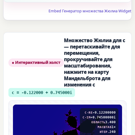
Embed Генератор множества Жюлиа Widget
Множество Жюлиа для c
— перетаскивайте для
перемещения,
прокручивайте для
● Интерактивный холст
масштабирования,
нажмите на карту
Мандельброта для
изменения c
c = -0.122000 + 0.745000i
-0.12200000
C·RE
+0.74500000i
C·IM
3.400
ОБЛАСТЬ
1×
МАСШТАБ
240
ИТЕР.