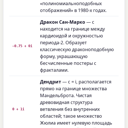
«полиномиальноподобных
отображений» в 1980-х годах.
Дракон Сан-Марко
— c
находится на границе между
кардиоидой и окружностью
периода-2. Образует
−0.75 + 0i
классическую драконоподобную
форму, украшающую
бесчисленные постеры с
фракталами.
Дендрит
— c = i, располагается
прямо на границе множества
Мандельброта. Чистая
древовидная структура
ветвления без внутренних
0 + 1i
областей; такое множество
Жюлиа имеет нулевую площадь