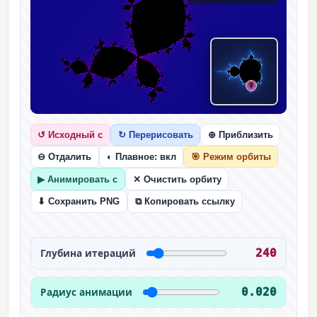
⊕ ВЫБРАТЬ C НА МАНДЕЛЬБРОТЕ
↺ Исходный c
↻ Перерисовать
⊕ Приблизить
⊖ Отдалить
◐ Плавное: вкл
🎯 Режим орбиты
▶ Анимировать c
✕ Очистить орбиту
⧉ Копировать ссылку
⬇ Сохранить PNG
Глубина итераций
240
Радиус анимации
0.020