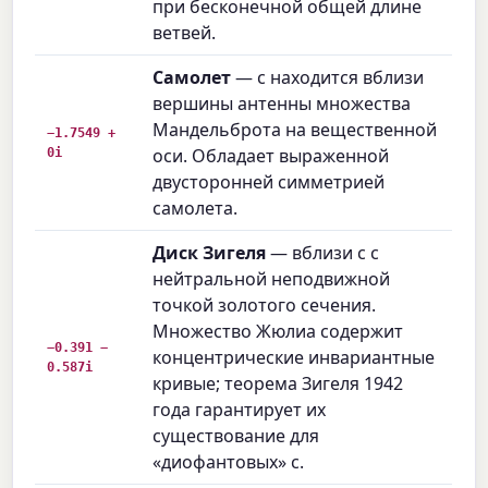
при бесконечной общей длине
ветвей.
Самолет
— c находится вблизи
вершины антенны множества
Мандельброта на вещественной
−1.7549 +
0i
оси. Обладает выраженной
двусторонней симметрией
самолета.
Диск Зигеля
— вблизи c с
нейтральной неподвижной
точкой золотого сечения.
Множество Жюлиа содержит
−0.391 −
концентрические инвариантные
0.587i
кривые; теорема Зигеля 1942
года гарантирует их
существование для
«диофантовых» c.