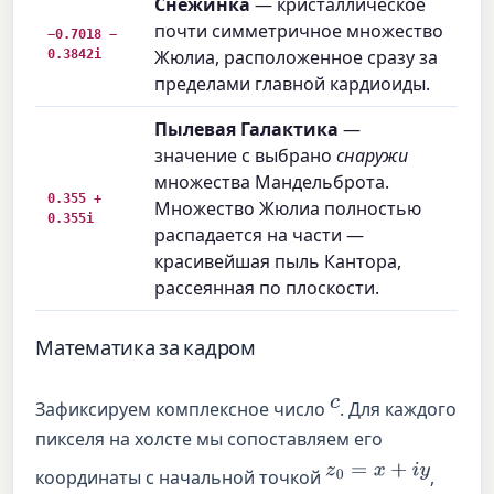
Снежинка
— кристаллическое
почти симметричное множество
−0.7018 −
0.3842i
Жюлиа, расположенное сразу за
пределами главной кардиоиды.
Пылевая Галактика
—
значение c выбрано
снаружи
множества Мандельброта.
0.355 +
Множество Жюлиа полностью
0.355i
распадается на части —
красивейшая пыль Кантора,
рассеянная по плоскости.
Математика за кадром
c
Зафиксируем комплексное число
. Для каждого
пикселя на холсте мы сопоставляем его
z
0
=
x
+
i
y
координаты с начальной точкой
,