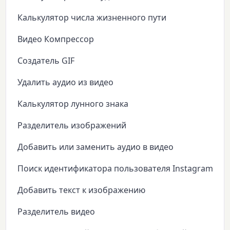
Калькулятор числа жизненного пути
Видео Компрессор
Создатель GIF
Удалить аудио из видео
Калькулятор лунного знака
Разделитель изображений
Добавить или заменить аудио в видео
Поиск идентификатора пользователя Instagram
Добавить текст к изображению
Разделитель видео