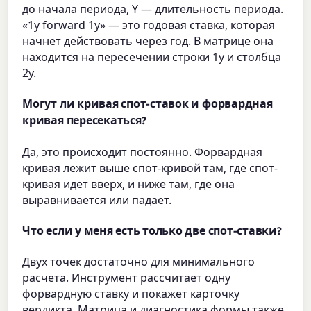
до начала периода, Y — длительность периода.
«1y forward 1y» — это годовая ставка, которая
начнет действовать через год. В матрице она
находится на пересечении строки 1y и столбца
2y.
Могут ли кривая спот-ставок и форвардная
кривая пересекаться?
Да, это происходит постоянно. Форвардная
кривая лежит выше спот-кривой там, где спот-
кривая идет вверх, и ниже там, где она
выравнивается или падает.
Что если у меня есть только две спот-ставки?
Двух точек достаточно для минимального
расчета. Инструмент рассчитает одну
форвардную ставку и покажет карточку
вердикта. Матрица и диагностика формы также