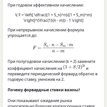
При годовом эффективном начислении:
\( F = \left[ \dfrac{(1 + S_n)^n}{(1 + S_m)^m}
\right]^{\frac{1}{n - m}} - 1 \right]
При непрерывном начислении формула
упрощается до:
F
=
S
n
⋅
n
−
S
m
⋅
m
n
−
m
При полугодовом начислении (k = 2) замените
(
1
+
S
/
2
)
2
t
коэффициент начисления на
и
переведите периодический форвард обратно в
годовую ставку, умножив на 2.
Почему форвардные ставки важны?
Они показывают ожидания рынка
относительно будущих краткосрочных ставок.