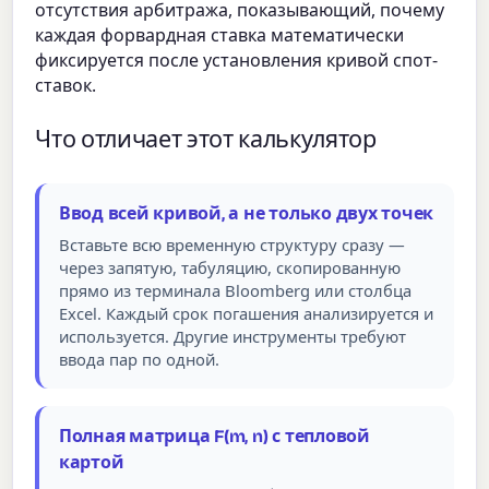
отсутствия арбитража, показывающий, почему
каждая форвардная ставка математически
фиксируется после установления кривой спот-
ставок.
Что отличает этот калькулятор
Ввод всей кривой, а не только двух точек
Вставьте всю временную структуру сразу —
через запятую, табуляцию, скопированную
прямо из терминала Bloomberg или столбца
Excel. Каждый срок погашения анализируется и
используется. Другие инструменты требуют
ввода пар по одной.
Полная матрица F(m, n) с тепловой
картой