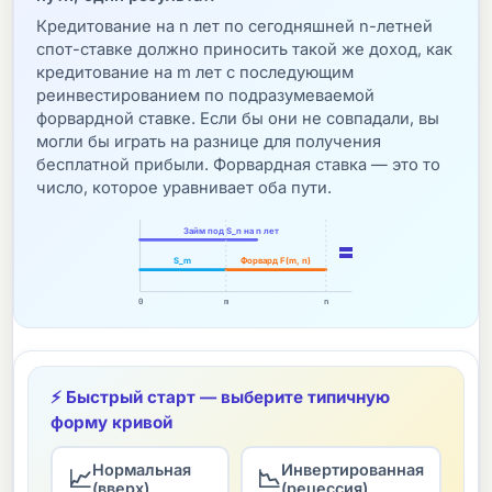
Кредитование на n лет по сегодняшней n-летней
спот-ставке должно приносить такой же доход, как
кредитование на m лет с последующим
реинвестированием по подразумеваемой
форвардной ставке. Если бы они не совпадали, вы
могли бы играть на разнице для получения
бесплатной прибыли. Форвардная ставка — это то
число, которое уравнивает оба пути.
Займ под S_n на n лет
=
S_m
Форвард F(m, n)
0
m
n
⚡ Быстрый старт — выберите типичную
форму кривой
Нормальная
Инвертированная
📈
📉
(вверх)
(рецессия)