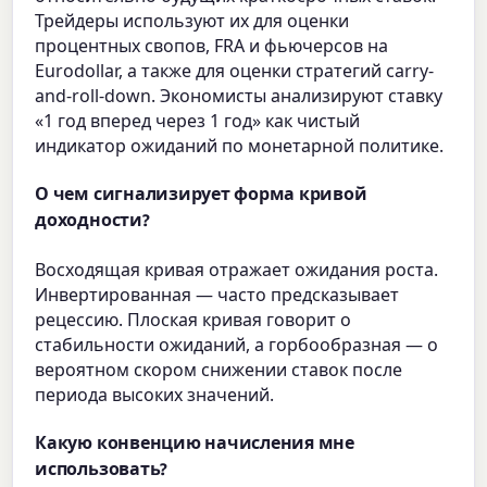
Трейдеры используют их для оценки
процентных свопов, FRA и фьючерсов на
Eurodollar, а также для оценки стратегий carry-
and-roll-down. Экономисты анализируют ставку
«1 год вперед через 1 год» как чистый
индикатор ожиданий по монетарной политике.
О чем сигнализирует форма кривой
доходности?
Восходящая кривая отражает ожидания роста.
Инвертированная — часто предсказывает
рецессию. Плоская кривая говорит о
стабильности ожиданий, а горбообразная — о
вероятном скором снижении ставок после
периода высоких значений.
Какую конвенцию начисления мне
использовать?