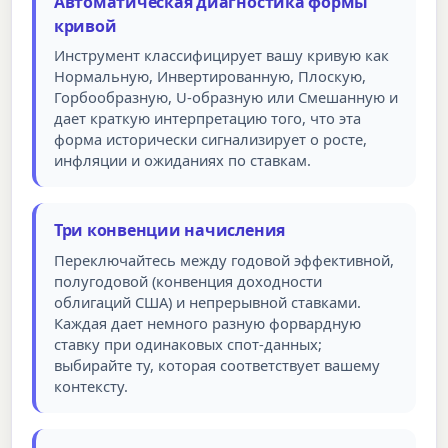
Автоматическая диагностика формы
кривой
Инструмент классифицирует вашу кривую как
Нормальную, Инвертированную, Плоскую,
Горбообразную, U-образную или Смешанную и
дает краткую интерпретацию того, что эта
форма исторически сигнализирует о росте,
инфляции и ожиданиях по ставкам.
Три конвенции начисления
Переключайтесь между годовой эффективной,
полугодовой (конвенция доходности
облигаций США) и непрерывной ставками.
Каждая дает немного разную форвардную
ставку при одинаковых спот-данных;
выбирайте ту, которая соответствует вашему
контексту.