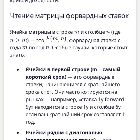
кривой доходности.
Чтение матрицы форвардных ставок
m
n
Ячейка матрицы в строке
и столбце
(где
F
(
m
,
n
)
n
>
m
) — это
, форвардная ставка с
m
n
года
по год
. Особые случаи, которые стоит
знать:
Ячейки в первой строке (m = самый
короткий срок)
— это форвардные
ставки, начинающиеся с кратчайшего
срока спот. Они часто котируются на
рынках — например, «ставка 1y forward
5y» находится в строке 1y и столбце 6y,
если ваш кратчайший срок составляет 1
год.
Ячейки рядом с диагональю
(последовательные сроки)
— это