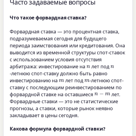
Часто задаваемые вопросы
Что такое форвардная ставка?
Форвардная ставка — это процентная ставка,
подразумеваемая сегодня для будущего
периода заимствования или кредитования. Она
выводится из временной структуры спот-ставок
с использованием условия отсутствия
n
n
арбитража: инвестирование на
лет под
-летнюю спот-ставку должно быть равно
m
m
инвестированию на
лет под
-летнюю спот-
ставку с последующим реинвестированием по
n
−
m
форвардной ставке на оставшиеся
лет.
Форвардные ставки — это не статистические
прогнозы, а ставки, которые рынок неявно
закладывает в цены сегодня.
Какова формула форвардной ставки?