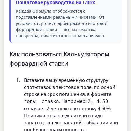
Пошаговое руководство на LaTeX
Каждая формула отображается с
подставленными реальными числами. От
условия отсутствия арбитража до итоговой
форвардной ставки — вся математика
прозрачна, никаких скрытых механизмов.
Как пользоваться Калькулятором
форвардной ставки
Вставьте вашу временную структуру
спот-ставок в текстовое поле, по одной
строке на срок погашения, в формате
. Например:
годы, ставка
2, 4.50
означает 2-летнюю спот-ставку 4.50%.
Принимаются разделители в виде
запятых, точек с запятой, табуляции или
пробелов, знаки процента