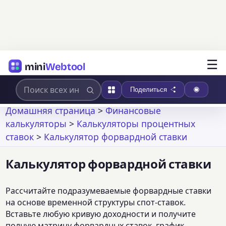
☰
mini
Webtool
Поделиться
Домашняя страница
>
Финансовые
калькуляторы
>
Калькуляторы процентных
ставок
>
Калькулятор форвардной ставки
Калькулятор форвардной ставки
Рассчитайте подразумеваемые форвардные ставки
на основе временной структуры спот-ставок.
Вставьте любую кривую доходности и получите
полную матрицу форвардных ставок, график