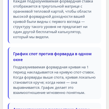
Каждая подразумеваемая форвардная ставка
отображается в треугольной матрице с
оранжевой тепловой картой, чтобы области
высокой форвардной доходности вашей
кривой были видны с первого взгляда —
структуру такого уровня не предлагает ни
один другой бесплатный калькулятор,
который мы видели.
График спот против форварда в одном
окне
Подразумеваемая форвардная кривая на 1
период накладывается на кривую спот-ставок.
Когда форварды выше спота, кривая локально
становится круче; когда ниже — она
выравнивается. График делает это
взаимоотношение мгновенно понятным.