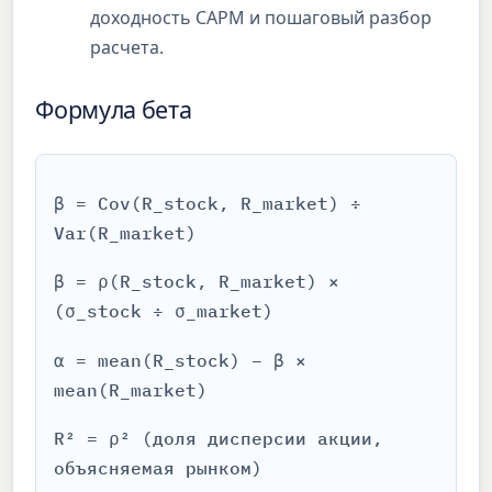
доходность CAPM и пошаговый разбор
расчета.
Формула бета
β = Cov(R_stock, R_market) ÷
Var(R_market)
β = ρ(R_stock, R_market) ×
(σ_stock ÷ σ_market)
α = mean(R_stock) − β ×
mean(R_market)
R² = ρ² (доля дисперсии акции,
объясняемая рынком)