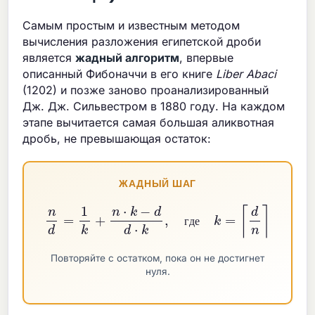
Самым простым и известным методом
вычисления разложения египетской дроби
является
жадный алгоритм
, впервые
описанный Фибоначчи в его книге
Liber Abaci
(1202) и позже заново проанализированный
Дж. Дж. Сильвестром в 1880 году. На каждом
этапе вычитается самая большая аликвотная
дробь, не превышающая остаток:
ЖАДНЫЙ ШАГ
n
d
=
1
k
+
n
⋅
k
−
d
d
⋅
k
,
где
k
=
⌈
d
n
⌉
г
д
е
Повторяйте с остатком, пока он не достигнет
нуля.