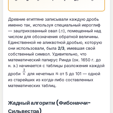
Древние египтяне записывали каждую дробь
именно так, используя специальный иероглиф
— заштрихованный овал (𓂉), помещенный над
числом для обозначения обратной величины.
Единственной не аликвотной дробью, которую
они использовали, была
2/3
, имевшая свой
собственный символ. Удивительно, что
математический папирус Ринда (ок. 1650 г. до
н. э.) начинается с таблицы разложения каждой
2
n
n
дроби
для нечетных
от 5 до 101 — одной
из старейших из когда-либо составленных
математических таблиц.
Жадный алгоритм (Фибоначчи-
Сильвестра)