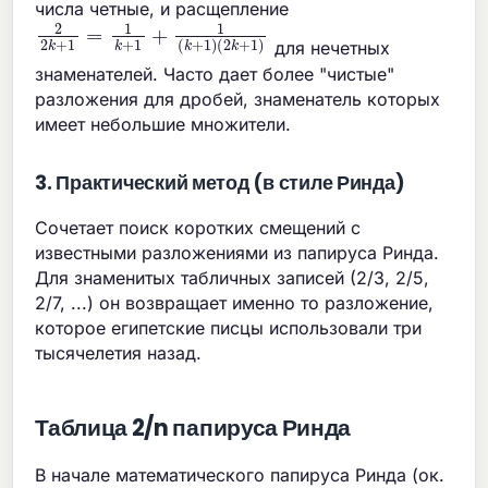
числа четные, и расщепление
2
(
2
2
k
k
+
+
1
1
)
=
1
k
+
1
+
1
(
k
+
1
)
для нечетных
знаменателей. Часто дает более "чистые"
разложения для дробей, знаменатель которых
имеет небольшие множители.
3. Практический метод (в стиле Ринда)
Сочетает поиск коротких смещений с
известными разложениями из папируса Ринда.
Для знаменитых табличных записей (2/3, 2/5,
2/7, ...) он возвращает именно то разложение,
которое египетские писцы использовали три
тысячелетия назад.
Таблица 2/n папируса Ринда
В начале математического папируса Ринда (ок.