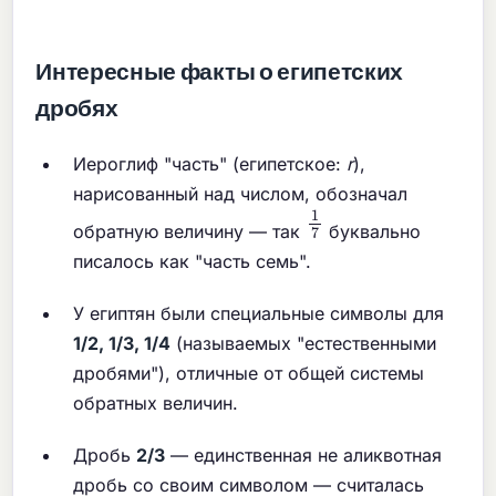
Интересные факты о египетских
дробях
Иероглиф "часть" (египетское:
r
),
нарисованный над числом, обозначал
1
7
обратную величину — так
буквально
писалось как "часть семь".
У египтян были специальные символы для
1/2, 1/3, 1/4
(называемых "естественными
дробями"), отличные от общей системы
обратных величин.
Дробь
2/3
— единственная не аликвотная
дробь со своим символом — считалась