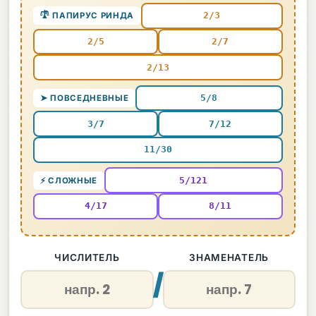
2/3
𓍝 ПАПИРУС РИНДА
2/5
2/7
2/13
5/8
➤ ПОВСЕДНЕВНЫЕ
3/7
7/12
11/30
5/121
⚡ СЛОЖНЫЕ
4/17
8/11
ЧИСЛИТЕЛЬ
ЗНАМЕНАТЕЛЬ
/