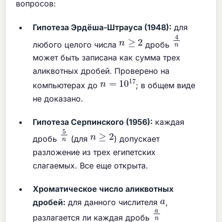
вопросов:
Гипотеза Эрдёша-Штрауса (1948):
для
4
n
n
≥
2
любого целого числа
дробь
может быть записана как сумма трех
аликвотных дробей. Проверено на
n
=
10
17
компьютерах до
; в общем виде
не доказано.
Гипотеза Серпинского (1956):
каждая
5
n
n
≥
2
дробь
(для
) допускает
разложение из трех египетских
слагаемых. Все еще открыта.
Хроматическое число аликвотных
a
дробей:
для данного числителя
,
a
n
разлагается ли каждая дробь