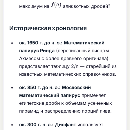
f
(
a
)
максимум на
аликвотных дробей?
Историческая хронология
ок. 1650 г. до н. э.:
Математический
папирус Ринда
(переписанный писцом
Ахмесом с более древнего оригинала)
представляет таблицу 2/n — старейший из
известных математических справочников.
ок. 850 г. до н. э.:
Московский
математический папирус
применяет
египетские дроби к объемам усеченных
пирамид и распределению порций пива.
ок. 300 г. н. э.:
Диофант
использует