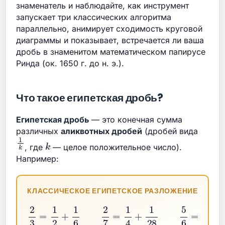
знаменатель и наблюдайте, как инструмент
запускает три классических алгоритма
параллельно, анимирует сходимость круговой
диаграммы и показывает, встречается ли ваша
дробь в знаменитом математическом папирусе
Ринда (ок. 1650 г. до н. э.).
Что такое египетская дробь?
Египетская дробь
— это конечная сумма
различных
аликвотных дробей
(дробей вида
1
k
k
, где
— целое положительное число).
Например:
КЛАССИЧЕСКОЕ ЕГИПЕТСКОЕ РАЗЛОЖЕНИЕ
2
3
=
1
2
+
1
6
2
7
=
1
4
+
1
28
5
6
=
1
2
+
1
3