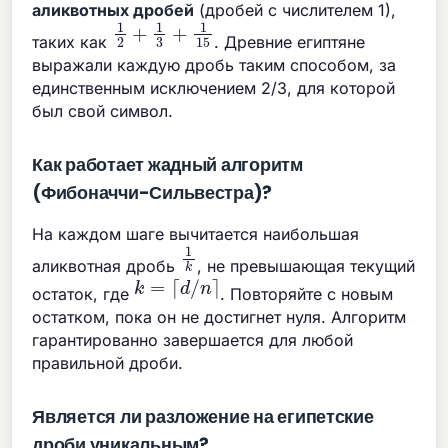
аликвотных дробей
(дробей с числителем 1),
1
2
+
1
3
+
1
15
таких как
. Древние египтяне
выражали каждую дробь таким способом, за
единственным исключением 2/3, для которой
был свой символ.
Как работает жадный алгоритм
(Фибоначчи-Сильвестра)?
На каждом шаге вычитается наибольшая
1
k
аликвотная дробь
, не превышающая текущий
k
=
⌈
d
/
n
⌉
остаток, где
. Повторяйте с новым
остатком, пока он не достигнет нуля. Алгоритм
гарантированно завершается для любой
правильной дроби.
Является ли разложение на египетские
дроби уникальным?