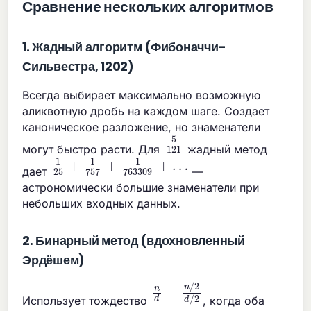
Сравнение нескольких алгоритмов
1. Жадный алгоритм (Фибоначчи-
Сильвестра, 1202)
Всегда выбирает максимально возможную
аликвотную дробь на каждом шаге. Создает
каноническое разложение, но знаменатели
5
121
могут быстро расти. Для
жадный метод
1
…
25
+
1
757
+
1
763309
+
дает
—
астрономически большие знаменатели при
небольших входных данных.
2. Бинарный метод (вдохновленный
Эрдёшем)
n
d
=
n
/
2
d
/
2
Использует тождество
, когда оба