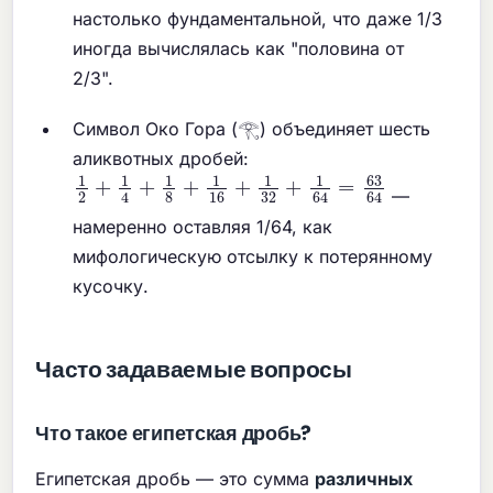
настолько фундаментальной, что даже 1/3
иногда вычислялась как "половина от
2/3".
Символ Око Гора (𓂀) объединяет шесть
аликвотных дробей:
1
2
+
1
4
+
1
8
+
1
16
+
1
32
+
1
64
=
63
64
—
намеренно оставляя 1/64, как
мифологическую отсылку к потерянному
кусочку.
Часто задаваемые вопросы
Что такое египетская дробь?
Египетская дробь — это сумма
различных