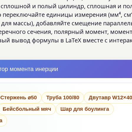
 сплошной и полый цилиндр, сплошная и по
 переключайте единицы измерения (мм⁴, см⁴, 
·ин² для массы), добавляйте смещение паралле
еречного сечения, полярный момент, момен
вый вывод формулы в LaTeX вместе с интера
тор момента инерции
Стержень ⌀50
Труба 100/80
Двутавр W12×4
Бейсбольный мяч
Шар для боулинга
а