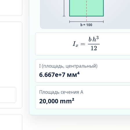
b = 100
I
x
=
b
h
3
12
I (площадь, центральный)
6.667e+7 мм⁴
Площадь сечения A
20,000 mm²