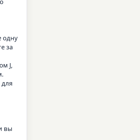
о
е одну
е за
м J,
.
 для
ли вы