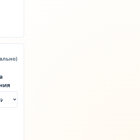
ально)
а
ния