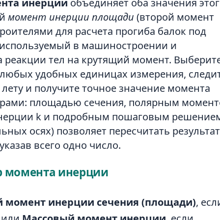
ента инерции
объединяет оба значения этог
ий
момент инерции площади
(второй момент
оителями для расчета прогиба балок под
используемый в машиностроении и
 реакции тел на крутящий момент. Выберит
в любых удобных единицах измерения, следит
лету и получите точное значение момента
рами: площадью сечения, полярным моменто
инерции k и подробным пошаговым решением
ьных осях) позволяет пересчитать результат
казав всего одно число.
ор момента инерции
 момент инерции сечения (площади)
, ес
, или
Массовый момент инерции
, если