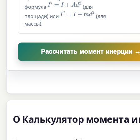
I
′
=
I
+
A
d
2
формула
(для
I
′
=
I
+
m
d
2
площади) или
(для
массы).
Рассчитать момент инерции 
О Калькулятор момента 