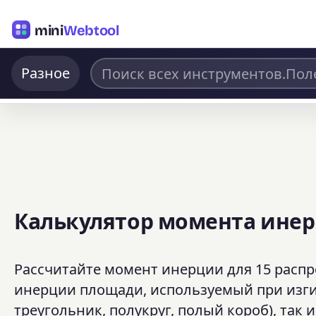
mini
Webtool
Разное
Калькулятор момента ине
Рассчитайте момент инерции для 15 расп
инерции площади, используемый при изгибе
треугольник, полукруг, полый короб), та