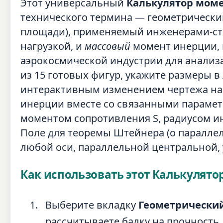
Этот универсальный
Калькулятор мом
технического термина — геометрическ
площади), применяемый инженерами-стр
нагрузкой, и
массовый
момент инерции, 
аэрокосмической индустрии для анализа
из 15 готовых фигур, укажите размеры 
интерактивным изменением чертежа на 
инерции вместе со связанными парамет
моментом сопротивления S, радиусом 
Поле для теоремы Штейнера (о параллел
любой оси, параллельной центральной, у
Как использовать этот Калькулят
Выберите вкладку
Геометрический
рассчитываете балку на прочность