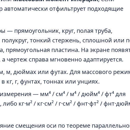
ур автоматически отфильтрует подходящие
 — прямоугольник, круг, полая труба,
, полукруг, тонкий стержень, сплошной или 
, прямоугольная пластина. На экране появя
 а чертеж справа мгновенно адаптируется.
м, м, дюймах или футах. Для массового режи
 кг, г, фунтах, тоннах или унциях.
мерения — мм⁴ / см⁴ / м⁴ / дюйм⁴ / фт⁴ для
бо кг·м² / кг·см² / г·см² / фнт·фт² / фнт·дюй
яние смещения оси по теореме параллельно