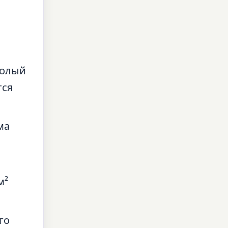
полый
тся
ма
м²
го