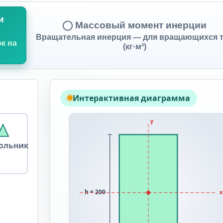
и
◯ Массовый момент инерции
Вращательная инерция — для вращающихся 
к на
(кг·м²)
Интерактивная диаграмма
y
гольник
h = 200