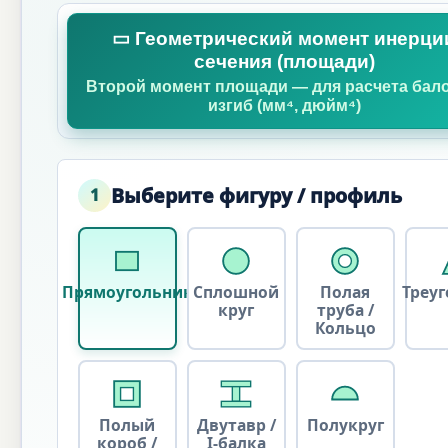
▭ Геометрический момент инерци
сечения (площади)
Второй момент площади — для расчета бало
изгиб (мм⁴, дюйм⁴)
Выберите фигуру / профиль
1
Прямоугольник
Сплошной
Полая
Треу
круг
труба /
Кольцо
Полый
Двутавр /
Полукруг
короб /
I-балка