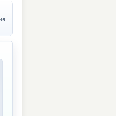
тел
x