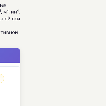
лая
м⁴, ин⁴,
льной оси
т
ктивной
0