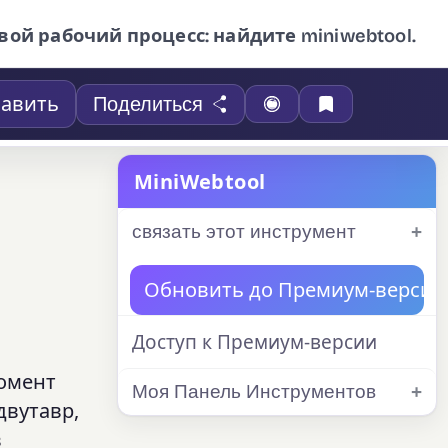
вой рабочий процесс: найдите miniwebtool.
авить
Поделиться
MiniWebtool
связать этот инструмент
Обновить до Премиум-версии
Доступ к Премиум-версии
момент
Моя Панель Инструментов
двутавр,
в