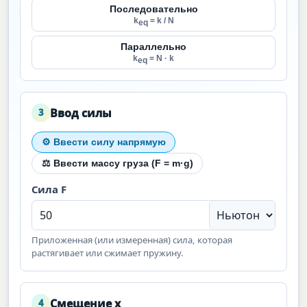
Последовательно
k
= k / N
eq
Параллельно
k
= N · k
eq
Ввод силы
3
⚙ Ввести силу напрямую
⚖ Ввести массу груза (F = m·g)
Сила F
Приложенная (или измеренная) сила, которая
растягивает или сжимает пружину.
Смещение x
4