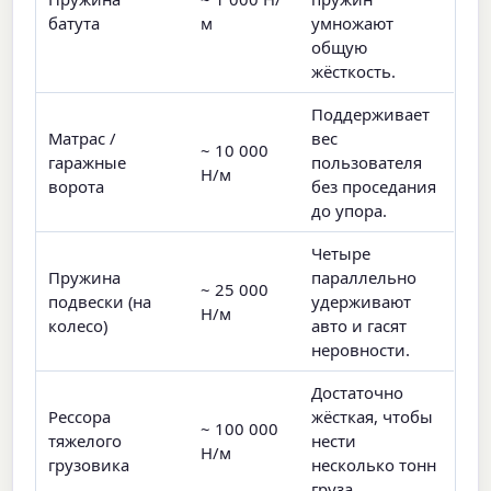
батута
м
умножают
общую
жёсткость.
Поддерживает
Матрас /
вес
~ 10 000
гаражные
пользователя
Н/м
ворота
без проседания
до упора.
Четыре
Пружина
параллельно
~ 25 000
подвески (на
удерживают
Н/м
колесо)
авто и гасят
неровности.
Достаточно
Рессора
жёсткая, чтобы
~ 100 000
тяжелого
нести
Н/м
грузовика
несколько тонн
груза.