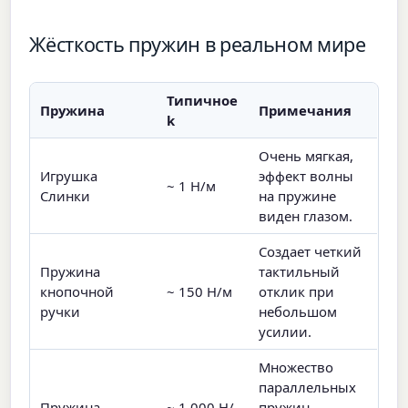
Жёсткость пружин в реальном мире
Типичное
Пружина
Примечания
k
Очень мягкая,
Игрушка
эффект волны
~ 1 Н/м
Слинки
на пружине
виден глазом.
Создает четкий
Пружина
тактильный
кнопочной
~ 150 Н/м
отклик при
ручки
небольшом
усилии.
Множество
параллельных
Пружина
~ 1 000 Н/
пружин