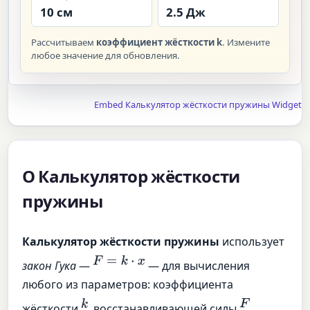
10 см
2.5 Дж
Рассчитываем
коэффициент жёсткости k
. Измените
любое значение для обновления.
Embed Калькулятор жёсткости пружины Widget
О Калькулятор жёсткости
пружины
Калькулятор жёсткости пружины
использует
F
=
k
⋅
x
закон Гука
—
— для вычисления
любого из параметров: коэффициента
k
F
жёсткости
, восстанавливающей силы
,