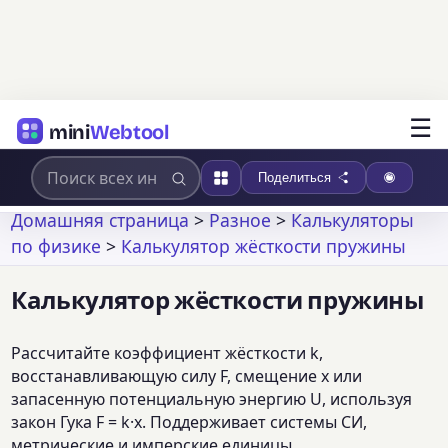
☰
mini
Webtool
Поделиться
Домашняя страница
>
Разное
>
Калькуляторы
по физике
>
Калькулятор жёсткости пружины
Калькулятор жёсткости пружины
Рассчитайте коэффициент жёсткости k,
восстанавливающую силу F, смещение x или
запасенную потенциальную энергию U, используя
закон Гука F = k·x. Поддерживает системы СИ,
метрические и имперские единицы,