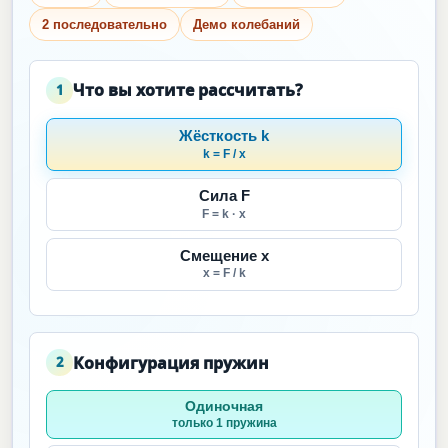
2 последовательно
Демо колебаний
Что вы хотите рассчитать?
1
Жёсткость k
k = F / x
Сила F
F = k · x
Смещение x
x = F / k
Конфигурация пружин
2
Одиночная
только 1 пружина