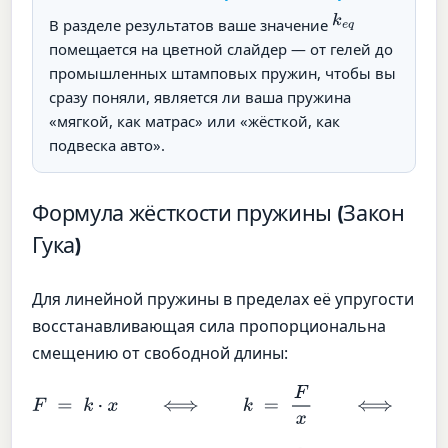
k
e
q
В разделе результатов ваше значение
помещается на цветной слайдер — от гелей до
промышленных штамповых пружин, чтобы вы
сразу поняли, является ли ваша пружина
«мягкой, как матрас» или «жёсткой, как
подвеска авто».
Формула жёсткости пружины (Закон
Гука)
Для линейной пружины в пределах её упругости
восстанавливающая сила пропорциональна
смещению от свободной длины:
F
=
k
⋅
x
⟺
k
=
F
x
⟺
x
=
F
k