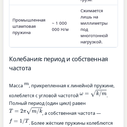
Сжимается
лишь на
Промышленная
~ 1 000
миллиметры
штамповая
000 Н/м
под
пружина
многотонной
нагрузкой.
Колебания: период и собственная
частота
m
Масса
, прикрепленная к линейной пружине,
ω
=
k
/
m
колеблется с угловой частотой
.
Полный период (один цикл) равен
T
=
2
π
m
/
k
, а собственная частота —
f
=
1
/
T
. Более жёсткие пружины колеблются