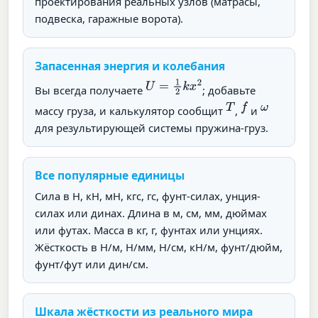
проектирования реальных узлов (матрасы,
подвеска, гаражные ворота).
Запасенная энергия и колебания
U
=
1
2
k
x
2
Вы всегда получаете
; добавьте
T
f
ω
массу груза, и калькулятор сообщит
,
и
для результирующей системы пружина-груз.
Все популярные единицы
Сила в Н, кН, мН, кгс, гс, фунт-силах, унция-
силах или динах. Длина в м, см, мм, дюймах
или футах. Масса в кг, г, фунтах или унциях.
Жёсткость в Н/м, Н/мм, Н/см, кН/м, фунт/дюйм,
фунт/фут или дин/см.
Шкала жёсткости из реального мира