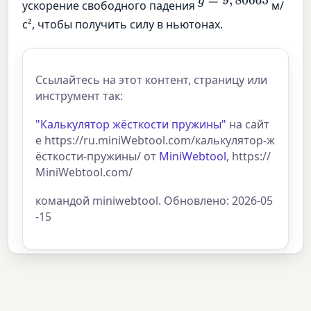
g
=
9
,
80665
ускорение свободного падения
м/
с², чтобы получить силу в ньютонах.
Ссылайтесь на этот контент, страницу или
инструмент так:
"Калькулятор жёсткости пружины"
на сайт
е https://ru.miniWebtool.com/калькулятор-ж
ёсткости-пружины/ от
MiniWebtool
, https://
MiniWebtool.com/
командой miniwebtool. Обновлено: 2026-05
-15