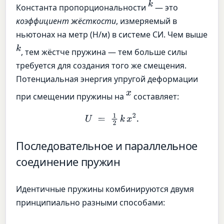
k
Константа пропорциональности
— это
коэффициент жёсткости
, измеряемый в
ньютонах на метр (Н/м) в системе СИ. Чем выше
k
, тем жёстче пружина — тем больше силы
требуется для создания того же смещения.
Потенциальная энергия упругой деформации
x
при смещении пружины на
составляет:
U
=
1
2
k
x
2
.
Последовательное и параллельное
соединение пружин
Идентичные пружины комбинируются двумя
принципиально разными способами: