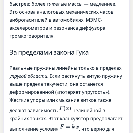
быстрее; более тяжелые массы — медленнее.
Это основа аналоговых механических часов,
виброгасителей в автомобилях, МЭМС-
акселерометров и резонанса диффузора
громкоговорителя.
За пределами закона Гука
Реальные пружины линейны только в пределах
упругой области
. Если растянуть витую пружину
выше предела текучести, она останется
деформированной («потеряет упругость»).
Жесткие упоры или смыкание витков также
F
(
x
)
делают зависимость
нелинейной в
крайних точках. Этот калькулятор предполагает
F
=
k
x
выполнение условия
, что верно для