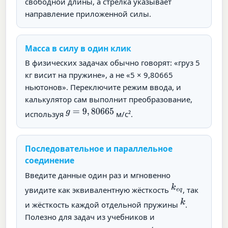
свободной длины, а стрелка указывает
направление приложенной силы.
Масса в силу в один клик
В физических задачах обычно говорят: «груз 5
кг висит на пружине», а не «5 × 9,80665
ньютонов». Переключите режим ввода, и
калькулятор сам выполнит преобразование,
g
=
9
,
80665
используя
м/с².
Последовательное и параллельное
соединение
Введите данные один раз и мгновенно
k
e
q
увидите как эквивалентную жёсткость
, так
k
и жёсткость каждой отдельной пружины
.
Полезно для задач из учебников и