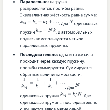
Параллельно:
нагрузка
распределяется, прогибы равны.
Эквивалентная жёсткость равна сумме:
k
e
q
=
k
1
+
k
2
+
…
N
. Для
одинаковых
k
e
q
=
N
k
пружин
. В автомобильных
подвесках используются четыре
параллельные пружины.
Последовательно:
одна и та же сила
проходит через каждую пружину,
прогибы суммируются. Суммируются
обратные величины жёсткости:
1
k
e
q
=
1
k
1
+
1
k
2
+
…
N
. Для
k
e
q
=
k
/
N
одинаковых пружин
. Две
одинаковые пружины последовательно
ощущаются вдвое мягче одной.