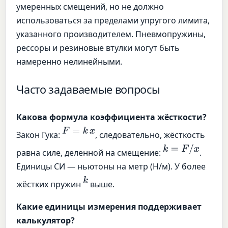
умеренных смещений, но не должно
использоваться за пределами упругого лимита,
указанного производителем. Пневмопружины,
рессоры и резиновые втулки могут быть
намеренно нелинейными.
Часто задаваемые вопросы
Какова формула коэффициента жёсткости?
F
=
k
x
Закон Гука:
, следовательно, жёсткость
k
=
F
/
x
равна силе, деленной на смещение:
.
Единицы СИ — ньютоны на метр (Н/м). У более
k
жёстких пружин
выше.
Какие единицы измерения поддерживает
калькулятор?