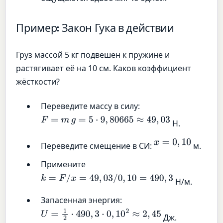
Пример: Закон Гука в действии
Груз массой 5 кг подвешен к пружине и
растягивает её на 10 см. Каков коэффициент
жёсткости?
Переведите массу в силу:
F
=
m
g
=
5
⋅
9
,
80665
≈
49
,
03
Н.
x
=
0
,
10
Переведите смещение в СИ:
м.
Примените
k
=
F
/
x
=
49
,
03
/
0
,
10
=
490
,
3
Н/м.
Запасенная энергия:
U
=
1
2
⋅
490
,
3
⋅
0
,
10
2
≈
2
,
45
Дж.