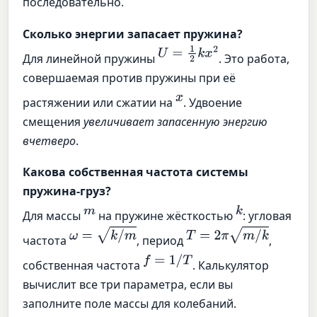
последовательно.
Сколько энергии запасает пружина?
U
=
1
2
k
x
2
Для линейной пружины
. Это работа,
совершаемая против пружины при её
x
растяжении или сжатии на
. Удвоение
смещения
увеличивает запасенную энергию
вчетверо
.
Какова собственная частота системы
пружина-груз?
m
k
Для массы
на пружине жёсткостью
: угловая
ω
=
k
/
m
T
=
2
π
m
/
k
частота
, период
,
f
=
1
/
T
собственная частота
. Калькулятор
вычислит все три параметра, если вы
заполните поле массы для колебаний.