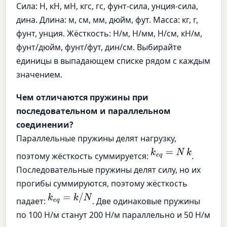
Сила: Н, кН, мН, кгс, гс, фунт-сила, унция-сила,
дина. Длина: м, см, мм, дюйм, фут. Масса: кг, г,
фунт, унция. Жёсткость: Н/м, Н/мм, Н/см, кН/м,
фунт/дюйм, фунт/фут, дин/см. Выбирайте
единицы в выпадающем списке рядом с каждым
значением.
Чем отличаются пружины при
последовательном и параллельном
соединении?
Параллельные пружины делят нагрузку,
k
e
q
=
N
k
поэтому жёсткость суммируется:
.
Последовательные пружины делят силу, но их
прогибы суммируются, поэтому жёсткость
k
e
q
=
k
/
N
падает:
. Две одинаковые пружины
по 100 Н/м станут 200 Н/м параллельно и 50 Н/м