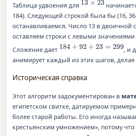
13
×
23
Таблица удвоения для
начинается 
184). Следующей строкой была бы (16, 36
останавливаемся. Число 13 в двоичной сис
оставляем строки с левыми значениями 8,
184
+
92
+
23
=
299
Сложение дает
, и
анимирует каждый из этих шагов, дела
Историческая справка
Этот алгоритм задокументирован в
мате
египетском свитке, датируемом примерно
более старой работы. Его иногда назыв
крестьянским умножением», потому что 