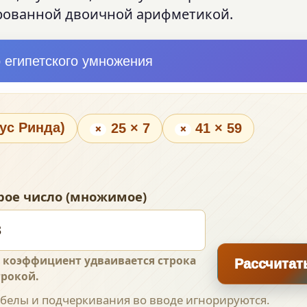
ированной двоичной арифметикой.
 египетского умножения
рус Ринда)
25 × 7
41 × 59
×
×
рое число (множимое)
 коэффициент удваивается строка
Рассчитат
трокой.
обелы и подчеркивания во вводе игнорируются.