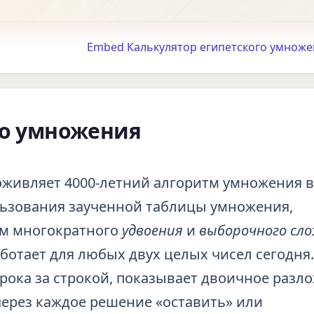
Embed Калькулятор египетского умноже
го умножения
живляет 4000-летний алгоритм умножения в
ьзования заученной таблицы умножения,
ем многократного
удвоения
и
выборочного сл
ботает для любых двух целых чисел сегодня.
трока за строкой, показывает двоичное разл
через каждое решение «оставить» или