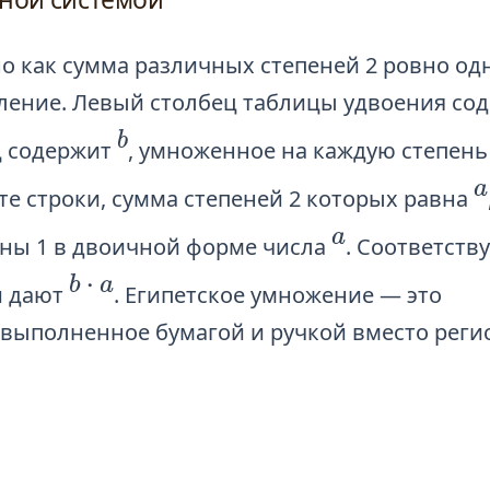
чной системой
о как сумма различных степеней 2 ровно о
вление. Левый столбец таблицы удвоения со
b
ц содержит
, умноженное на каждую степень 
a
ете строки, сумма степеней 2 которых равна
a
вны 1 в двоичной форме числа
. Соответст
b
⋅
a
и дают
. Египетское умножение — это
выполненное бумагой и ручкой вместо реги