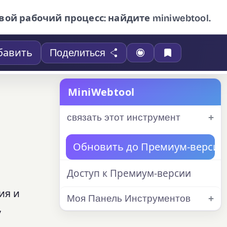
вой рабочий процесс: найдите miniwebtool.
бавить
Поделиться
MiniWebtool
связать этот инструмент
Обновить до Премиум-версии
Доступ к Премиум-версии
ия и
Моя Панель Инструментов
,