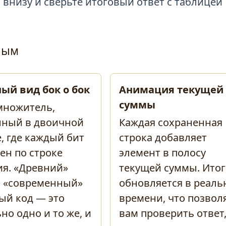
ы
внизу и сверьте итоговый ответ с таблицей
нным
ый вид бок о бок
Анимация текущей
суммы
множитель,
нный в двоичной
Каждая сохраненная
, где каждый бит
строка добавляет
ен по строке
элемент в полосу
ия. «Древний»
текущей суммы. Итог
и «современный»
обновляется в реал
ый код — это
времени, что позвол
но одно и то же, и
вам проверить ответ,