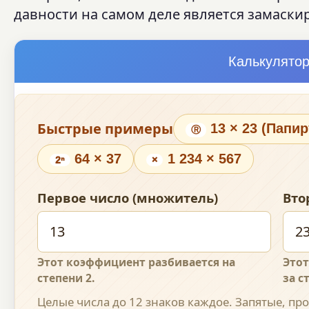
давности на самом деле является замаск
Калькулятор
Быстрые примеры
13 × 23 (Папи
Ⓡ
64 × 37
1 234 × 567
2ⁿ
×
Первое число (множитель)
Вто
Этот коэффициент разбивается на
Этот
степени 2.
за с
Целые числа до 12 знаков каждое. Запятые, пр