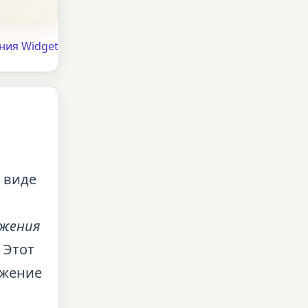
ния Widget
 виде
ожения
 Этот
ожение