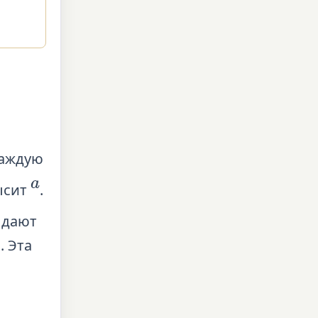
а
каждую
a
высит
.
 дают
. Эта