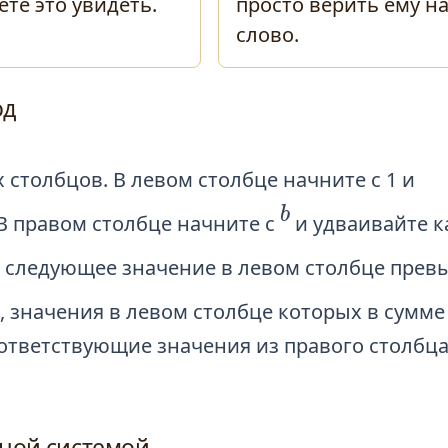
те это увидеть.
просто верить ему н
слово.
од
х столбцов. В левом столбце начните с 1 и
b
.. В правом столбце начните с
и удваивайте 
гда следующее значение в левом столбце пре
, значения в левом столбце которых в сумме
оответствующие значения из правого столбца