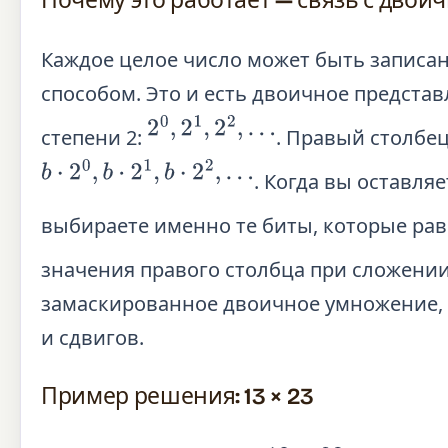
Почему это работает — связь с двои
Каждое целое число может быть записан
способом. Это и есть двоичное предста
2
0
,
2
1
,
2
2
,
…
степени 2:
. Правый столбе
b
⋅
2
0
,
b
⋅
2
1
,
b
⋅
2
2
,
…
. Когда вы оставля
выбираете именно те биты, которые ра
значения правого столбца при сложени
замаскированное двоичное умножение, 
и сдвигов.
Пример решения: 13 × 23