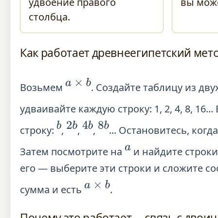
удвоение правого
вы може
столбца.
Как работает древнеегипетский мет
a
×
b
Возьмем
. Создайте таблицу из дву
удваивайте каждую строку: 1, 2, 4, 8, 16.
b
2
b
4
b
8
b
строку:
,
,
,
... Остановитесь, ко
a
Затем посмотрите на
и найдите строки
его — выберите эти строки и сложите с
a
×
b
сумма и есть
.