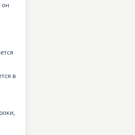
к
он
ается
тся в
роки,