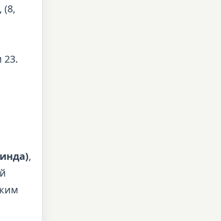
 (8,
 23.
инда)
,
ей
ским