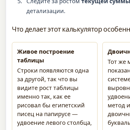
Следите за ростом
текущей сумм
детализации.
Что делает этот калькулятор особе
Живое построение
Двоичн
таблицы
Тот же 
Строки появляются одна
показа
за другой, так что вы
системе
видите рост таблицы
выровн
именно так, как ее
удвоен
рисовал бы египетский
метод 
писец на папирусе —
двоичн
удвоение левого столбца,
букваль