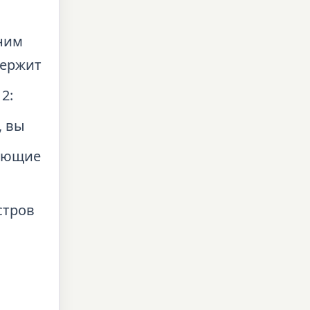
дним
держит
2:
, вы
вующие
стров