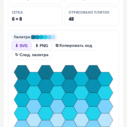
СЕТКА
ОТРИСОВАНО ПЛИТОК
6 × 8
48
Палитра:
⧉ Копировать код
⬇ SVG
⬇ PNG
↻ След. палитра