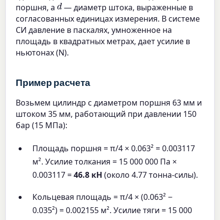
d
поршня, а
— диаметр штока, выраженные в
согласованных единицах измерения. В системе
СИ давление в паскалях, умноженное на
площадь в квадратных метрах, дает усилие в
ньютонах (N).
Пример расчета
Возьмем цилиндр с диаметром поршня 63 мм и
штоком 35 мм, работающий при давлении 150
бар (15 МПа):
Площадь поршня = π/4 × 0.063² = 0.003117
м². Усилие толкания = 15 000 000 Па ×
0.003117 =
46.8 кН
(около 4.77 тонна-силы).
Кольцевая площадь = π/4 × (0.063² −
0.035²) = 0.002155 м². Усилие тяги = 15 000