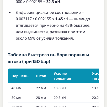
000 × 0.002155 =
32.3 кН
.
Дифференциальное соотношение =
0.003117 / 0.002155 ≈
1.45 : 1
— цилиндр
втягивается примерно на 45% быстрее,
чем выдвигается, развивая при этом
около 69% от усилия толкания.
Таблица быстрого выбора поршня и
штока (при 150 бар)
Усилие
Усилие
Поршень
Шток
толкания
тяги
40 мм
22 мм
18.8 кН
13.1 кН
50 мм
28 мм
29.5 кН
20.2 кН