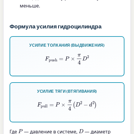
меньше.
Формула усилия гидроцилиндра
УСИЛИЕ ТОЛКАНИЯ (ВЫДВИЖЕНИЯ)
F
push
=
P
×
π
4
D
2
УСИЛИЕ ТЯГИ (ВТЯГИВАНИЯ)
F
pull
=
P
×
π
4
(
D
2
−
d
2
)
P
D
Где
— давление в системе,
— диаметр