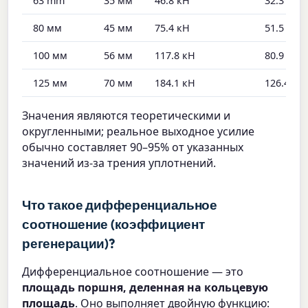
63 mm
35 мм
46.8 кН
32.3 кН
80 мм
45 мм
75.4 кН
51.5 кН
100 мм
56 мм
117.8 кН
80.9 кН
125 мм
70 мм
184.1 кН
126.4 кН
Значения являются теоретическими и
округленными; реальное выходное усилие
обычно составляет 90–95% от указанных
значений из-за трения уплотнений.
Что такое дифференциальное
соотношение (коэффициент
регенерации)?
Дифференциальное соотношение — это
площадь поршня, деленная на кольцевую
площадь
. Оно выполняет двойную функцию: