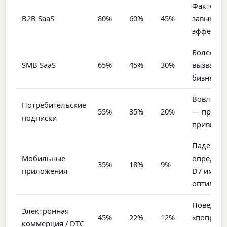
Фактор г
B2B SaaS
80%
60%
45%
завышает
эффектив
Более вы
SMB SaaS
65%
45%
30%
вызван в
бизнеса, 
Вовлечен
Потребительские
55%
35%
20%
— продук
подписки
привычки
Падение 
Мобильные
определя
35%
18%
9%
приложения
D7 имеет
оптимиза
Поведен
Электронная
45%
22%
12%
«попробо
коммерция / DTC