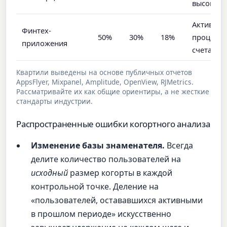
высокий 
Активаци
Финтех-
50%
30%
18%
процедур
приложения
счета — д
Квартили выведены на основе публичных отчетов
AppsFlyer, Mixpanel, Amplitude, OpenView, RJMetrics.
Рассматривайте их как общие ориентиры, а не жесткие
стандарты индустрии.
Распространенные ошибки когортного анализа
Изменение базы знаменателя.
Всегда
делите количество пользователей на
исходный
размер когорты в каждой
контрольной точке. Деление на
«пользователей, остававшихся активными
в прошлом периоде» искусственно