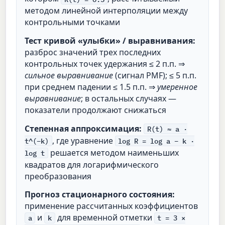
методом линейной интерполяции между
контрольными точками
Тест кривой «улыбки» / выравнивания:
разброс значений трех последних
контрольных точек удержания ≤ 2 п.п. ⇒
сильное выравнивание
(сигнал PMF); ≤ 5 п.п.
при среднем падении ≤ 1.5 п.п. ⇒
умеренное
выравнивание
; в остальных случаях —
показатели продолжают снижаться
Степенная аппроксимация:
R(t) ≈ a ·
, где уравнение
t^(−k)
log R = log a − k ·
решается методом наименьших
log t
квадратов для логарифмического
преобразования
Прогноз стационарного состояния:
применение рассчитанных коэффициентов
и
для временной отметки
a
k
t = 3 ×