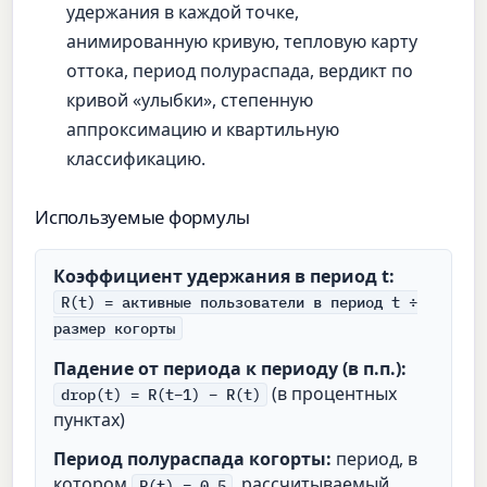
удержания в каждой точке,
анимированную кривую, тепловую карту
оттока, период полураспада, вердикт по
кривой «улыбки», степенную
аппроксимацию и квартильную
классификацию.
Используемые формулы
Коэффициент удержания в период t:
R(t) = активные пользователи в период t ÷
размер когорты
Падение от периода к периоду (в п.п.):
(в процентных
drop(t) = R(t−1) − R(t)
пунктах)
Период полураспада когорты:
период, в
котором
, рассчитываемый
R(t) = 0.5