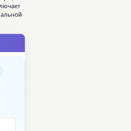
ключает
нальной