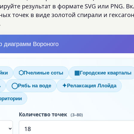
ируйте результат в формате SVG или PNG. В
ных точек в виде золотой спирали и гексаго
.
р диаграмм Вороного
⬡
▦
йки
Пчелиные соты
Городские кварталы
◯
✦
ь
Рябь на воде
Релаксация Ллойда
ерритории
Количество точек
(3–80)