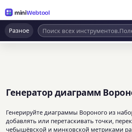
mini
Webtool
Разное
Генератор диаграмм Ворон
Генерируйте диаграммы Вороного из набор
добавлять или перетаскивать точки, пере
чебышёвской и минковской метриками рас