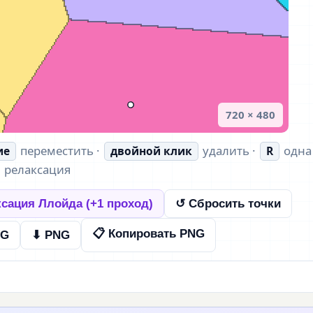
720 × 480
переместить ·
удалить ·
одна
ие
двойной клик
R
релаксация
сация Ллойда (+1 проход)
↺ Сбросить точки
📋 Копировать PNG
VG
⬇ PNG