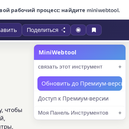
вой рабочий процесс: найдите miniwebtool.
авить
Поделиться
MiniWebtool
связать этот инструмент
Обновить до Премиум-версии
Доступ к Премиум-версии
у, чтобы
Моя Панель Инструментов
й,
итры,