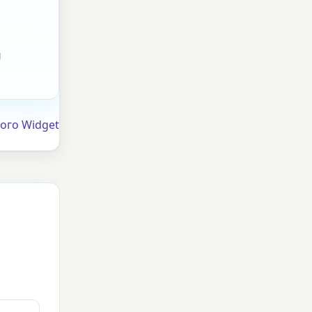
ы
ого Widget