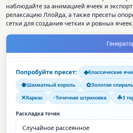
наблюдайте за анимацией ячеек и экспорт
релаксацию Ллойда, а также пресеты опор
сетки для создания четких и ровных ячеек
Генерато
Попробуйте пресет:
◆
Классические яче
♚
✿
Шахматный король
Золотая спирал
·
✕
☘
Каркас
Точечная штриховка
3 т
Раскладка точек