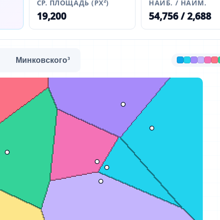
СР. ПЛОЩАДЬ (PX²)
НАИБ. / НАИМ.
19,200
54,756 / 2,688
а
Минковского³