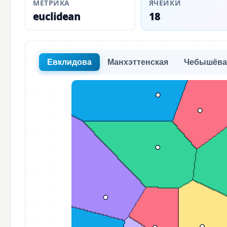
МЕТРИКА
ЯЧЕЙКИ
euclidean
18
Евклидова
Манхэттенская
Чебышёв