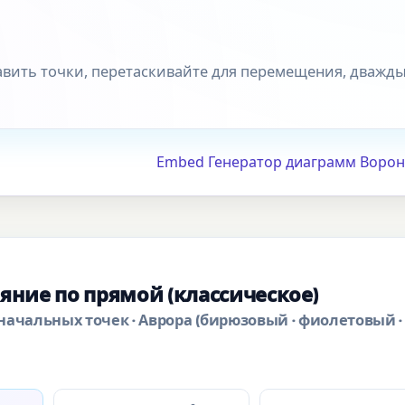
бавить точки, перетаскивайте для перемещения, дважд
Embed Генератор диаграмм Ворон
яние по прямой (классическое)
 начальных точек · Аврора (бирюзовый · фиолетовый ·