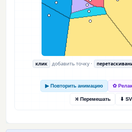
добавить точку ·
клик
перетаскиван
▶ Повторить анимацию
✿ Релак
⤭ Перемешать
⬇ S