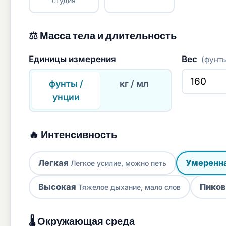
студия
⚖️ Масса тела и длительность
Единицы измерения
Вес
(фунт
фунты /
кг / мл
унции
🔥 Интенсивность
Легкая
Умеренн
Легкое усилие, можно петь
Высокая
Пиков
Тяжелое дыхание, мало слов
🌡 Окружающая среда