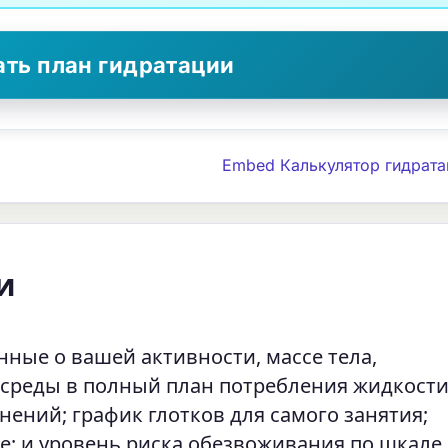
ать план гидратации
Embed Калькулятор гидрата
и
нные о вашей активности, массе тела,
среды в полный план потребления жидкости
жнений; график глотков для самого занятия;
те; и уровень риска обезвоживания по шкале