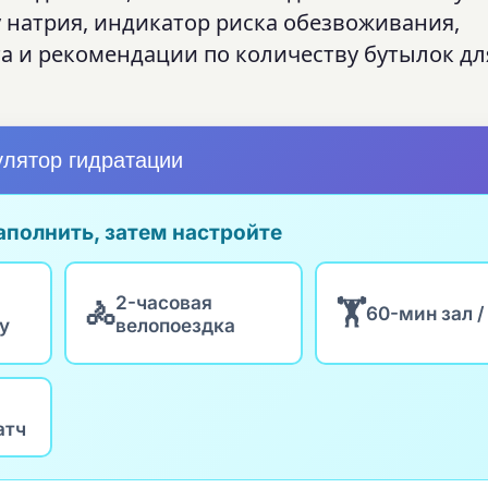
 натрия, индикатор риска обезвоживания,
 и рекомендации по количеству бутылок д
улятор гидратации
полнить, затем настройте
2-часовая
🚴
🏋
60-мин зал /
у
велопоездка
атч