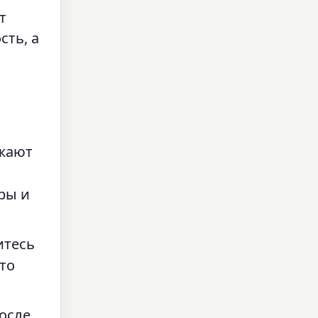
т
сть, а
жают
ары и
итесь
то
после