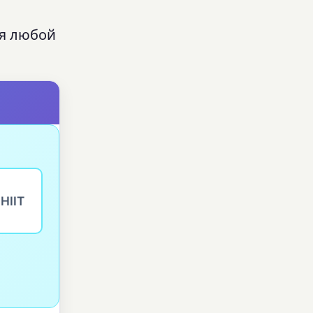
ля любой
 HIIT