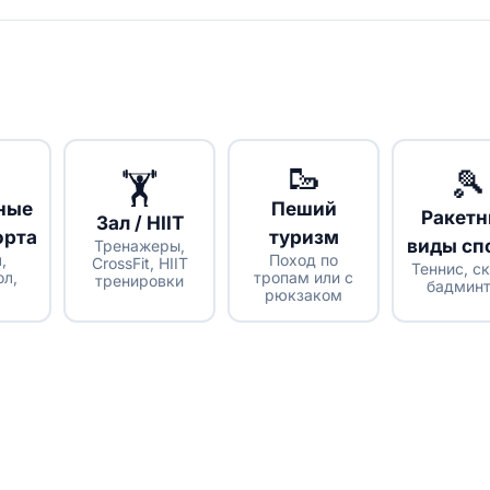
🥾
🎾
🏋
ные
Пеший
Ракет
Зал / HIIT
орта
туризм
виды сп
Тренажеры,
,
Поход по
CrossFit, HIIT
Теннис, с
ол,
тропам или с
тренировки
бадмин
рюкзаком