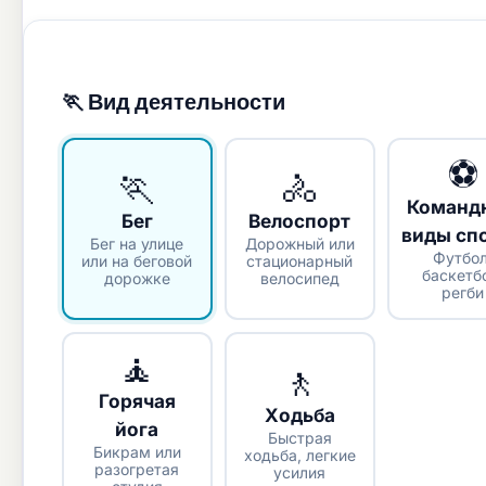
🏃 Вид деятельности
⚽
🏃
🚴
Команд
Бег
Велоспорт
виды сп
Бег на улице
Дорожный или
Футбол
или на беговой
стационарный
баскетб
дорожке
велосипед
регби
🧘
🚶
Горячая
Ходьба
йога
Быстрая
Бикрам или
ходьба, легкие
разогретая
усилия