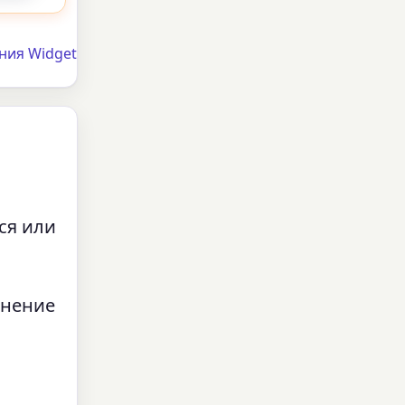
ния Widget
ся или
енение