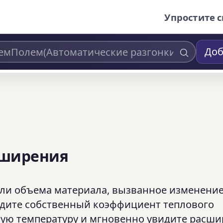
Упростите с
Доб
сширения
или объема материала, вызванное изменени
едите собственный коэффициент теплового
ную температуру и мгновенно увидите расш