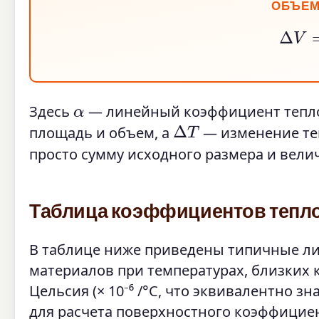
ОБЪЕМ
Δ
α
Здесь
— линейный коэффициент тепл
Δ
T
площадь и объем, а
— изменение те
просто сумму исходного размера и вели
Таблица коэффициентов тепл
В таблице ниже приведены типичные л
материалов при температурах, близких 
Цельсия (× 10⁻⁶ /°C, что эквивалентно з
для расчета поверхностного коэффициен