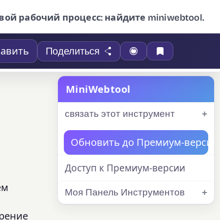
вой рабочий процесс: найдите miniwebtool.
авить
Поделиться
MiniWebtool
связать этот инструмент
Обновить до Премиум-версии
Доступ к Премиум-версии
ем
Моя Панель Инструментов
ирение