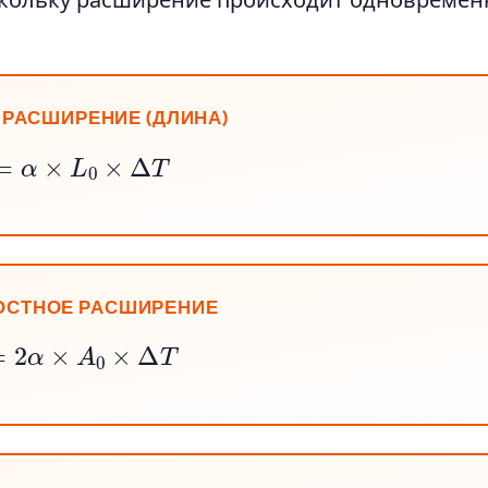
 РАСШИРЕНИЕ (ДЛИНА)
L
=
α
×
L
0
×
Δ
T
ОСТНОЕ РАСШИРЕНИЕ
A
=
2
α
×
A
0
×
Δ
T