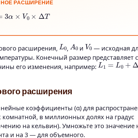
НОЕ РАСШИРЕНИЕ
V
=
3
α
×
V
0
×
Δ
T
A
0
L
0
V
0
ового расширения,
,
и
— исходная дл
мпературы. Конечный размер представляет 
L
1
=
L
0
+
Δ
L
чины его изменения, например:
ового расширения
инейные коэффициенты (α) для распростран
к комнатной, в миллионных долях на градус
начению на кельвин). Умножьте это значение 
та и на 3 — для объемного.