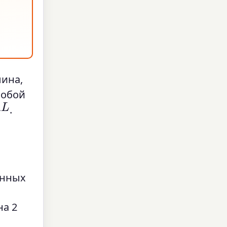
ина,
собой
.
енных
на 2