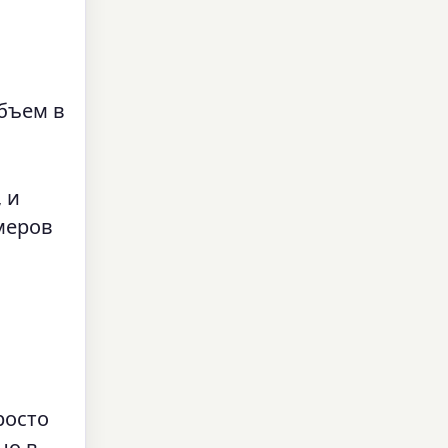
бъем в
 и
меров
росто
но в