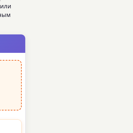
 или
лным