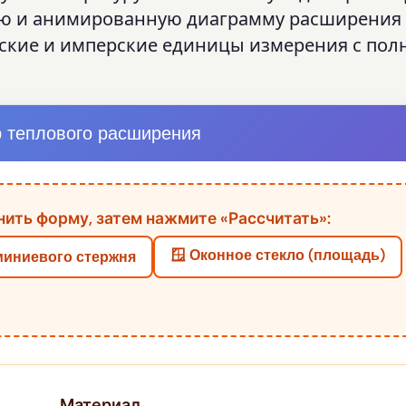
ию и анимированную диаграмму расширения
ские и имперские единицы измерения с по
р теплового расширения
ить форму, затем нажмите «Рассчитать»:
🪟 Оконное стекло (площадь)
миниевого стержня
Материал