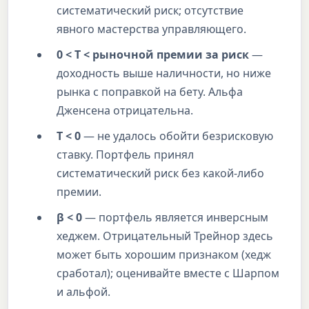
систематический риск; отсутствие
явного мастерства управляющего.
0 < T < рыночной премии за риск
—
доходность выше наличности, но ниже
рынка с поправкой на бету. Альфа
Дженсена отрицательна.
T < 0
— не удалось обойти безрисковую
ставку. Портфель принял
систематический риск без какой-либо
премии.
β < 0
— портфель является инверсным
хеджем. Отрицательный Трейнор здесь
может быть хорошим признаком (хедж
сработал); оценивайте вместе с Шарпом
и альфой.