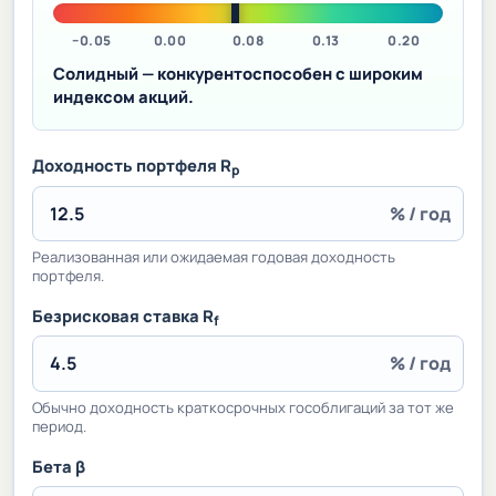
−0.05
0.00
0.08
0.13
0.20
Солидный — конкурентоспособен с широким
индексом акций.
Доходность портфеля R
p
% / год
Реализованная или ожидаемая годовая доходность
портфеля.
Безрисковая ставка R
f
% / год
Обычно доходность краткосрочных гособлигаций за тот же
период.
Бета β