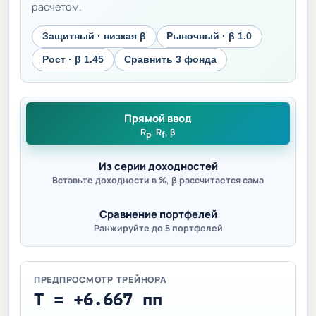
расчетом.
Защитный · низкая β
Рыночный · β 1.0
Рост · β 1.45
Сравнить 3 фонда
Прямой ввод
R
, R
, β
p
f
Из серии доходностей
Вставьте доходности в %, β рассчитается сама
Сравнение портфелей
Ранжируйте до 5 портфелей
ПРЕДПРОСМОТР ТРЕЙНОРА
T = +6.667 пп