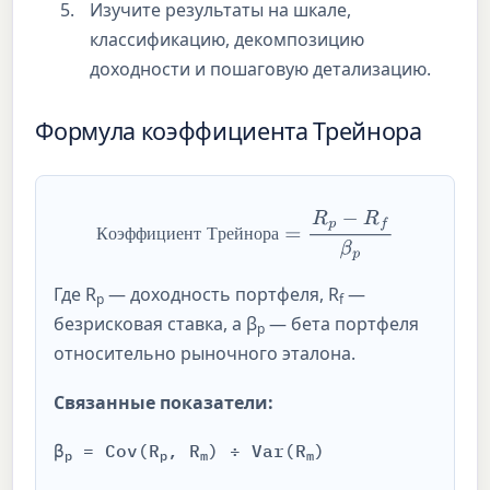
Изучите результаты на шкале,
классификацию, декомпозицию
доходности и пошаговую детализацию.
Формула коэффициента Трейнора
Коэффициент Трейнора
=
R
p
−
R
f
β
p
К
о
э
ф
ф
и
ц
и
е
н
т
Т
р
е
й
н
о
р
а
Где R
— доходность портфеля, R
—
p
f
безрисковая ставка, а β
— бета портфеля
p
относительно рыночного эталона.
Связанные показатели:
β
= Cov(R
, R
) ÷ Var(R
)
p
p
m
m