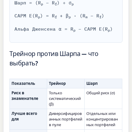
Шарп = (R
− R
) ÷ σ
p
f
p
CAPM E(R
) = R
+ β
· (R
− R
)
p
f
p
m
f
Альфа Дженсена α = R
− CAPM E(R
)
p
p
Трейнор против Шарпа — что
выбрать?
Показатель
Трейнор
Шарп
Риск в
Только
Общий риск (σ)
знаменателе
систематический
(β)
Лучше всего
Диверсифициров
Отдельных или
для
анных портфелей
концентрирован
в пуле
ных портфелей