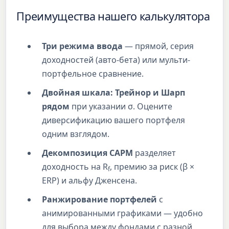
Преимущества нашего калькулятора
Три режима ввода
— прямой, серия
доходностей (авто-бета) или мульти-
портфельное сравнение.
Двойная шкала: Трейнор и Шарп
рядом
при указании σ. Оцените
диверсификацию вашего портфеля
одним взглядом.
Декомпозиция CAPM
разделяет
доходность на R
, премию за риск (β ×
f
ERP) и альфу Дженсена.
Ранжирование портфелей
с
анимированными графиками — удобно
для выбора между фондами с разной