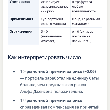
Учет рисков
Игнорирует
Штрафует за
идиосинкразичес
любую
кий риск
волатильность
Применимость
Суб-портфели
Фонды с разными
одного мандата
мандатами
Ограничения
β ≈ 0
σ ≈ 0 (активы,
(знаменатель
похожие на
исчезает)
наличность)
Как интерпретировать число
T > рыночной премии за риск (~0.06)
— портфель заработал на единицу беты
больше, чем предсказывал рынок.
Альфа Дженсена положительна.
T ≈ рыночной премии за риск
—
справедливая компенсация за принятый