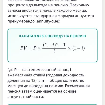
процентов до выхода на пенсию. Поскольку
взносы вносятся в начале каждого месяца,
используется стандартная формула аннуитета
пренумерандо (annuity-due):
КАПИТАЛ NPS К ВЫХОДУ НА ПЕНСИЮ
F
V
=
P
×
(
1
+
i
)
n
−
1
i
×
(
1
+
i
)
Где
P
— ваш ежемесячный взнос,
i
—
ежемесячная ставка (годовая доходность,
деленная на 12), а
n
— общее количество
месяцев до выхода на пенсию. Ежемесячная
пенсия затем оценивается на основе
аннуитетной части: