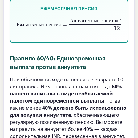
ЕЖЕМЕСЯЧНАЯ ПЕНСИЯ
Ежемесячная пенсия
Аннуитетный капитал
×
Ставка аннуитета
=
12
А
н
н
у
и
т
е
т
н
ы
й
к
а
п
и
т
а
л
С
т
а
в
Е
ж
е
м
е
с
я
ч
н
а
я
п
е
н
с
и
я
Правило 60/40: Единовременная
выплата против аннуитета
При обычном выходе на пенсию в возрасте 60
лет правила NPS позволяют вам снять до
60%
вашего капитала в виде необлагаемой
налогом единовременной выплаты
, тогда
как не менее
40% должно быть использовано
для покупки аннуитета
, обеспечивающего
регулярную пожизненную пенсию. Вы можете
направить на аннуитет более 40% — каждая
дополнительная INR, переведенная в аннуитет,