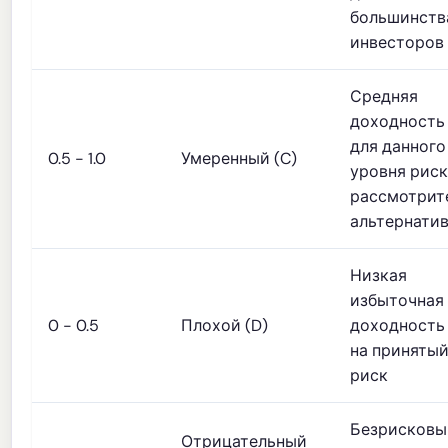
большинств
инвесторов
Средняя
доходность
для данного
0.5 - 1.0
Умеренный (C)
уровня риск
рассмотрит
альтернати
Низкая
избыточная
0 - 0.5
Плохой (D)
доходность
на приняты
риск
Безрисковы
Отрицательный