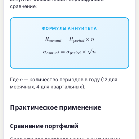
сравнение:
ФОРМУЛЫ АННУИТЕТА
R
a
n
n
u
a
l
=
R
p
e
r
i
o
d
×
n
σ
a
n
n
u
a
l
=
σ
p
e
r
i
o
d
×
n
Где
n
— количество периодов в году (12 для
месячных, 4 для квартальных).
Практическое применение
Сравнение портфелей