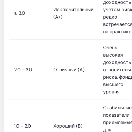
доходность
Исключительный
учетом риск
≥ 3.0
(A+)
редко
встречаетс
на практике
Очень
высокая
доходность
2.0 - 3.0
Отличный (A)
относитель
риска, фонд
высшего
уровня
Стабильные
показатели,
приемлемы
1.0 - 2.0
Хороший (B)
для