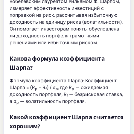
нобелевским лауреатом Уильямом Ф. Шарпом,
измеряет эффективность инвестиций с
поправкой на риск, рассчитывая избыточную
доходность на единицу риска (волатильности).
Он помогает инвесторам понять, обусловлена
ли доходность портфеля грамотными
решениями или избыточным риском.
Какова формула коэффициента
Шарпа?
Формула коэффициента Шарпа: Коэффициент
Шарпа = (R
- R
) / σ
, где R
— ожидаемая
p
f
p
p
доходность портфеля, R
— безрисковая ставка,
f
а σ
— волатильность портфеля.
p
Какой коэффициент Шарпа считается
хорошим?