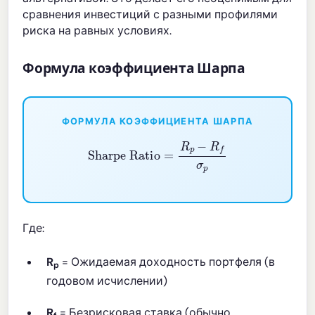
сравнения инвестиций с разными профилями
риска на равных условиях.
Формула коэффициента Шарпа
ФОРМУЛА КОЭФФИЦИЕНТА ШАРПА
Sharpe Ratio
=
R
p
−
R
f
σ
p
Где:
R
= Ожидаемая доходность портфеля (в
p
годовом исчислении)
R
= Безрисковая ставка (обычно