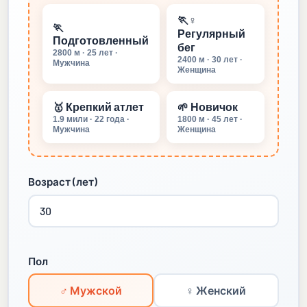
🏃♀️
🏃
Регулярный
Подготовленный
бег
2800 м · 25 лет ·
2400 м · 30 лет ·
Мужчина
Женщина
🥇 Крепкий атлет
🌱 Новичок
1.9 мили · 22 года ·
1800 м · 45 лет ·
Мужчина
Женщина
Возраст (лет)
Пол
♂ Мужской
♀ Женский