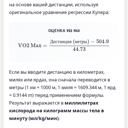
на основе вашей дистанции, используя
оригинальное уравнение регрессии Купера:
ОЦЕНКА VO2 MAX
VO2 Max
−
=
504.9
Дистанция (метры)
44.73
Д
и
с
т
а
н
ц
и
я
м
е
т
р
ы
Если вы вводите дистанцию в километрах,
милях или ярдах, она сначала переводится в
метры (1 км = 1000 м, 1 миля = 1609.344 м, 1 ярд
= 0.9144 m) перед применением формулы.
Результат выражается в
миллилитрах
кислорода на килограмм массы тела в
минуту (мл/kg/мин)
.