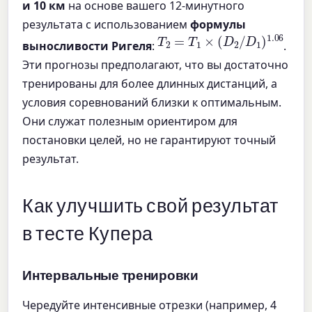
и 10 км
на основе вашего 12-минутного
результата с использованием
формулы
T
2
=
T
1
×
(
D
2
/
D
1
)
1.06
выносливости Ригеля
:
.
Эти прогнозы предполагают, что вы достаточно
тренированы для более длинных дистанций, а
условия соревнований близки к оптимальным.
Они служат полезным ориентиром для
постановки целей, но не гарантируют точный
результат.
Как улучшить свой результат
в тесте Купера
Интервальные тренировки
Чередуйте интенсивные отрезки (например, 4