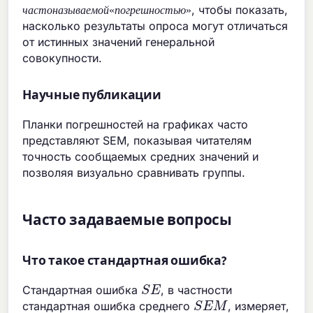
ч
а
с
т
о
н
а
з
ы
в
а
е
м
о
й
«
п
о
г
р
е
ш
н
о
с
т
ь
ю
»
, чтобы показать,
ч
а
с
т
о
н
а
з
ы
в
а
е
м
о
й
«
п
о
г
р
е
ш
н
о
с
т
ь
ю
»
насколько результаты опроса могут отличаться
от истинных значений генеральной
совокупности.
Научные публикации
Планки погрешностей на графиках часто
представляют SEM, показывая читателям
точность сообщаемых средних значений и
позволяя визуально сравнивать группы.
Часто задаваемые вопросы
Что такое стандартная ошибка?
S
E
Стандартная ошибка
, в частности
S
E
M
стандартная ошибка среднего
, измеряет,