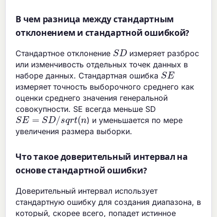
В чем разница между стандартным
отклонением и стандартной ошибкой?
S
D
Стандартное отклонение
измеряет разброс
или изменчивость отдельных точек данных в
S
E
наборе данных. Стандартная ошибка
измеряет точность выборочного среднего как
оценки среднего значения генеральной
совокупности. SE всегда меньше SD
S
E
=
S
D
/
s
q
r
t
(
n
) и уменьшается по мере
увеличения размера выборки.
Что такое доверительный интервал на
основе стандартной ошибки?
Доверительный интервал использует
стандартную ошибку для создания диапазона, в
который, скорее всего, попадет истинное