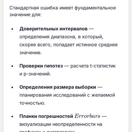
Стандартная ошибка имеет фундаментальное
значение для:
Доверительных интервалов
—
определения диапазона, в который,
скорее всего, попадает истинное среднее
значение.
Проверки гипотез
— расчета t-статистик
и p-значений.
Определения размера выборки
—
планирования исследований с желаемой
точностью.
E
r
r
o
r
b
a
r
s
Планки погрешностей
—
визуализации неопределенности на
графиках и диаграммах.