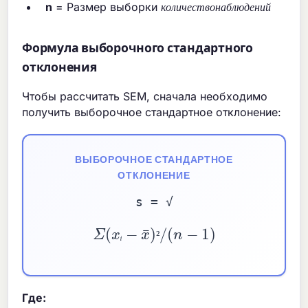
n
= Размер выборки
к
о
л
и
ч
е
с
т
в
о
н
а
б
л
ю
д
е
н
и
й
Формула выборочного стандартного
отклонения
Чтобы рассчитать SEM, сначала необходимо
получить выборочное стандартное отклонение:
ВЫБОРОЧНОЕ СТАНДАРТНОЕ
ОТКЛОНЕНИЕ
s = √
Σ
(
x
ᵢ
−
x
)
²
/
(
n
−
1
)
ᵢ
²
Где: