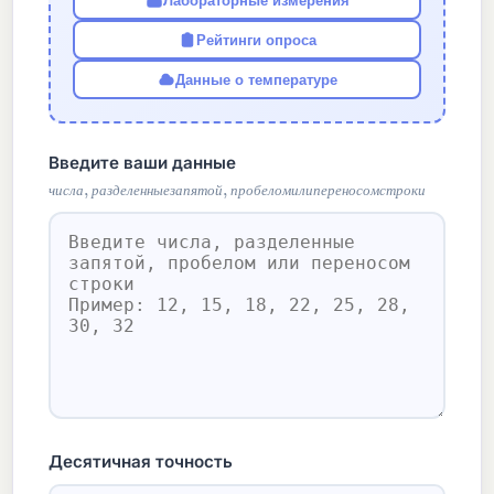
Лабораторные измерения
Рейтинги опроса
Данные о температуре
Введите ваши данные
ч
и
с
л
а
,
р
а
з
д
е
л
е
н
н
ы
е
з
а
п
я
т
о
й
,
п
р
о
б
е
л
о
м
и
л
и
п
е
р
е
н
о
с
о
ч
и
с
л
а
р
а
з
д
е
л
е
н
н
ы
е
з
а
п
я
т
о
й
п
р
о
б
е
л
о
м
и
л
и
п
е
р
е
н
о
с
о
м
с
т
р
о
к
и
Десятичная точность