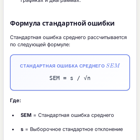
Формула стандартной ошибки
Стандартная ошибка среднего рассчитывается
по следующей формуле:
S
E
M
СТАНДАРТНАЯ ОШИБКА СРЕДНЕГО
SEM = s / √n
Где:
SEM
= Стандартная ошибка среднего
s
= Выборочное стандартное отклонение
к
о
л
и
ч
е
с
т
в
о
н
а
б
л
ю
д
е
н