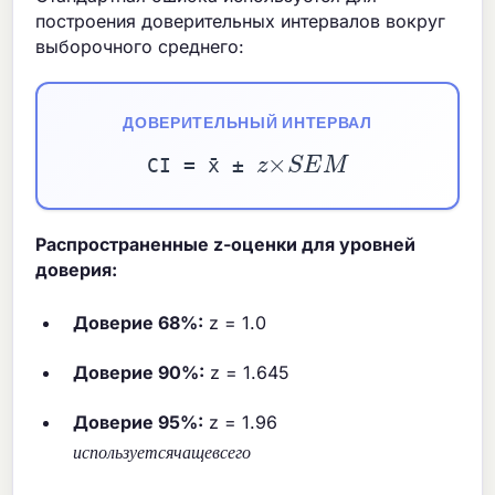
построения доверительных интервалов вокруг
выборочного среднего:
ДОВЕРИТЕЛЬНЫЙ ИНТЕРВАЛ
z
×
S
E
M
CI = x̄ ±
Распространенные z-оценки для уровней
доверия:
Доверие 68%:
z = 1.0
Доверие 90%:
z = 1.645
Доверие 95%:
z = 1.96
и
с
п
о
л
ь
з
у
е
т
с
я
ч
а
щ
е
в
с
е
г
о
и
с
п
о
л
ь
з
у
е
т
с
я
ч
а
щ
е
в
с
е
г
о