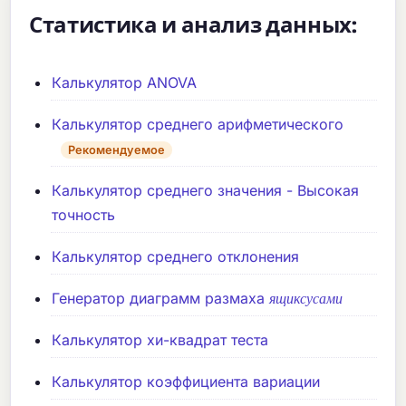
Статистика и анализ данных:
Калькулятор ANOVA
Калькулятор среднего арифметического
Рекомендуемое
Калькулятор среднего значения - Высокая
точность
Калькулятор среднего отклонения
я
щ
и
к
с
у
с
а
м
и
Генератор диаграмм размаха
я
щ
и
к
с
у
с
а
м
и
Калькулятор хи-квадрат теста
Калькулятор коэффициента вариации