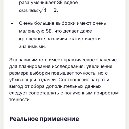
раза уменьшает SE вдвое
д
е
л
е
н
и
е
н
а
√
4
=
2
.
д
е
л
е
н
и
е
н
а
Очень большие выборки имеют очень
маленькую SE, что делает даже
крошечные различия статистически
значимыми.
Эта зависимость имеет практическое значение
для планирования исследования: увеличение
размера выборки повышает точность, но с
убывающей отдачей. Соотношение затрат и
выгод от сбора дополнительных данных
следует сопоставлять с полученным приростом
точности.
Реальное применение