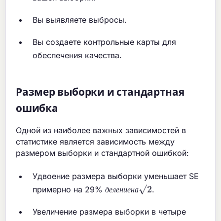
Вы выявляете выбросы.
Вы создаете контрольные карты для
обеспечения качества.
Размер выборки и стандартная
ошибка
Одной из наиболее важных зависимостей в
статистике является зависимость между
размером выборки и стандартной ошибкой:
Удвоение размера выборки уменьшает SE
д
е
л
е
н
и
е
н
а
√
2
примерно на 29%
.
д
е
л
е
н
и
е
н
а
Увеличение размера выборки в четыре