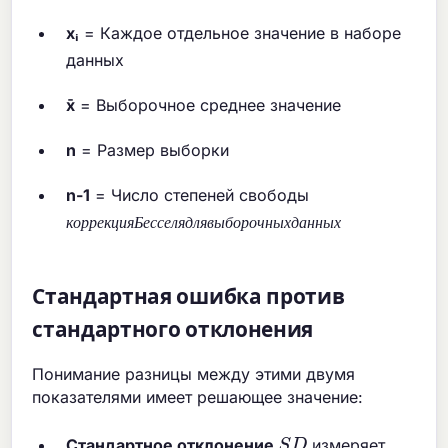
xᵢ
= Каждое отдельное значение в наборе
данных
x̄
= Выборочное среднее значение
n
= Размер выборки
n-1
= Число степеней свободы
к
о
р
р
е
к
ц
и
я
Б
е
с
с
е
л
я
д
л
я
в
ы
б
о
р
о
ч
н
ы
х
д
а
н
к
о
р
р
е
к
ц
и
я
Б
е
с
с
е
л
я
д
л
я
в
ы
б
о
р
о
ч
н
ы
х
д
а
н
н
ы
х
Стандартная ошибка против
стандартного отклонения
Понимание разницы между этими двумя
показателями имеет решающее значение:
S
D
Стандартное отклонение
измеряет