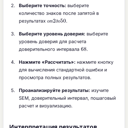
Выберите точность:
выберите
количество знаков после запятой в
о
т
2
д
о
50
результатах
.
о
т
д
о
Выберите уровень доверия:
выберите
уровень доверия для расчета
68
доверительного интервала
.
Нажмите «Рассчитать»:
нажмите кнопку
для вычисления стандартной ошибки и
просмотра полных результатов.
Проанализируйте результаты:
изучите
SEM, доверительный интервал, пошаговый
расчет и визуализацию.
Интерпретация результатов