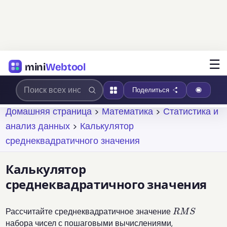
☰
mini
Webtool
Поделиться
Домашняя страница
>
Математика
>
Статистика и
анализ данных
>
Калькулятор
среднеквадратичного значения
Калькулятор
среднеквадратичного значения
R
M
S
Рассчитайте среднеквадратичное значение
набора чисел с пошаговыми вычислениями,