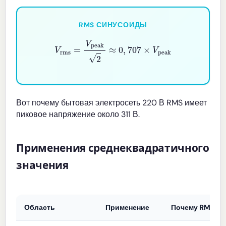
RMS СИНУСОИДЫ
V
rms
=
V
peak
2
≈
0
,
707
×
V
peak
Вот почему бытовая электросеть 220 В RMS имеет
пиковое напряжение около 311 В.
Применения среднеквадратичного
значения
Область
Применение
Почему RMS?