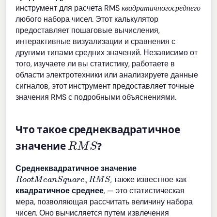
к
в
а
д
р
а
т
и
ч
н
о
г
о
с
р
е
д
н
е
г
инструмент для расчета RMS
к
в
а
д
р
а
т
и
ч
н
о
г
о
с
р
е
д
н
е
г
о
любого набора чисел. Этот калькулятор
предоставляет пошаговые вычисления,
интерактивные визуализации и сравнения с
другими типами средних значений. Независимо от
того, изучаете ли вы статистику, работаете в
области электротехники или анализируете данные
сигналов, этот инструмент предоставляет точные
значения RMS с подробными объяснениями.
Что такое среднеквадратичное
R
M
S
значение
?
Среднеквадратичное значение
R
o
o
t
M
e
a
n
S
q
u
a
r
e
,
R
M
S
, также известное как
квадратичное среднее
, — это статистическая
мера, позволяющая рассчитать величину набора
чисел. Оно вычисляется путем извлечения