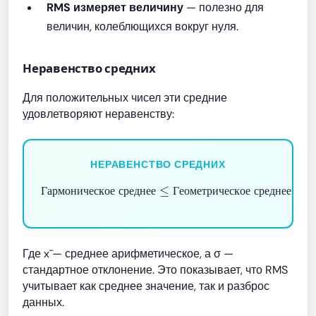
RMS измеряет величину
— полезно для
величин, колеблющихся вокруг нуля.
Неравенство средних
Для положительных чисел эти средние
удовлетворяют неравенству:
НЕРАВЕНСТВО СРЕДНИХ
Геометрическое среднее
Гармоническое среднее
Арифметическое среднее
≤
≤
≤
RMS
Г
а
р
м
о
н
и
ч
е
с
к
о
е
с
р
е
д
н
е
е
Г
е
о
м
е
т
р
и
ч
е
с
к
о
е
с
р
е
д
н
е
е
Где x̄ — среднее арифметическое, а σ —
стандартное отклонение. Это показывает, что RMS
учитывает как среднее значение, так и разброс
данных.