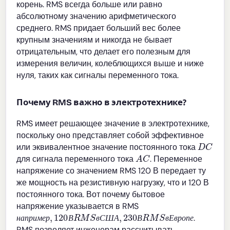
корень. RMS всегда больше или равно
абсолютному значению арифметического
среднего. RMS придает больший вес более
крупным значениям и никогда не бывает
отрицательным, что делает его полезным для
измерения величин, колеблющихся выше и ниже
нуля, таких как сигналы переменного тока.
Почему RMS важно в электротехнике?
RMS имеет решающее значение в электротехнике,
поскольку оно представляет собой эффективное
D
C
или эквивалентное значение постоянного тока
A
C
для сигнала переменного тока
. Переменное
напряжение со значением RMS 120 В передает ту
же мощность на резистивную нагрузку, что и 120 В
постоянного тока. Вот почему бытовое
напряжение указывается в RMS
н
а
п
р
и
м
е
р
,
120
В
R
M
S
в
С
Ш
А
,
230
В
R
M
S
в
Е
в
р
о
п
е
.
н
а
п
р
и
м
е
р
В
в
С
Ш
А
В
в
Е
в
р
о
п
е
RMS позволяет инженерам рассчитывать