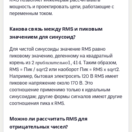
мощность и проектировать цепи, работающие с
переменным током.
Какова связь между RMS и пиковым
значением для синусоид?
Для чистой синусоиды значение RMS равно
пиковому значению, деленному на квадратный
п
р
и
б
л
и
з
и
т
е
л
ь
н
о
1
,
414
корень из 2
. Таким образом,
2
2
п
р
и
б
л
и
з
и
т
е
л
ь
н
о
RMS = Пик / sqrt
или наоборот Пик = RMS x sqrt
.
Например, бытовая электросеть 120 В RMS имеет
пиковое напряжение около 170 В. Это
соотношение применимо только к идеальным
синусоидам; другие формы сигналов имеют другие
соотношения пика к RMS.
Можно ли рассчитать RMS для
отрицательных чисел?