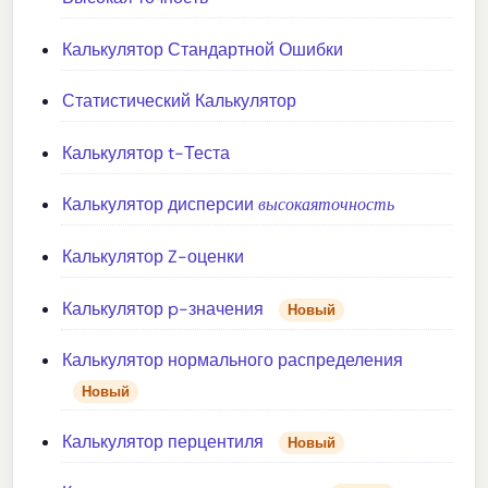
Калькулятор Стандартной Ошибки
Статистический Калькулятор
Калькулятор t-Теста
в
ы
с
о
к
а
я
т
о
ч
н
о
с
т
ь
Калькулятор дисперсии
в
ы
с
о
к
а
я
т
о
ч
н
о
с
т
ь
Калькулятор Z-оценки
Калькулятор p-значения
Новый
Калькулятор нормального распределения
Новый
Калькулятор перцентиля
Новый