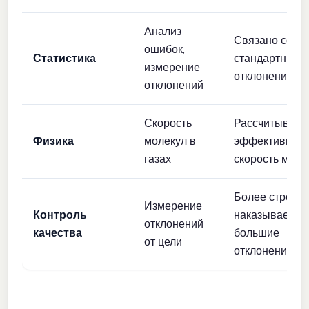
Анализ
Связано со
ошибок,
Статистика
стандартным
измерение
отклонением
отклонений
Скорость
Рассчитывает
Физика
молекул в
эффективную
газах
скорость моле
Более строго
Измерение
Контроль
наказывает за
отклонений
качества
большие
от цели
отклонения