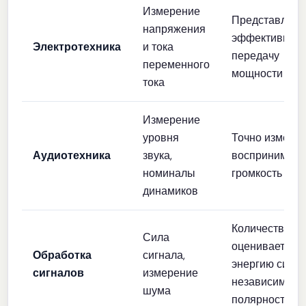
Измерение
Представляет
напряжения
эффективную
Электротехника
и тока
передачу
переменного
мощности
тока
Измерение
уровня
Точно измеряе
Аудиотехника
звука,
воспринимае
номиналы
громкость
динамиков
Количественн
Сила
оценивает
Обработка
сигнала,
энергию сигна
сигналов
измерение
независимо о
шума
полярности