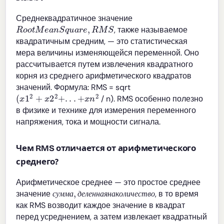
Среднеквадратичное значение
R
o
o
t
M
e
a
n
S
q
u
a
r
e
,
R
M
S
, также называемое
квадратичным средним, — это статистическая
мера величины изменяющейся переменной. Оно
рассчитывается путем извлечения квадратного
корня из среднего арифметического квадратов
значений. Формула: RMS = sqrt
(
x
1
2
+
x
2
2
+
.
.
.
+
x
n
2
/ n). RMS особенно полезно
в физике и технике для измерения переменного
напряжения, тока и мощности сигнала.
Чем RMS отличается от арифметического
среднего?
Арифметическое среднее — это простое среднее
с
у
м
м
а
,
д
е
л
е
н
н
а
я
н
а
к
о
л
и
ч
е
с
т
в
о
значение
, в то время
с
у
м
м
а
д
е
л
е
н
н
а
я
н
а
к
о
л
и
ч
е
с
т
в
о
как RMS возводит каждое значение в квадрат
перед усреднением, а затем извлекает квадратный