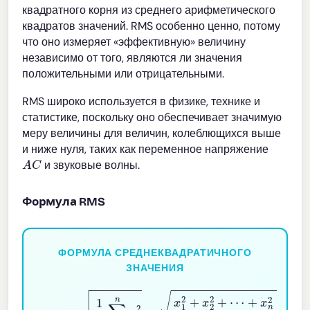
квадратного корня из среднего арифметического
квадратов значений. RMS особенно ценно, потому
что оно измеряет «эффективную» величину
независимо от того, являются ли значения
положительными или отрицательными.
RMS широко используется в физике, технике и
статистике, поскольку оно обеспечивает значимую
меру величины для величин, колеблющихся выше
и ниже нуля, таких как переменное напряжение
A
C
и звуковые волны.
Формула RMS
ФОРМУЛА СРЕДНЕКВАДРАТИЧНОГО
ЗНАЧЕНИЯ
x
rms
=
1
n
∑
i
=
1
n
x
i
2
=
x
1
2
+
x
2
2
+
⋯
+
x
n
2
n