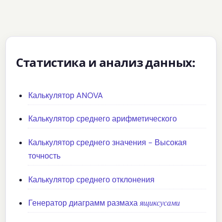
Статистика и анализ данных:
Калькулятор ANOVA
Калькулятор среднего арифметического
Калькулятор среднего значения - Высокая
точность
Калькулятор среднего отклонения
я
щ
и
к
с
у
с
а
м
и
Генератор диаграмм размаха
я
щ
и
к
с
у
с
а
м
и