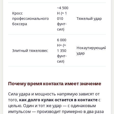
~4 500
Кросс
Н (≈ 1
профессионального
010
Тяжелый удар
боксера
фунт-
сил)
6 000
Н+ (≈
Нокаутирующий
Элитный тяжеловес
1 350
удар
фунт-
сил)
Почему время контакта имеет значение
Сила удара и мощность напрямую зависят от
того,
как долго кулак остается в контакте
с
целью. Один и тот же удар — с одинаковым
импульсом — производит примерно в два раза