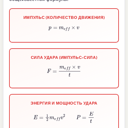
ИМПУЛЬС (КОЛИЧЕСТВО ДВИЖЕНИЯ)
p
=
m
e
f
×
v
СИЛА УДАРА (ИМПУЛЬС-СИЛА)
F
=
m
e
f
×
v
t
ЭНЕРГИЯ И МОЩНОСТЬ УДАРА
E
=
1
2
m
e
f
v
2
P
=
E
t