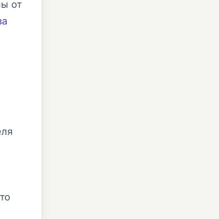
пы от
ва
еля
то