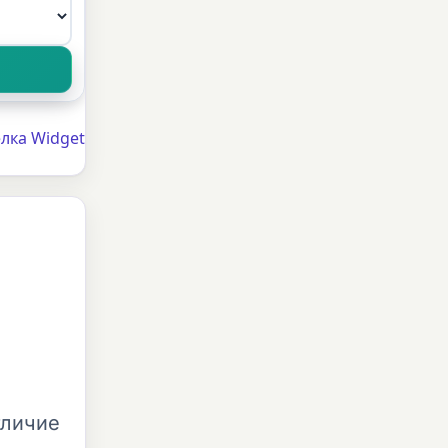
лка Widget
тличие