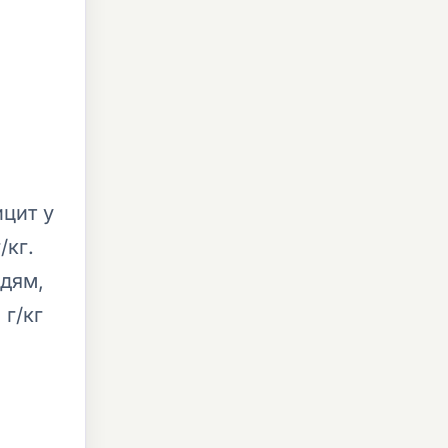
цит у
/кг.
юдям,
 г/кг