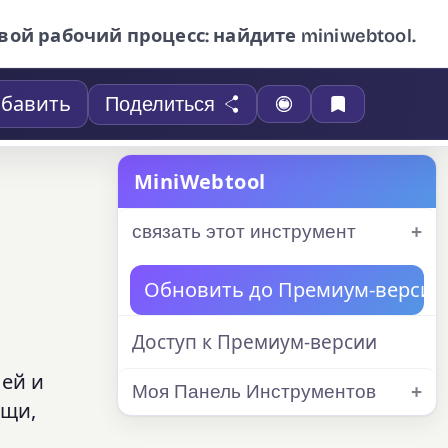
вой рабочий процесс: найдите miniwebtool.
бавить
Поделиться
MiniWebtool
связать этот инструмент
Обновить до Премиум-версии
Доступ к Премиум-версии
лей и
Моя Панель Инструментов
ищи,