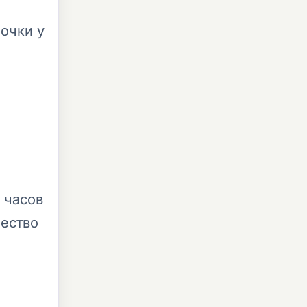
очки у
 часов
чество