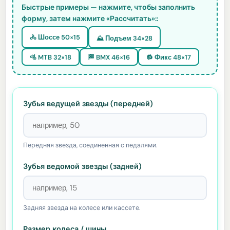
Быстрые примеры — нажмите, чтобы заполнить
форму, затем нажмите «Рассчитать»::
🚴 Шоссе 50×15
⛰️ Подъем 34×28
🚵 MTB 32×18
🏁 BMX 46×16
🔂 Фикс 48×17
Зубья ведущей звезды (передней)
Передняя звезда, соединенная с педалями.
Зубья ведомой звезды (задней)
Задняя звезда на колесе или кассете.
Размер колеса / шины