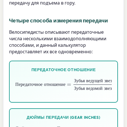
передачу для подъема в гору.
Четыре способа измерения передачи
Велосипедисты описывают передаточные
числа несколькими взаимодополняющими
способами, и данный калькулятор
предоставляет их все одновременно:
ПЕРЕДАТОЧНОЕ ОТНОШЕНИЕ
Передаточное отношение
Зубья ведущей звезды
Зубья ведомой звезды
=
З
у
б
ь
я
в
е
д
у
щ
е
й
з
в
е
з
д
ы
П
е
р
е
д
а
т
о
ч
н
о
е
о
т
н
о
ш
е
н
и
е
З
у
б
ь
я
в
е
д
о
м
о
й
з
в
е
з
д
ы
ДЮЙМЫ ПЕРЕДАЧИ (GEAR INCHES)
Дюймы передачи
Передаточное отношение
Диаметр колеса (дюймы)
×
=