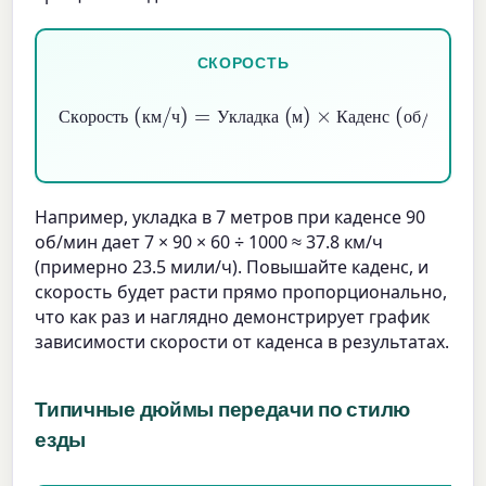
СКОРОСТЬ
Укладка (м)
Скорость (км/ч)
×
Каденс (об/мин)
=
×
60
1000
С
к
о
р
о
с
т
ь
к
м
ч
У
к
л
а
д
к
а
м
К
а
д
е
н
с
о
б
м
и
н
Например, укладка в 7 метров при каденсе 90
об/мин дает 7 × 90 × 60 ÷ 1000 ≈ 37.8 км/ч
(примерно 23.5 мили/ч). Повышайте каденс, и
скорость будет расти прямо пропорционально,
что как раз и наглядно демонстрирует график
зависимости скорости от каденса в результатах.
Типичные дюймы передачи по стилю
езды