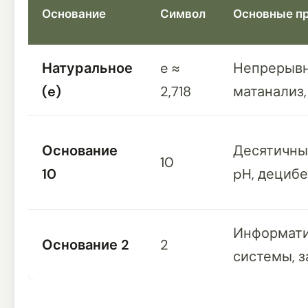
Основание
Символ
Основные п
Натуральное
e ≈
Непрерывн
(e)
2,718
матанализ,
Основание
Десятичные
10
10
pH, дециб
Информати
Основание 2
2
системы, 