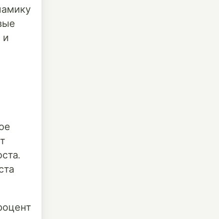
намику
вые
 и
ое
ет
ста.
ста
роцент