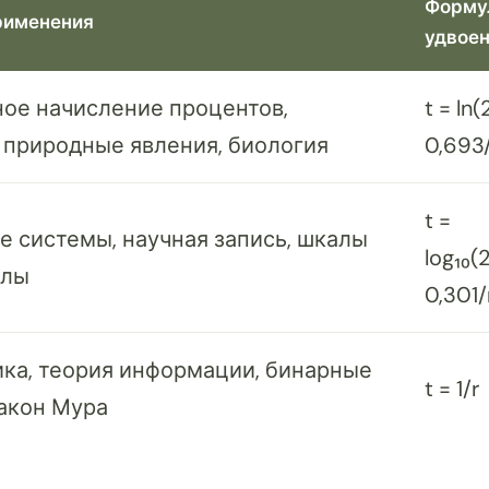
Форму
рименения
удвое
ое начисление процентов,
t = ln(
 природные явления, биология
0,693
t =
 системы, научная запись, шкалы
log₁₀(2
елы
0,301/
ка, теория информации, бинарные
t = 1/r
закон Мура