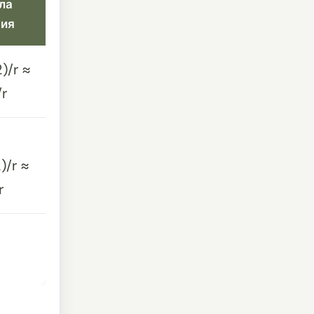
ла
ния
2)/r ≈
/r
)/r ≈
r