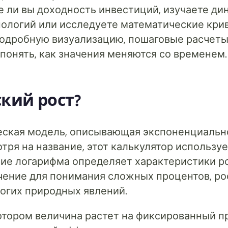
 ли вы доходность инвестиций, изучаете ди
нологий или исследуете математические кри
 подробную визуализацию, пошаговые расчеты
понять, как значения меняются со временем.
кий рост?
еская модель, описывающая экспоненциальн
ря на название, этот калькулятор использу
ие логарифма определяет характеристики ро
чение для понимания сложных процентов, ро
ногих природных явлений.
отором величина растет на фиксированный п