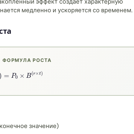
накопленный эффект создает характерную
нается медленно и ускоряется со временем.
ста
 ФОРМУЛА РОСТА
t
)
=
P
0
×
B
(
r
×
t
)
(конечное значение)