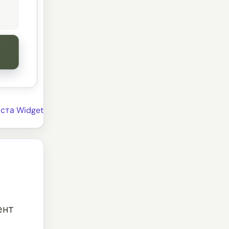
ста Widget
ент