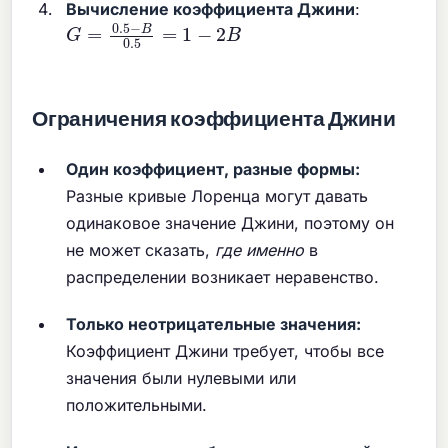
Вычисление коэффициента Джини
:
G
=
0.5
−
B
0.5
=
1
−
2
B
Ограничения коэффициента Джини
Один коэффициент, разные формы:
Разные кривые Лоренца могут давать
одинаковое значение Джини, поэтому он
не может сказать,
где именно
в
распределении возникает неравенство.
Только неотрицательные значения:
Коэффициент Джини требует, чтобы все
значения были нулевыми или
положительными.