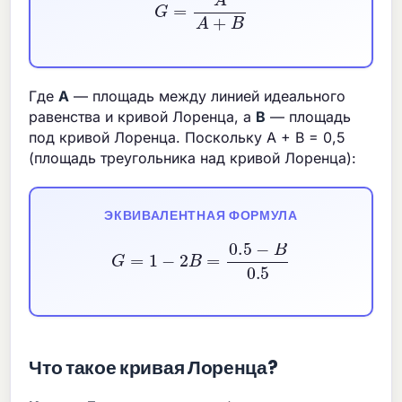
Где
A
— площадь между линией идеального
равенства и кривой Лоренца, а
B
— площадь
под кривой Лоренца. Поскольку A + B = 0,5
(площадь треугольника над кривой Лоренца):
ЭКВИВАЛЕНТНАЯ ФОРМУЛА
G
=
1
−
2
B
=
0.5
−
B
0.5
Что такое кривая Лоренца?