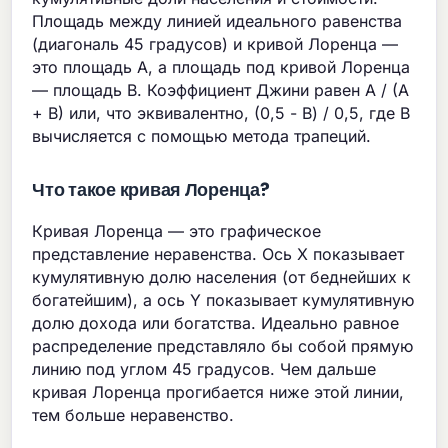
Площадь между линией идеального равенства
(диагональ 45 градусов) и кривой Лоренца —
это площадь A, а площадь под кривой Лоренца
— площадь B. Коэффициент Джини равен A / (A
+ B) или, что эквивалентно, (0,5 - B) / 0,5, где B
вычисляется с помощью метода трапеций.
Что такое кривая Лоренца?
Кривая Лоренца — это графическое
представление неравенства. Ось X показывает
кумулятивную долю населения (от беднейших к
богатейшим), а ось Y показывает кумулятивную
долю дохода или богатства. Идеально равное
распределение представляло бы собой прямую
линию под углом 45 градусов. Чем дальше
кривая Лоренца прогибается ниже этой линии,
тем больше неравенство.