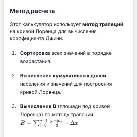
Метод расчета
Этот калькулятор использует
метод трапеций
на кривой Лоренца для вычисления
коэффициента Джини:
Сортировка
всех значений в порядке
возрастания.
Вычисление кумулятивных долей
населения и значений для построения
кривой Лоренца.
Вычисление B
(площади под кривой
Лоренца) по методу трапеций:
B
=
∑
i
=
0
n
−
1
y
i
+
y
i
+
1
2
⋅
Δ
x