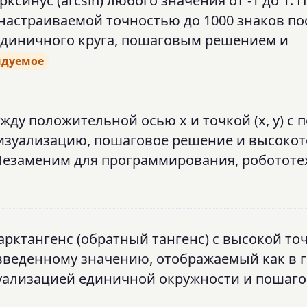
рксинус (arcsin) любого значения от -1 до 1. 
 настраиваемой точностью до 1000 знаков по
единичного круга, пошаговым решением и
ндуемое
жду положительной осью x и точкой (x, y) с
визуализацию, пошаговое решение и высоко
. Незаменим для программирования, робототе
арктангенс (обратный тангенс) с высокой то
 введенному значению, отображаемый как в г
изуализацией единичной окружности и пошаг