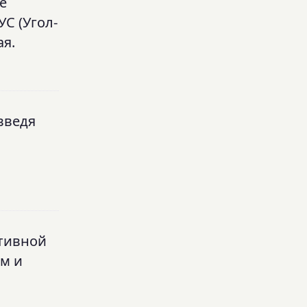
е
УС (Угол-
ая.
введя
ктивной
м и