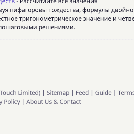
деств
- Рассчитайте все значения
зуя пифагоровы тождества, формулы двойно
естное тригонометрическое значение и четве
ot с пошаговыми решениями.
Touch Limited) |
Sitemap
|
Feed
|
Guide
|
Term
y Policy
|
About Us & Contact