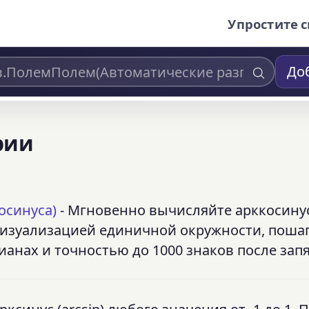
Упростите с
До
рии
осинуса)
- Мгновенно вычисляйте арккосину
 визуализацией единичной окружности, пош
анах и точностью до 1000 знаков после запя