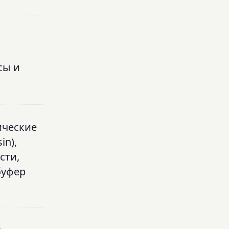
сы и
ические
in),
сти,
буфер