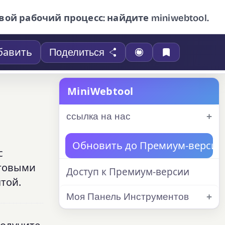
вой рабочий процесс: найдите miniwebtool.
бавить
Поделиться
MiniWebtool
ссылка на нас
Обновить до Премиум-версии
с
аговыми
Доступ к Премиум-версии
той.
Моя Панель Инструментов