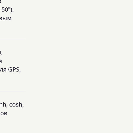
в
50").
овым
,
м
ля GPS,
h, cosh,
ков