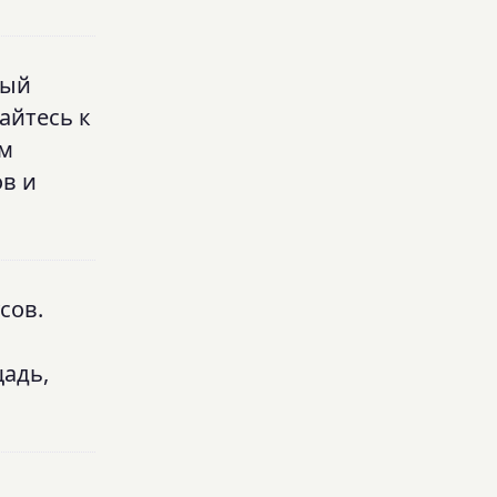
ный
айтесь к
ом
в и
сов.
адь,