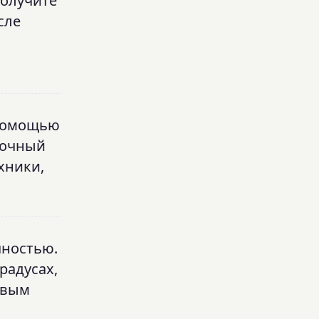
Получите
сле
 помощью
точный
хники,
чностью.
радусах,
овым