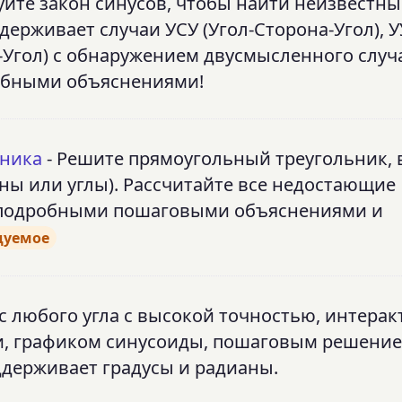
уйте закон синусов, чтобы найти неизвестны
ерживает случаи УСУ (Угол-Сторона-Угол), У
-Угол) с обнаружением двусмысленного случ
обными объяснениями!
ьника
- Решите прямоугольный треугольник, 
ны или углы). Рассчитайте все недостающие
с подробными пошаговыми объяснениями и
дуемое
с любого угла с высокой точностью, интера
и, графиком синусоиды, пошаговым решение
ддерживает градусы и радианы.