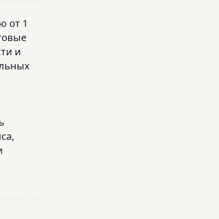
ю от 1
говые
ти и
альных
ь
са,
и