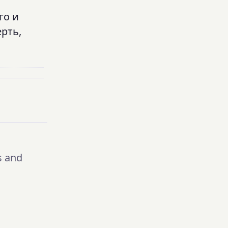
го и
рть,
s and