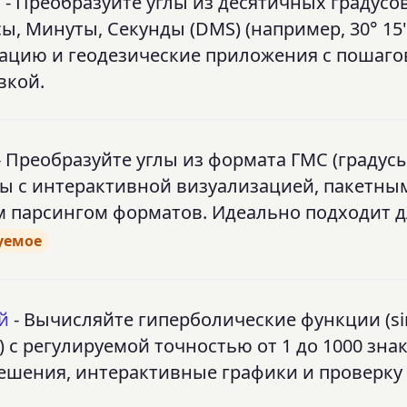
S
- Преобразуйте углы из десятичных градусо
ы, Минуты, Секунды (DMS) (например, 30° 15' 
ацию и геодезические приложения с пошаг
вкой.
- Преобразуйте углы из формата ГМС (градусы
сы с интерактивной визуализацией, пакетны
 парсингом форматов. Идеально подходит д
уемое
й
- Вычисляйте гиперболические функции (sin
nh) с регулируемой точностью от 1 до 1000 зна
решения, интерактивные графики и проверку