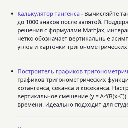
Калькулятор тангенса
- Вычисляйте та
до 1000 знаков после запятой. Подде
решения с формулами MathJax, интер
четко обозначает вертикальные асим
углов и карточки тригонометрических
Построитель графиков тригонометри
графиков тригонометрических функций
котангенса, секанса и косеканса. Наст
вертикальное смещение (y = A·f(B(x-C)
времени. Идеально подходит для студ