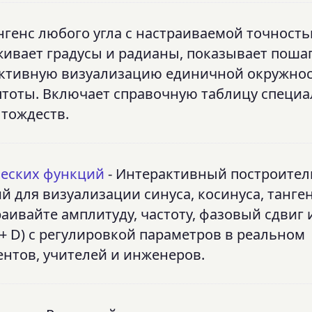
нгенс любого угла с настраиваемой точность
рживает градусы и радианы, показывает поша
активную визуализацию единичной окружнос
птоты. Включает справочную таблицу специ
 тождеств.
ческих функций
- Интерактивный построител
 для визуализации синуса, косинуса, танген
раивайте амплитуду, частоту, фазовый сдвиг 
) + D) с регулировкой параметров в реальном
ентов, учителей и инженеров.