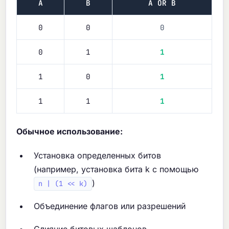
A
B
A OR B
0
0
0
0
1
1
1
0
1
1
1
1
Обычное использование:
Установка определенных битов
(например, установка бита k с помощью
)
n | (1 << k)
Объединение флагов или разрешений