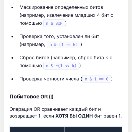
Маскирование определенных битов
(например, извлечение младших 4 бит с
помощью
)
n & 0xF
Проверка того, установлен ли бит
(например,
)
n & (1 << k)
Сброс битов (например, сброс бита k с
помощью
)
n & ~(1 << k)
Проверка четности числа (
)
n & 1 == 0
Побитовое OR (|)
Операция OR сравнивает каждый бит и
возвращает 1, если
ХОТЯ БЫ ОДИН
бит равен 1.