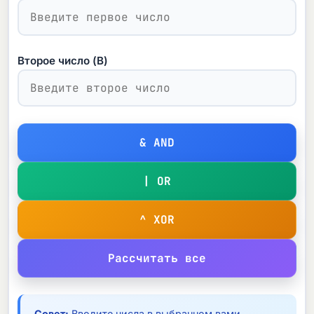
Второе число (B)
& AND
| OR
^ XOR
Рассчитать все
Совет:
Вводите числа в выбранном вами