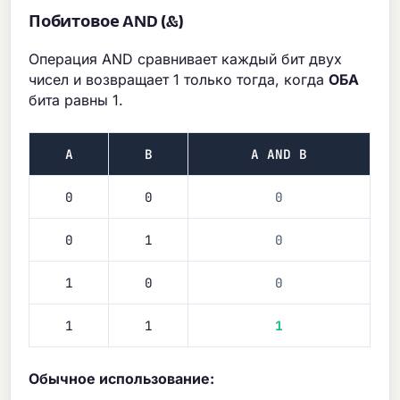
Побитовое AND (&)
Операция AND сравнивает каждый бит двух
чисел и возвращает 1 только тогда, когда
ОБА
бита равны 1.
A
B
A AND B
0
0
0
0
1
0
1
0
0
1
1
1
Обычное использование: