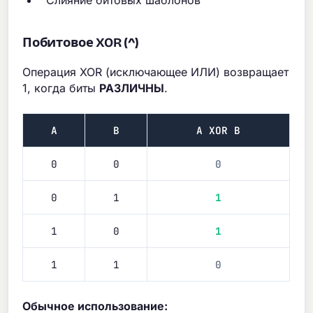
Слияние битовых шаблонов
Побитовое XOR (^)
Операция XOR (исключающее ИЛИ) возвращает
1, когда биты
РАЗЛИЧНЫ
.
A
B
A XOR B
0
0
0
0
1
1
1
0
1
1
1
0
Обычное использование: