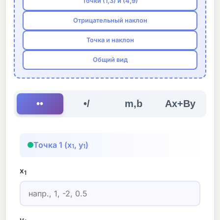
Точки (1,3) и (4,9)
Отрицательный наклон
Точка и наклон
Общий вид
••
•/
m,b
Ax+By
Точка 1 (x
, y
)
1
1
x
1
y