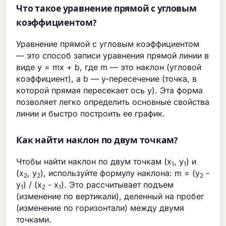
Что такое уравнение прямой с угловым
коэффициентом?
Уравнение прямой с угловым коэффициентом
— это способ записи уравнения прямой линии в
виде y = mx + b, где m — это наклон (угловой
коэффициент), а b — y-пересечение (точка, в
которой прямая пересекает ось y). Эта форма
позволяет легко определить основные свойства
линии и быстро построить ее график.
Как найти наклон по двум точкам?
Чтобы найти наклон по двум точкам (x
, y
) и
1
1
(x
, y
), используйте формулу наклона: m = (y
-
2
2
2
y
) / (x
- x
). Это рассчитывает подъем
1
2
1
(изменение по вертикали), деленный на пробег
(изменение по горизонтали) между двумя
точками.