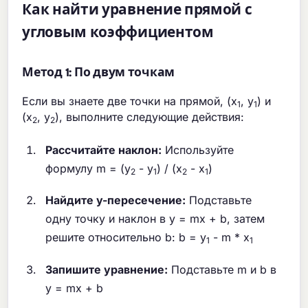
Как найти уравнение прямой с
угловым коэффициентом
Метод 1: По двум точкам
Если вы знаете две точки на прямой, (x
, y
) и
1
1
(x
, y
), выполните следующие действия:
2
2
Рассчитайте наклон:
Используйте
формулу m = (y
- y
) / (x
- x
)
2
1
2
1
Найдите y-пересечение:
Подставьте
одну точку и наклон в y = mx + b, затем
решите относительно b: b = y
- m * x
1
1
Запишите уравнение:
Подставьте m и b в
y = mx + b