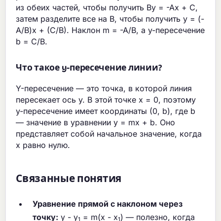
из обеих частей, чтобы получить By = -Ax + C,
затем разделите все на B, чтобы получить y = (-
A/B)x + (C/B). Наклон m = -A/B, а y-пересечение
b = C/B.
Что такое y-пересечение линии?
Y-пересечение — это точка, в которой линия
пересекает ось y. В этой точке x = 0, поэтому
y-пересечение имеет координаты (0, b), где b
— значение в уравнении y = mx + b. Оно
представляет собой начальное значение, когда
x равно нулю.
Связанные понятия
Уравнение прямой с наклоном через
точку:
y - y
= m(x - x
) — полезно, когда
1
1