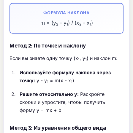
ФОРМУЛА НАКЛОНА
m = (y
- y
) / (x
- x
)
2
1
2
1
Метод 2: По точке и наклону
Если вы знаете одну точку (x
, y
) и наклон m:
1
1
Используйте формулу наклона через
точку:
y - y
= m(x - x
)
1
1
Решите относительно y:
Раскройте
скобки и упростите, чтобы получить
форму y = mx + b
Метод 3: Из уравнения общего вида