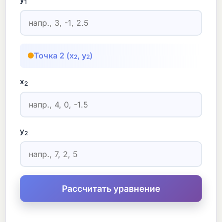
1
Точка 2 (x
, y
)
2
2
x
2
y
2