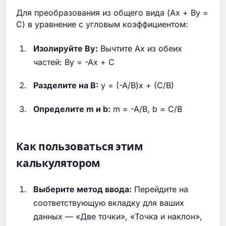
Для преобразования из общего вида (Ax + By =
C) в уравнение с угловым коэффициентом:
Изолируйте By:
Вычтите Ax из обеих
частей: By = -Ax + C
Разделите на B:
y = (-A/B)x + (C/B)
Определите m и b:
m = -A/B, b = C/B
Как пользоваться этим
калькулятором
Выберите метод ввода:
Перейдите на
соответствующую вкладку для ваших
данных — «Две точки», «Точка и наклон»,