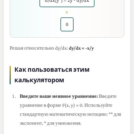
d/dx[y²] = 2y · dy/dx
=
0
Решая относительно dy/dx:
dy/dx = -x/y
Как пользоваться этим
калькулятором
Введите ваше неявное уравнение:
Введите
уравнение в форме F(x, y) = 0. Используйте
стандартную математическую нотацию: ** для
экспонент, * для умножения.