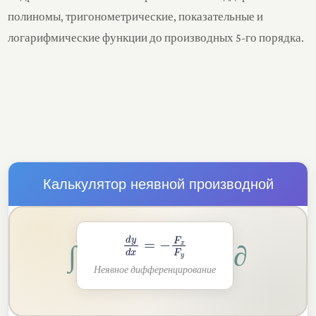
полиномы, тригонометрические, показательные и
логарифмические функции до производных 5-го порядка.
Калькулятор неявной производной
d
y
d
x
=
−
F
x
F
y
∫
∂
Неявное дифференцирование