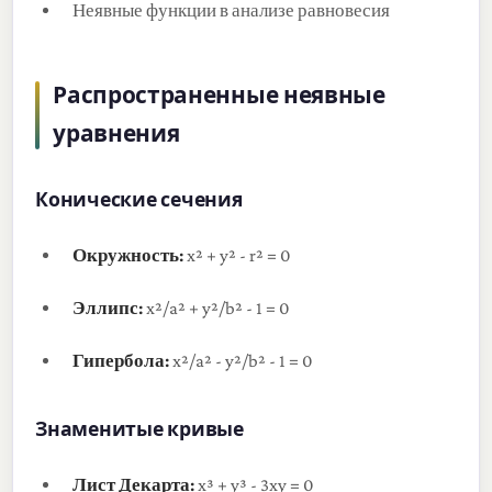
Неявные функции в анализе равновесия
Распространенные неявные
уравнения
Конические сечения
Окружность:
x² + y² - r² = 0
Эллипс:
x²/a² + y²/b² - 1 = 0
Гипербола:
x²/a² - y²/b² - 1 = 0
Знаменитые кривые
Лист Декарта:
x³ + y³ - 3xy = 0