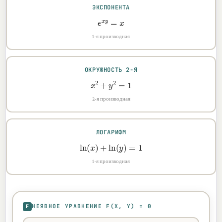
ЭКСПОНЕНТА
e
x
y
=
x
1-я производная
ОКРУЖНОСТЬ 2-Я
x
2
+
y
2
=
1
2-я производная
ЛОГАРИФМ
ln
(
x
)
+
ln
(
y
)
=
1
1-я производная
F
НЕЯВНОЕ УРАВНЕНИЕ F(X, Y) = 0