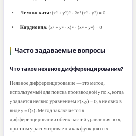
Лемниската:
(x² + y²)² - 2a²(x² - y²) = 0
Кардиоида:
(x² + y² - x)² - (x² + y²) = 0
Часто задаваемые вопросы
Что такое неявное дифференцирование?
Неявное дифференцирование — это метод,
используемый для поиска производной y по x, когда
y задается неявно уравнением F(x,y) = 0, а не явно в
виде y = f(x). Метод заключается в
дифференцировании обеих частей уравнения по x,
при этом y рассматривается как функция от x