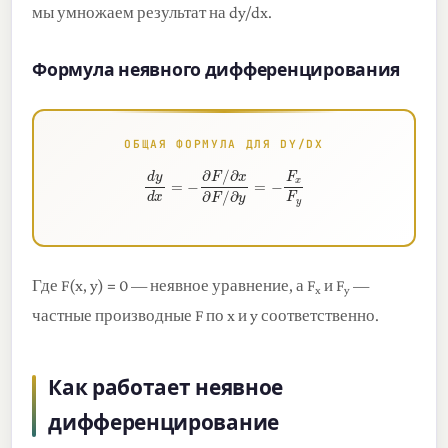
мы умножаем результат на dy/dx.
Формула неявного дифференцирования
ОБЩАЯ ФОРМУЛА ДЛЯ DY/DX
d
y
d
x
=
−
∂
F
/
∂
x
∂
F
/
∂
y
=
−
F
x
F
y
Где F(x, y) = 0 — неявное уравнение, а F
и F
—
x
y
частные производные F по x и y соответственно.
Как работает неявное
дифференцирование