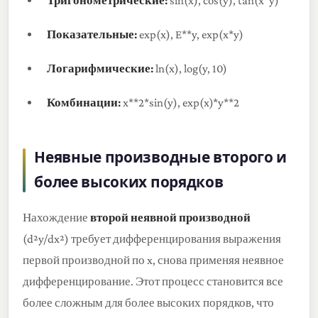
Тригонометрические:
sin(x), cos(y), tan(x*y)
Показательные:
exp(x), E**y, exp(x*y)
Логарифмические:
ln(x), log(y, 10)
Комбинации:
x**2*sin(y), exp(x)*y**2
Неявные производные второго и
более высоких порядков
Нахождение
второй неявной производной
(d²y/dx²) требует дифференцирования выражения
первой производной по x, снова применяя неявное
дифференцирование. Этот процесс становится все
более сложным для более высоких порядков, что