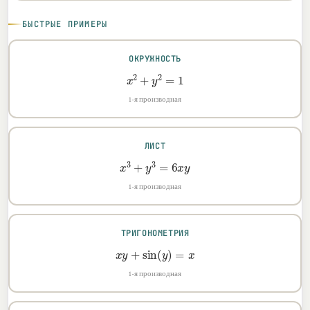
БЫСТРЫЕ ПРИМЕРЫ
ОКРУЖНОСТЬ
x
2
+
y
2
=
1
1-я производная
ЛИСТ
x
3
+
y
3
=
6
x
y
1-я производная
ТРИГОНОМЕТРИЯ
x
y
+
sin
(
y
)
=
x
1-я производная