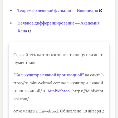
Теорема о неявной функции — Википедия
Неявное дифференцирование — Академия
Хана
Ссылайтесь на этот контент, страницу или инст
румент так:
"Калькулятор неявной производной"
на сайте h
ttps://ru.miniWebtool.com/калькулятор-неявной
-производной/ от
MiniWebtool
, https://MiniWebt
ool.com/
от команды miniwebtool. Обновлено: 19 января 2