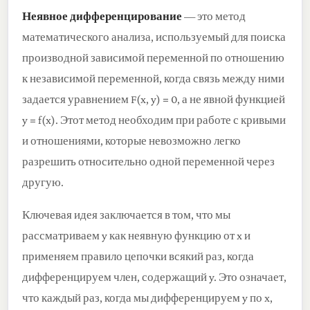
Неявное дифференцирование
— это метод
математического анализа, используемый для поиска
производной зависимой переменной по отношению
к независимой переменной, когда связь между ними
задается уравнением F(x, y) = 0, а не явной функцией
y = f(x). Этот метод необходим при работе с кривыми
и отношениями, которые невозможно легко
разрешить относительно одной переменной через
другую.
Ключевая идея заключается в том, что мы
рассматриваем y как неявную функцию от x и
применяем правило цепочки всякий раз, когда
дифференцируем член, содержащий y. Это означает,
что каждый раз, когда мы дифференцируем y по x,