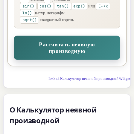
sin()
cos()
tan()
exp()
E**x
или
ln()
натур. логарифм
sqrt()
квадратный корень
Рассчитать неявную
производную
Embed Калькулятор неявной производной Widget
О Калькулятор неявной
производной