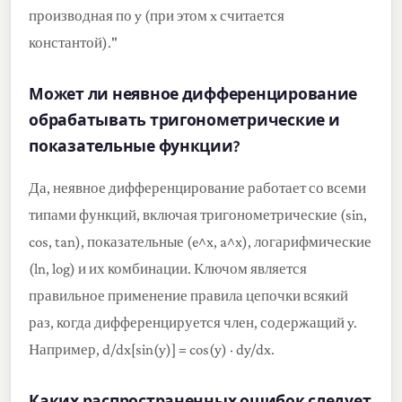
производная по y (при этом x считается
константой)."
Может ли неявное дифференцирование
обрабатывать тригонометрические и
показательные функции?
Да, неявное дифференцирование работает со всеми
типами функций, включая тригонометрические (sin,
cos, tan), показательные (e^x, a^x), логарифмические
(ln, log) и их комбинации. Ключом является
правильное применение правила цепочки всякий
раз, когда дифференцируется член, содержащий y.
Например, d/dx[sin(y)] = cos(y) · dy/dx.
Каких распространенных ошибок следует