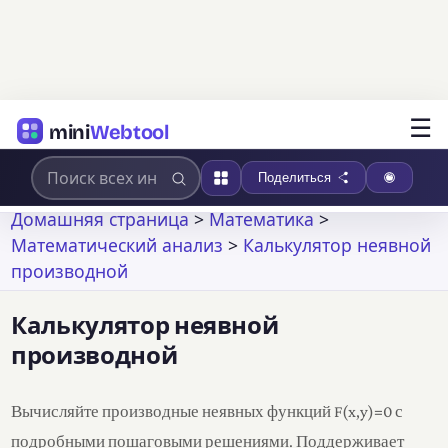
☰
mini
Webtool
Поделиться
Домашняя страница
>
Математика
>
Математический анализ
>
Калькулятор неявной
производной
Калькулятор неявной
производной
Вычисляйте производные неявных функций F(x,y)=0 с
подробными пошаговыми решениями. Поддерживает