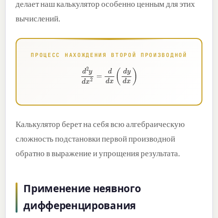
делает наш калькулятор особенно ценным для этих
вычислений.
ПРОЦЕСС НАХОЖДЕНИЯ ВТОРОЙ ПРОИЗВОДНОЙ
d
2
y
d
x
2
=
d
d
x
(
d
y
d
x
)
Калькулятор берет на себя всю алгебраическую
сложность подстановки первой производной
обратно в выражение и упрощения результата.
Применение неявного
дифференцирования