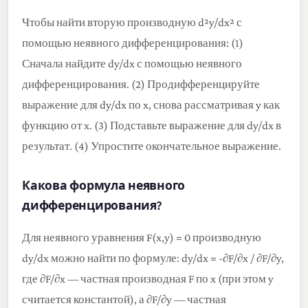
Чтобы найти вторую производную d²y/dx² с
помощью неявного дифференцирования: (1)
Сначала найдите dy/dx с помощью неявного
дифференцирования. (2) Продифференцируйте
выражение для dy/dx по x, снова рассматривая y как
функцию от x. (3) Подставьте выражение для dy/dx в
результат. (4) Упростите окончательное выражение.
Какова формула неявного
дифференцирования?
Для неявного уравнения F(x,y) = 0 производную
dy/dx можно найти по формуле: dy/dx = -∂F/∂x / ∂F/∂y,
где ∂F/∂x — частная производная F по x (при этом y
считается константой), а ∂F/∂y — частная