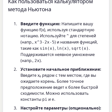
Как пользоваться калькулятором
метода Ньютона
Введите функцию:
Напишите вашу
функцию f(x), используя стандартную
нотацию. Используйте
для степеней
^
(напр.,
) и названия функций,
x^3-2x-5
такие как
,
,
.
sin(x)
ln(x)
sqrt(x)
Поддерживается неявное умножение
(напр.,
).
2x
Установите начальное приближение:
Введите x₀ рядом с тем местом, где вы
ожидаете корень. Более точное
предположение ведет к более быстрой
сходимости. Можно использовать
константы
и
.
pi
e
Настройте параметры (опционально):