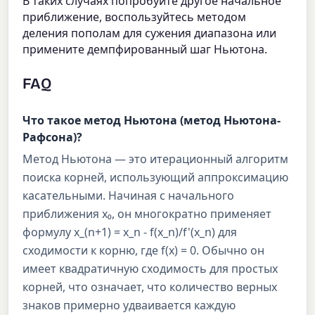
В таких случаях попробуйте другое начальное
приближение, воспользуйтесь методом
деления пополам для сужения диапазона или
примените демпфированный шаг Ньютона.
FAQ
Что такое метод Ньютона (метод Ньютона-
Рафсона)?
Метод Ньютона — это итерационный алгоритм
поиска корней, использующий аппроксимацию
касательными. Начиная с начального
приближения x₀, он многократно применяет
формулу x_(n+1) = x_n - f(x_n)/f'(x_n) для
сходимости к корню, где f(x) = 0. Обычно он
имеет квадратичную сходимость для простых
корней, что означает, что количество верных
знаков примерно удваивается каждую