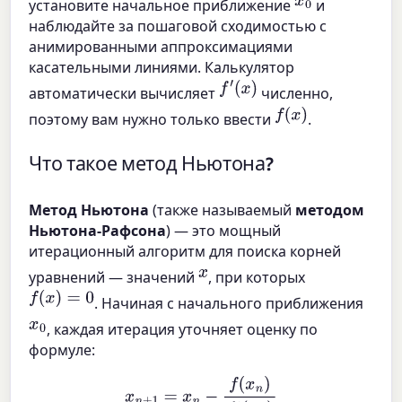
x
0
установите начальное приближение
и
наблюдайте за пошаговой сходимостью с
анимированными аппроксимациями
касательными линиями. Калькулятор
f
′
(
x
)
автоматически вычисляет
численно,
f
(
x
)
поэтому вам нужно только ввести
.
Что такое метод Ньютона?
Метод Ньютона
(также называемый
методом
Ньютона-Рафсона
) — это мощный
итерационный алгоритм для поиска корней
x
уравнений — значений
, при которых
f
(
x
)
=
0
. Начиная с начального приближения
x
0
, каждая итерация уточняет оценку по
формуле:
x
n
+
1
=
x
n
−
f
(
x
n
)
f
′
(
x
n
)