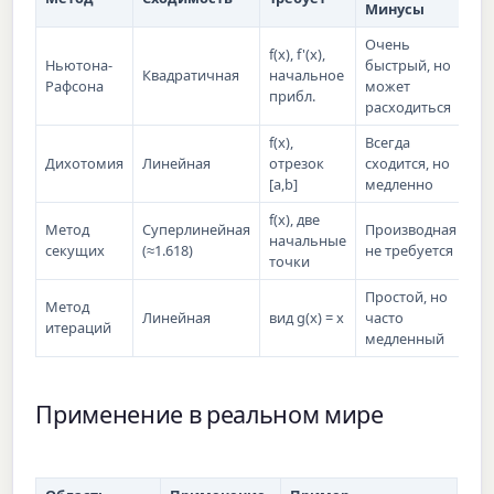
Минусы
Очень
f(x), f'(x),
Ньютона-
быстрый, но
Квадратичная
начальное
Рафсона
может
прибл.
расходиться
f(x),
Всегда
Дихотомия
Линейная
отрезок
сходится, но
[a,b]
медленно
f(x), две
Метод
Суперлинейная
Производная
начальные
секущих
(≈1.618)
не требуется
точки
Простой, но
Метод
Линейная
вид g(x) = x
часто
итераций
медленный
Применение в реальном мире