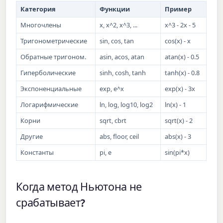
Категория
Функции
Пример
Многочлены
x, x^2, x^3, ...
x^3 - 2x - 5
Тригонометрические
sin, cos, tan
cos(x) - x
Обратные тригоном.
asin, acos, atan
atan(x) - 0.5
Гиперболические
sinh, cosh, tanh
tanh(x) - 0.8
Экспоненциальные
exp, e^x
exp(x) - 3x
Логарифмические
ln, log, log10, log2
ln(x) - 1
Корни
sqrt, cbrt
sqrt(x) - 2
Другие
abs, floor, ceil
abs(x) - 3
Константы
pi, e
sin(pi*x)
Когда метод Ньютона не
срабатывает?