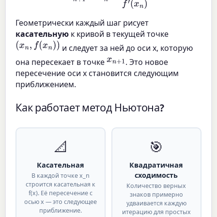
Геометрически каждый шаг рисует
касательную
к кривой в текущей точке
(
x
n
,
f
(
x
n
)
)
и следует за ней до оси x, которую
x
n
+
1
она пересекает в точке
. Это новое
пересечение оси x становится следующим
приближением.
Как работает метод Ньютона?
📐
🎯
Касательная
Квадратичная
сходимость
В каждой точке x_n
строится касательная к
Количество верных
f(x). Её пересечение с
знаков примерно
осью x — это следующее
удваивается каждую
приближение.
итерацию для простых