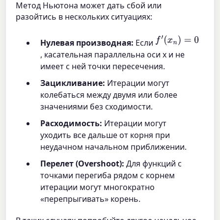
Метод Ньютона может дать сбой или
разойтись в нескольких ситуациях:
f
′
(
x
n
)
=
0
Нулевая производная:
Если
, касательная параллельна оси x и не
имеет с ней точки пересечения.
Зацикливание:
Итерации могут
колебаться между двумя или более
значениями без сходимости.
Расходимость:
Итерации могут
уходить все дальше от корня при
неудачном начальном приближении.
Перелет (Overshoot):
Для функций с
точками перегиба рядом с корнем
итерации могут многократно
«перепрыгивать» корень.