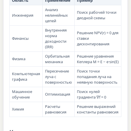
Область
Применение
Пример
Анализ
Поиск рабочей точки
Инженерия
нелинейных
диодной схемы
цепей
Внутренняя
Решение NPV(r) = 0 для
норма
Финансы
ставки
доходности
дисконтирования
(IRR)
Орбитальная
Решение уравнения
Физика
механика
Кеплера M = E − e·sin(E)
Пересечение
Поиск точки
Компьютерная
луча с
попадания луча на
графика
поверхностью
неявную поверхность
Машинное
Поиск нулей
Оптимизация
обучение
градиента ∇f = 0
Расчеты
Решение выражений
Химия
равновесия
константы равновесия