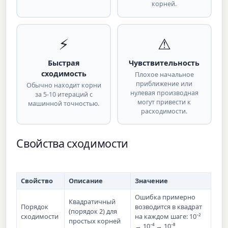
корней.
⚡
⚠
Быстрая
Чувствительность
сходимость
Плохое начальное
приближение или
Обычно находит корни
нулевая производная
за 5-10 итераций с
могут привести к
машинной точностью.
расходимости.
Свойства сходимости
Свойство
Описание
Значение
Ошибка примерно
Квадратичный
Порядок
возводится в квадрат
(порядок 2) для
сходимости
на каждом шаге: 10⁻²
простых корней
→ 10⁻⁴ → 10⁻⁸