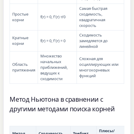
Самая быстрая
Простые
сходимость,
f(r) = 0, f'(r) ≠ 0
корни
квадратичная
скорость
Сходимость
Кратные
f(r) = 0, f'(r) = 0
замедляется до
корни
линейной
Множество
Сложная для
начальных
Область
осциллирующих или
приближений,
притяжения
многокорневых
ведущих к
функций
сходимости
Метод Ньютона в сравнении с
другими методами поиска корней
Плюсы/
Метод
Сходимость
Требует