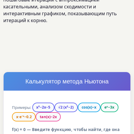
касательными, анализом сходимости и
интерактивным графиком, показывающим путь
итераций к корню.
Калькулятор метода Ньютона
Примеры:
x³−2x−5
√2 (x²−2)
cos(x)−x
eˣ−3x
x·e⁻ˣ−0.2
tan(x)−2x
f(x) = 0 — Введите функцию, чтобы найти, где она