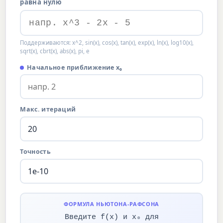
равна нулю
Поддерживаются: x^2, sin(x), cos(x), tan(x), exp(x), ln(x), log10(x),
sqrt(x), cbrt(x), abs(x), pi, e
Начальное приближение x₀
Макс. итераций
Точность
ФОРМУЛА НЬЮТОНА-РАФСОНА
Введите f(x) и x₀ для