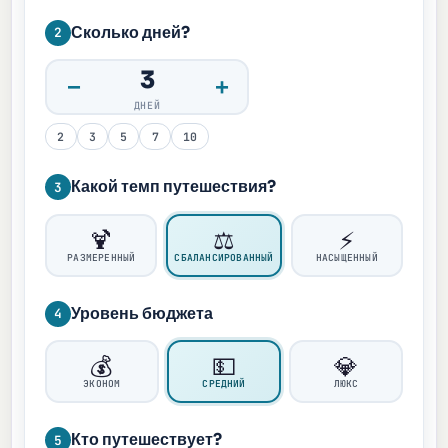
Сколько дней?
2
3
−
+
ДНЕЙ
2
3
5
7
10
Какой темп путешествия?
3
🍹
⚖️
⚡
РАЗМЕРЕННЫЙ
СБАЛАНСИРОВАННЫЙ
НАСЫЩЕННЫЙ
Уровень бюджета
4
💰
💵
💎
ЭКОНОМ
СРЕДНИЙ
ЛЮКС
Кто путешествует?
5