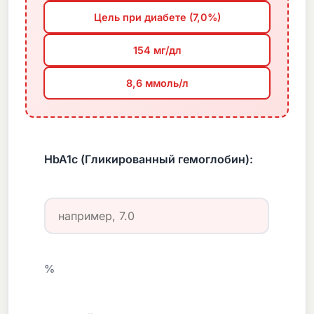
Цель при диабете (7,0%)
154 мг/дл
8,6 ммоль/л
HbA1c (Гликированный гемоглобин):
%