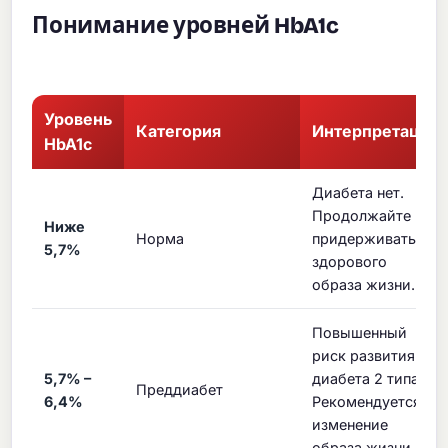
Понимание уровней HbA1c
Уровень
Категория
Интерпретация
HbA1c
Диабета нет.
Продолжайте
Ниже
Норма
придерживаться
5,7%
здорового
образа жизни.
Повышенный
риск развития
5,7% –
диабета 2 типа.
Преддиабет
6,4%
Рекомендуется
изменение
образа жизни.