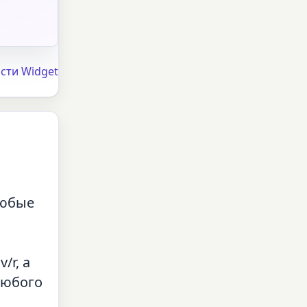
сти Widget
любые
/r, а
любого