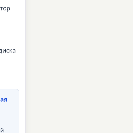
ятор
диска
вая
ый