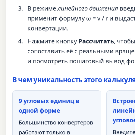
В режиме
линейного движения
введи
применит формулу ω = v / r и выда
конвертации.
Нажмите кнопку
Рассчитать
, чтоб
сопоставить её с реальными вращ
и посмотреть пошаговый вывод фо
В чем уникальность этого калькул
9 угловых единиц в
Встрое
одной форме
линейн
углово
Большинство конвертеров
Введит
работают только в