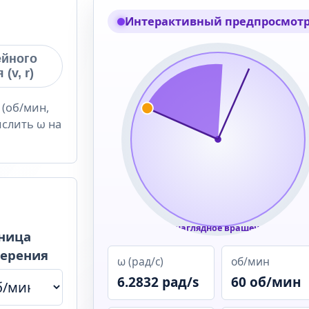
Интерактивный предпросмот
ейного
(v, r)
 (об/мин,
ислить ω на
↻ наглядное вращение
ница
ерения
ω (рад/с)
об/мин
6.2832 рад/s
60 об/мин