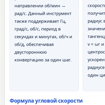
скорост
направлении об/мин ↔
получит
рад/с. Данный инструмент
радиус 
также поддерживает Гц,
значени
град/с, об/с, период в
тангенц
секундах и минутах, об/ч и
v = ωr и
об/д, обеспечивая
центро
двустороннюю
ускорен
конвертацию за один шаг.
радиусе
один ци
Формула угловой скорости