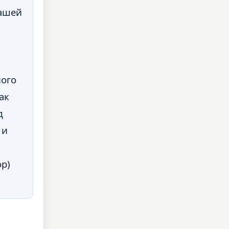
вашей
ного
ак
д
 и
р)