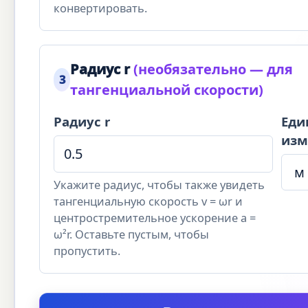
конвертировать.
Радиус r
(необязательно — для
3
тангенциальной скорости)
Радиус r
Еди
изм
Укажите радиус, чтобы также увидеть
тангенциальную скорость v = ωr и
центростремительное ускорение a =
ω²r. Оставьте пустым, чтобы
пропустить.