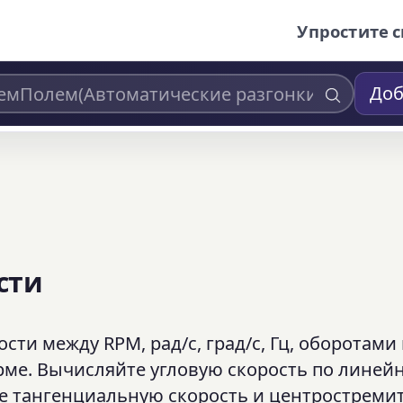
Упростите с
Доб
сти
ти между RPM, рад/с, град/с, Гц, оборотами 
рме. Вычисляйте угловую скорость по линей
одите тангенциальную скорость и центрострем