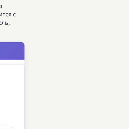
ю
ится с
ель,