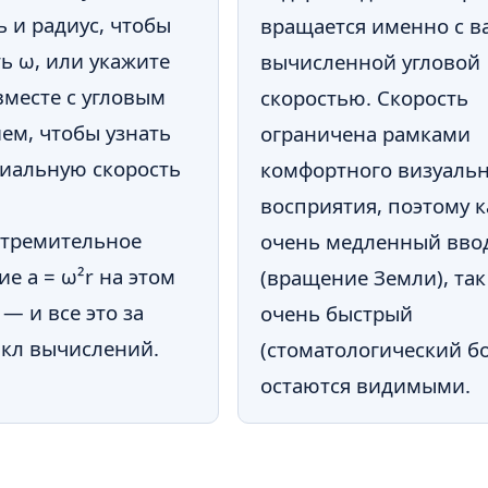
ь и радиус, чтобы
вращается именно с 
ь ω, или укажите
вычисленной угловой
вместе с угловым
скоростью. Скорость
ем, чтобы узнать
ограничена рамками
иальную скорость
комфортного визуаль
восприятия, поэтому к
стремительное
очень медленный вво
ие a = ω²r на этом
(вращение Земли), так
 — и все это за
очень быстрый
кл вычислений.
(стоматологический бо
остаются видимыми.