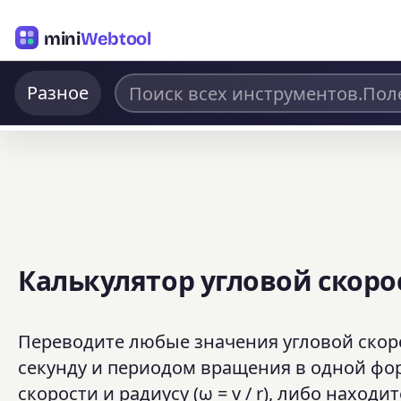
mini
Webtool
Разное
Калькулятор угловой скоро
Переводите любые значения угловой скорос
секунду и периодом вращения в одной фо
скорости и радиусу (ω = v / r), либо нах