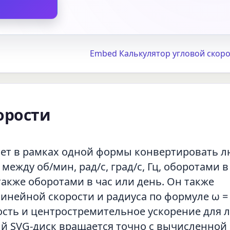
Embed Калькулятор угловой скоро
орости
ет в рамках одной формы конвертировать 
жду об/мин, рад/с, град/с, Гц, оборотами в
 также оборотами в час или день. Он также
инейной скорости и радиуса по формуле ω = v
ость и центростремительное ускорение для 
ый SVG-диск вращается точно с вычисленной