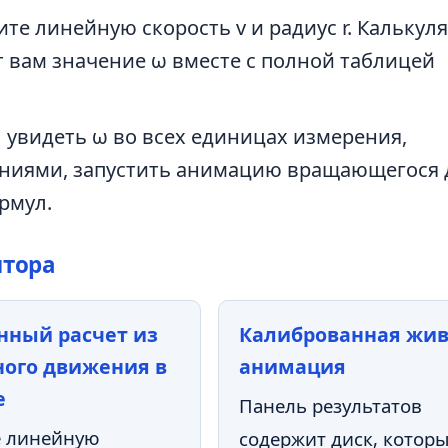
те линейную скорость v и радиус r. Калькул
ст вам значение ω вместе с полной таблицей
ы увидеть ω во всех единицах измерения,
ениями, запустить анимацию вращающегося 
рмул.
ятора
нный расчет из
Калиброванная жи
ого движения в
анимация
е
Панель результатов
е линейную
содержит диск, котор