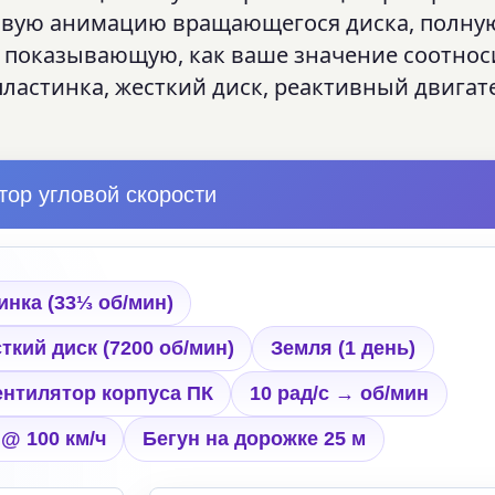
живую анимацию вращающегося диска, полну
 показывающую, как ваше значение соотнос
астинка, жесткий диск, реактивный двигат
тор угловой скорости
нка (33⅓ об/мин)
ткий диск (7200 об/мин)
Земля (1 день)
ентилятор корпуса ПК
10 рад/с → об/мин
@ 100 км/ч
Бегун на дорожке 25 м