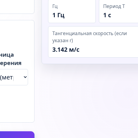
Гц
Период T
1 Гц
1 с
Тангенциальная скорость (если
указан r)
3.142 м/с
ница
ерения