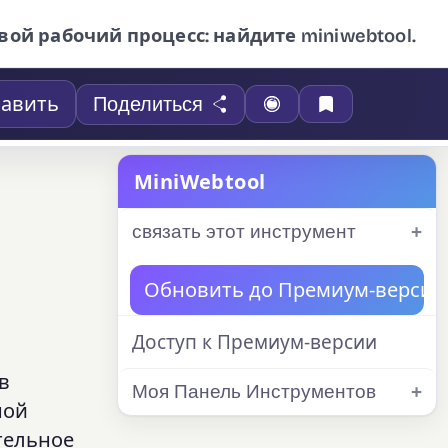
вой рабочий процесс: найдите miniwebtool.
авить
Поделиться
MiniWebtool
связать этот инструмент
Обновить до Премиум-версии
Доступ к Премиум-версии
в
Моя Панель Инструментов
ной
ительное