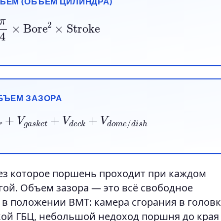
ЪЕМ (ОБЪЕМ ЦИЛИНДРА)
=
π
4
×
Bore
2
×
Stroke
БЪЕМ ЗАЗОРА
e
r
+
V
g
a
s
k
e
t
+
V
d
e
c
k
+
V
d
o
m
e
/
d
i
s
h
ез которое поршень проходит при каждом
гой. Объем зазора — это всё свободное
в положении ВМТ: камера сгорания в головк
кой ГБЦ, небольшой недоход поршня до края