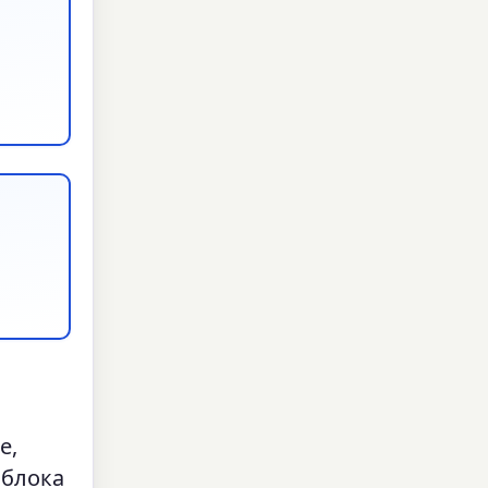
е,
 блока