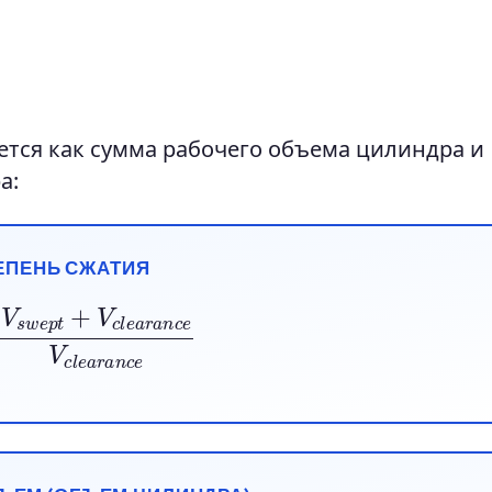
ется как сумма рабочего объема цилиндра и
а:
ЕПЕНЬ СЖАТИЯ
V
c
l
e
a
r
a
n
c
e
V
c
l
e
a
r
a
n
c
e