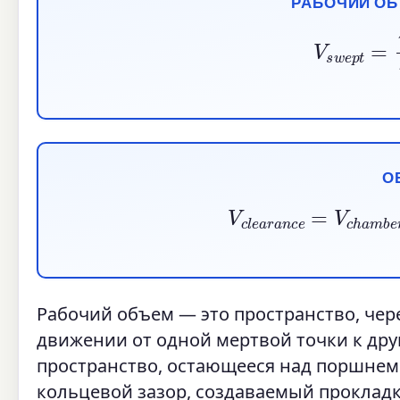
РАБОЧИЙ ОБ
V
s
w
e
p
t
О
V
c
l
e
a
r
a
n
c
e
=
V
c
h
a
m
b
Рабочий объем — это пространство, чер
движении от одной мертвой точки к дру
пространство, остающееся над поршнем 
кольцевой зазор, создаваемый проклад