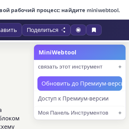
вой рабочий процесс: найдите miniwebtool.
авить
Поделиться
MiniWebtool
связать этот инструмент
Обновить до Премиум-версии
Доступ к Премиум-версии
а
Моя Панель Инструментов
 блоком
схему