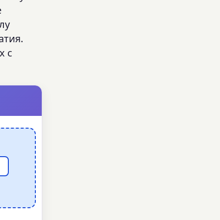
е
лу
атия.
х с