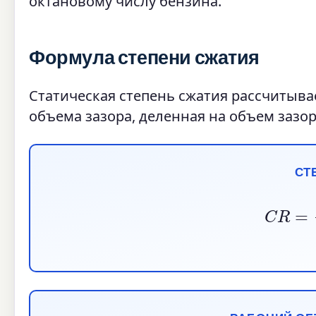
октановому числу бензина.
Формула степени сжатия
Статическая степень сжатия рассчитыва
объема зазора, деленная на объем зазор
СТ
C
R
=
V
s
w
e
p
t
+