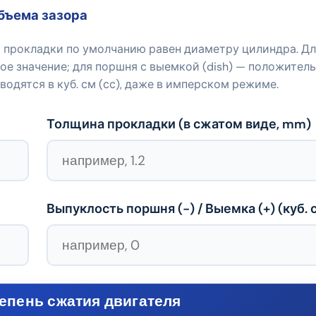
объема зазора
р прокладки по умолчанию равен диаметру цилиндра. Д
е значение; для поршня с выемкой (dish) — положитель
одятся в куб. см (сс), даже в имперском режиме.
Толщина прокладки (в сжатом виде,
mm
)
Выпуклость поршня (−) / Выемка (+) (куб. 