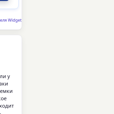
еля Widget
ли у
вки
ыемки
кое
дходит
ь