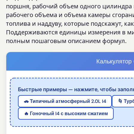
поршня, рабочий объем одного цилиндра
рабочего объема и объема камеры сгорани
топлива и наддуву, которые подскажут, к
Поддерживаются единицы измерения в ми
полным пошаговым описанием формул.
Калькулятор
Быстрые примеры — нажмите, чтобы заполн
🚗 Типичный атмосферный 2.0L I4
🌀 Тур
🔥 Гоночный I4 с высоким сжатием