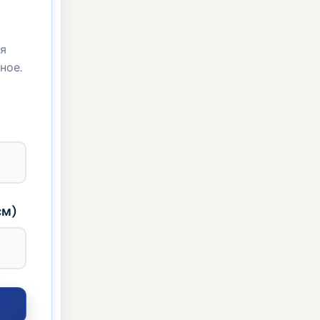
ля
ное.
см)