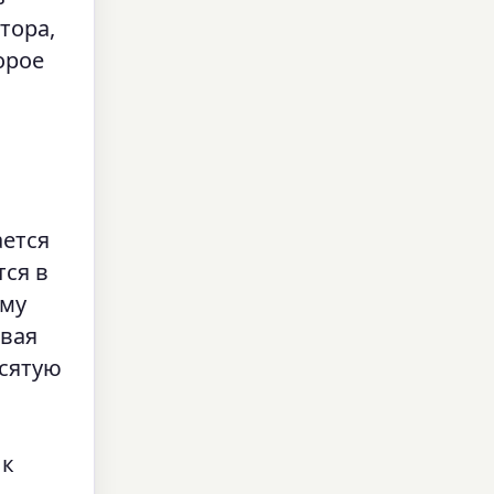
тора,
орое
ается
ся в
ему
твая
есятую
 к