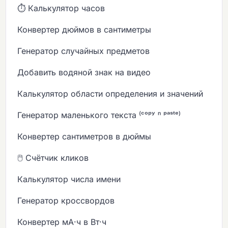
⏱️ Калькулятор часов
Конвертер дюймов в сантиметры
Генератор случайных предметов
Добавить водяной знак на видео
Калькулятор области определения и значений
Генератор маленького текста ⁽ᶜᵒᵖʸ ⁿ ᵖᵃˢᵗᵉ⁾
Конвертер сантиметров в дюймы
🖱️ Счётчик кликов
Калькулятор числа имени
Генератор кроссвордов
Конвертер мА·ч в Вт·ч