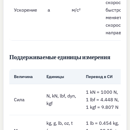
скорости; 
Ускорение
a
м/с²
быстро
меняется
скорость и
направлен
Поддерживаемые единицы измерения
Величина
Единицы
Перевод в СИ
1 kN = 1000 N,
N, kN, lbf, dyn,
Сила
1 lbf = 4.448 N,
kgf
1 kgf = 9.807 N
kg, g, lb, oz, t
1 lb = 0.454 kg,