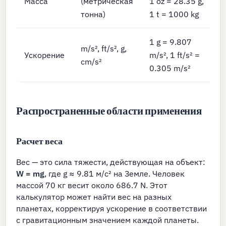
Масса
(метрическая
1 oz = 28.35 g,
тонна)
1 t = 1000 kg
1 g = 9.807
m/s², ft/s², g,
Ускорение
m/s², 1 ft/s² =
cm/s²
0.305 m/s²
Распространенные области применения
Расчет веса
Вес — это сила тяжести, действующая на объект:
W = mg
, где g ≈ 9.81 м/с² на Земле. Человек
массой 70 кг весит около 686.7 N. Этот
калькулятор может найти вес на разных
планетах, корректируя ускорение в соответствии
с гравитационным значением каждой планеты.