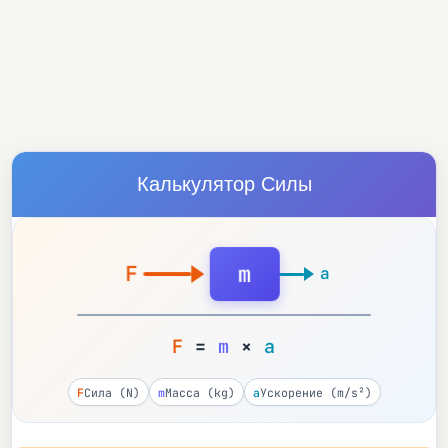
Калькулятор Силы
m
F
a
F
=
m
×
a
F
Сила (N)
m
Масса (kg)
a
Ускорение (m/s²)