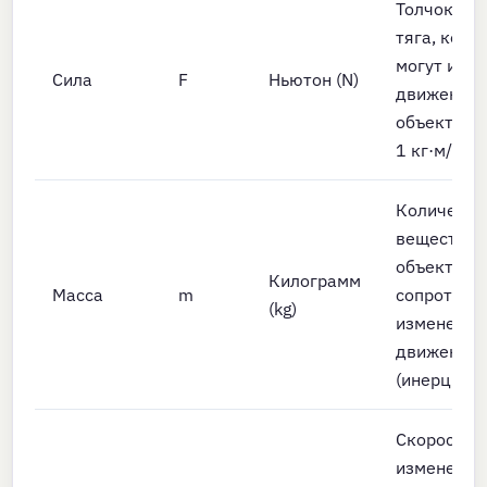
Толчок ил
тяга, кото
могут изм
Сила
F
Ньютон (N)
движение
объекта. 1
1 кг·м/с²
Количеств
вещества 
объекте;
Килограмм
Масса
m
сопротивл
(kg)
изменения
движении
(инерция)
Скорость
изменения