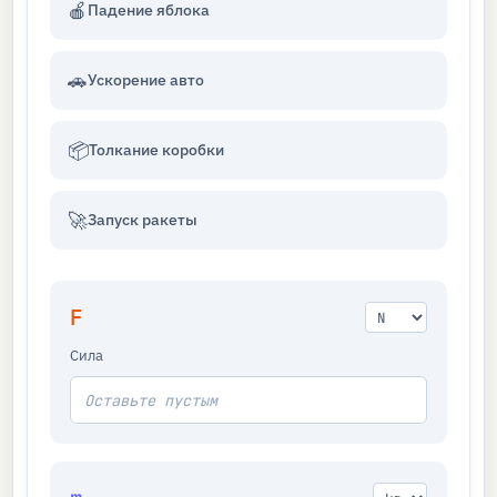
🍎
Падение яблока
🚗
Ускорение авто
📦
Толкание коробки
🚀
Запуск ракеты
F
Сила