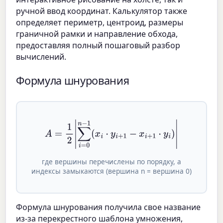
ручной ввод координат. Калькулятор также
определяет периметр, центроид, размеры
граничной рамки и направление обхода,
предоставляя полный пошаговый разбор
вычислений.
Формула шнурования
A
=
1
2
|
∑
i
=
0
n
−
1
(
x
i
⋅
y
i
+
1
−
x
i
+
1
⋅
y
i
)
|
где вершины перечислены по порядку, а
индексы замыкаются (вершина n = вершина 0)
Формула шнурования получила свое название
из-за перекрестного шаблона умножения,