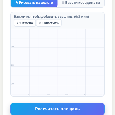
✎ Рисовать на холсте
⊞ Ввести координаты
Нажмите, чтобы добавить вершины (0/3 мин)
↩ Отмена
✕ Очистить
0
100
200
300
0
100
200
300
400
500
Рассчитать площадь