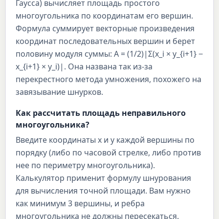
Гаусса) вычисляет площадь простого
многоугольника по координатам его вершин.
Формула суммирует векторные произведения
координат последовательных вершин и берет
половину модуля суммы: A = (1/2)|Σ(x_i × y_{i+1} −
x_{i+1} × y_i)|. Она названа так из-за
перекрестного метода умножения, похожего на
завязывание шнурков.
Как рассчитать площадь неправильного
многоугольника?
Введите координаты x и y каждой вершины по
порядку (либо по часовой стрелке, либо против
нее по периметру многоугольника).
Калькулятор применит формулу шнурования
для вычисления точной площади. Вам нужно
как минимум 3 вершины, и ребра
многоугольника не должны пересекаться.