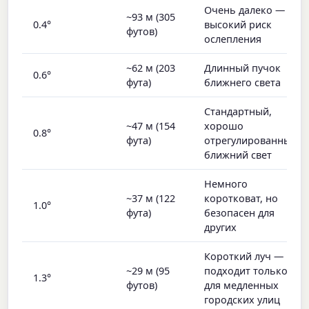
Очень далеко —
~93 м (305
0.4°
высокий риск
футов)
ослепления
~62 м (203
Длинный пучок
0.6°
фута)
ближнего света
Стандартный,
~47 м (154
хорошо
0.8°
фута)
отрегулированный
ближний свет
Немного
~37 м (122
коротковат, но
1.0°
фута)
безопасен для
других
Короткий луч —
~29 м (95
подходит только
1.3°
футов)
для медленных
городских улиц