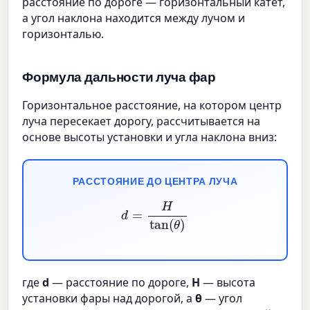
расстояние по дороге — горизонтальный катет,
а угол наклона находится между лучом и
горизонталью.
Формула дальности луча фар
Горизонтальное расстояние, на котором центр
луча пересекает дорогу, рассчитывается на
основе высоты установки и угла наклона вниз:
РАССТОЯНИЕ ДО ЦЕНТРА ЛУЧА
d
=
H
tan
(
θ
)
где
d
— расстояние по дороге,
H
— высота
установки фары над дорогой, а
θ
— угол