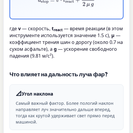
где
v
— скорость,
t
— время реакции (в этом
react
инструменте используется значение 1.5 с),
μ
—
коэффициент трения шин о дорогу (около 0.7 на
сухом асфальте), а
g
— ускорение свободного
падения (9.81 м/с²).
Что влияет на дальность луча фар?
📐
Угол наклона
Самый важный фактор. Более пологий наклон
направляет луч значительно дальше вперед,
тогда как крутой удерживает свет прямо перед
машиной.