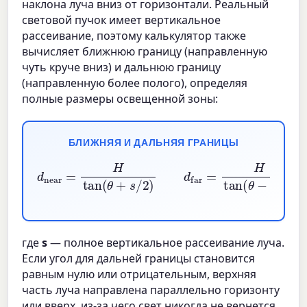
наклона луча вниз от горизонтали. Реальный
световой пучок имеет вертикальное
рассеивание, поэтому калькулятор также
вычисляет ближнюю границу (направленную
чуть круче вниз) и дальнюю границу
(направленную более полого), определяя
полные размеры освещенной зоны:
БЛИЖНЯЯ И ДАЛЬНЯЯ ГРАНИЦЫ
d
near
=
H
tan
(
θ
+
s
/
2
)
d
far
=
H
tan
(
θ
−
s
/
2
)
где
s
— полное вертикальное рассеивание луча.
Если угол для дальней границы становится
равным нулю или отрицательным, верхняя
часть луча направлена параллельно горизонту
или вверх, из-за чего свет никогда не вернется