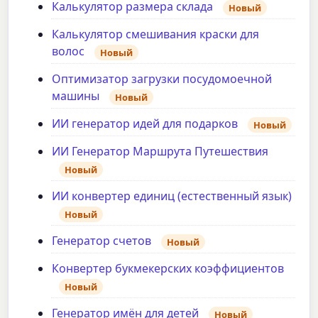
Калькулятор размера склада
Новый
Калькулятор смешивания краски для
волос
Новый
Оптимизатор загрузки посудомоечной
машины
Новый
ИИ генератор идей для подарков
Новый
ИИ Генератор Маршрута Путешествия
Новый
ИИ конвертер единиц (естественный язык)
Новый
Генератор счетов
Новый
Конвертер букмекерских коэффициентов
Новый
Генератор имён для детей
Новый