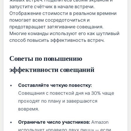
запустите счётчик в начале встречи.
Отображение стоимости в реальном времени
помогает всем сосредоточиться и
предотвращает затягивание совещания.
Многие команды используют его как шутливый
способ повысить эффективность встреч.
Советы по повышению
эффективности совещаний
Составляйте четкую повестку:
Совещания с повесткой дня на 30% чаще
проходят по плану и завершаются
вовремя.
Ограничьте число участников:
Amazon
использует «правило двух пицц» — если