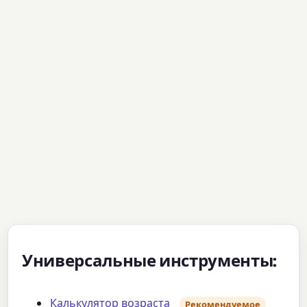
Универсальные инструменты:
Калькулятор возраста
Рекомендуемое