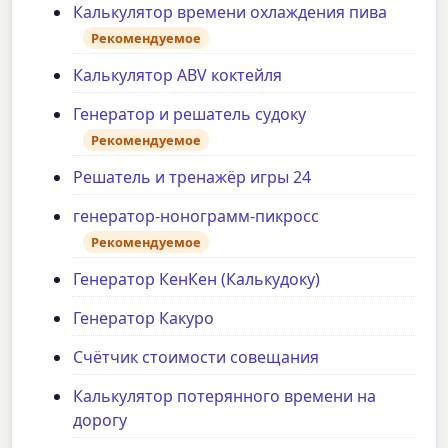
Калькулятор времени охлаждения пива
Рекомендуемое
Калькулятор ABV коктейля
Генератор и решатель судоку
Рекомендуемое
Решатель и тренажёр игры 24
генератор-нонограмм-пикросс
Рекомендуемое
Генератор КенКен (Калькудоку)
Генератор Какуро
Счётчик стоимости совещания
Калькулятор потерянного времени на
дорогу