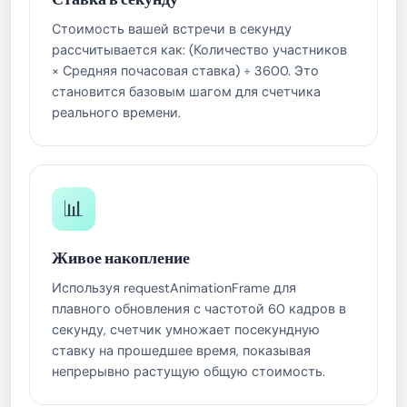
Стоимость вашей встречи в секунду
рассчитывается как: (Количество участников
× Средняя почасовая ставка) ÷ 3600. Это
становится базовым шагом для счетчика
реального времени.
📊
Живое накопление
Используя requestAnimationFrame для
плавного обновления с частотой 60 кадров в
секунду, счетчик умножает посекундную
ставку на прошедшее время, показывая
непрерывно растущую общую стоимость.