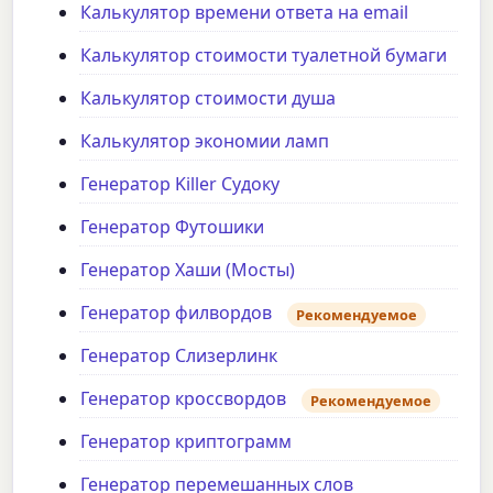
Калькулятор времени ответа на email
Калькулятор стоимости туалетной бумаги
Калькулятор стоимости душа
Калькулятор экономии ламп
Генератор Killer Судоку
Генератор Футошики
Генератор Хаши (Мосты)
Генератор филвордов
Рекомендуемое
Генератор Слизерлинк
Генератор кроссвордов
Рекомендуемое
Генератор криптограмм
Генератор перемешанных слов