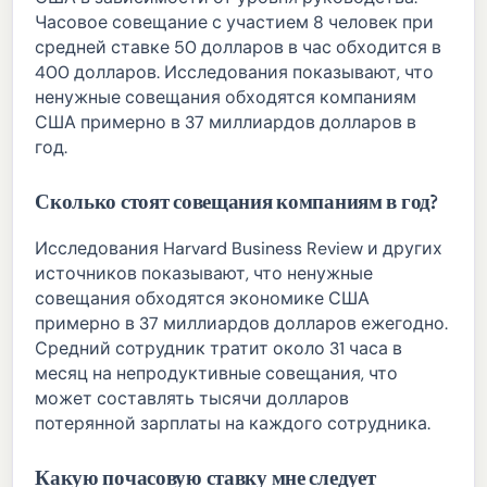
Часовое совещание с участием 8 человек при
средней ставке 50 долларов в час обходится в
400 долларов. Исследования показывают, что
ненужные совещания обходятся компаниям
США примерно в 37 миллиардов долларов в
год.
Сколько стоят совещания компаниям в год?
Исследования Harvard Business Review и других
источников показывают, что ненужные
совещания обходятся экономике США
примерно в 37 миллиардов долларов ежегодно.
Средний сотрудник тратит около 31 часа в
месяц на непродуктивные совещания, что
может составлять тысячи долларов
потерянной зарплаты на каждого сотрудника.
Какую почасовую ставку мне следует