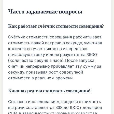
Часто задаваемые вопросы
Как работает счётчик стоимости совещания?
Счётчик стоимости совещания рассчитывает
стоимость вашей встречи в секунду, умножая
количество участников на их среднюю
почасовую ставку и деля результат на 3600
(количество секунд в часе). После запуска
счётчик непрерывно прибавляет эту сумму за
секунду, показывая рост совокупной
стоимости в реальном времени.
Какова средняя стоимость совещания?
Согласно исследованиям, средняя стоимость
встречи составляет от 338 до 1000+ долларов
США в зависимости от уровня руководства.