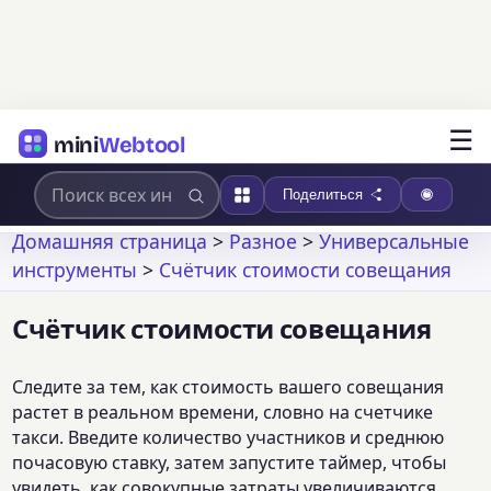
☰
mini
Webtool
Поделиться
Домашняя страница
>
Разное
>
Универсальные
инструменты
>
Счётчик стоимости совещания
Счётчик стоимости совещания
Следите за тем, как стоимость вашего совещания
растет в реальном времени, словно на счетчике
такси. Введите количество участников и среднюю
почасовую ставку, затем запустите таймер, чтобы
увидеть, как совокупные затраты увеличиваются