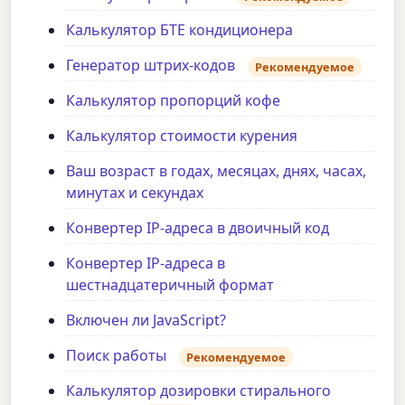
Калькулятор БТЕ кондиционера
Генератор штрих-кодов
Рекомендуемое
Калькулятор пропорций кофе
Калькулятор стоимости курения
Ваш возраст в годах, месяцах, днях, часах,
минутах и секундах
Конвертер IP-адреса в двоичный код
Конвертер IP-адреса в
шестнадцатеричный формат
Включен ли JavaScript?
Поиск работы
Рекомендуемое
Калькулятор дозировки стирального