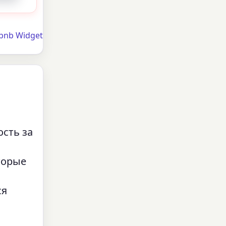
bnb Widget
сть за
торые
ся