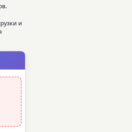
ов.
рузки и
я