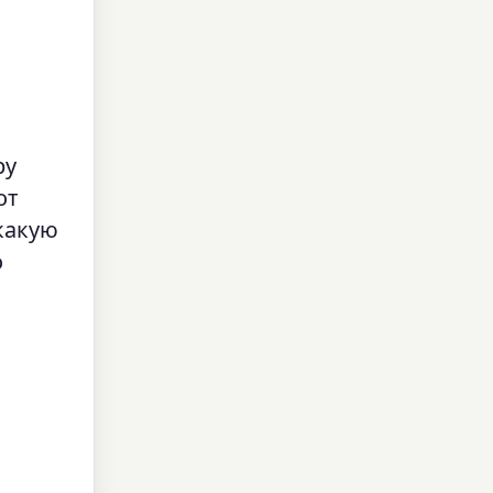
ру
от
 какую
о