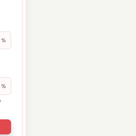
%
%
е