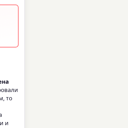
ена
ровали
м, то
а
и и