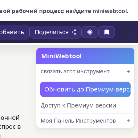
вой рабочий процесс: найдите miniwebtool.
обавить
Поделиться
MiniWebtool
связать этот инструмент
Обновить до Премиум-версии
Доступ к Премиум-версии
рочной
Моя Панель Инструментов
спрос в
и