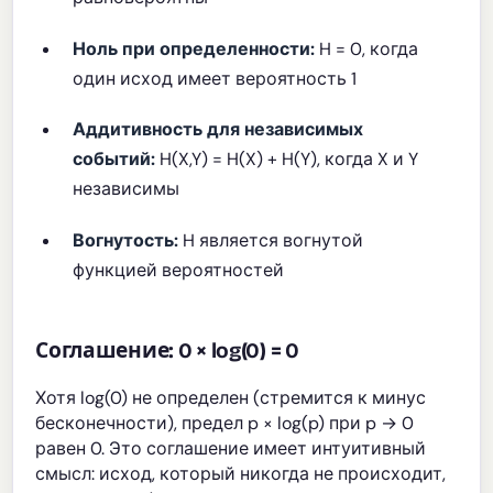
Ноль при определенности:
H = 0, когда
один исход имеет вероятность 1
Аддитивность для независимых
событий:
H(X,Y) = H(X) + H(Y), когда X и Y
независимы
Вогнутость:
H является вогнутой
функцией вероятностей
Соглашение: 0 × log(0) = 0
Хотя log(0) не определен (стремится к минус
бесконечности), предел p × log(p) при p → 0
равен 0. Это соглашение имеет интуитивный
смысл: исход, который никогда не происходит,