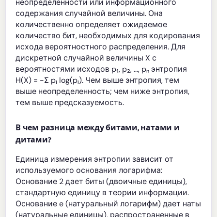
неопределенности или информационного
содержания случайной величины. Она
количественно определяет ожидаемое
количество бит, необходимых для кодирования
исхода вероятностного распределения. Для
дискретной случайной величины X с
вероятностями исходов p₁, p₂, ..., pₙ энтропия
H(X) = -Σ pᵢ log(pᵢ). Чем выше энтропия, тем
выше неопределенность; чем ниже энтропия,
тем выше предсказуемость.
В чем разница между битами, натами и
дитами?
Единица измерения энтропии зависит от
используемого основания логарифма:
Основание 2 дает биты (двоичные единицы),
стандартную единицу в теории информации.
Основание e (натуральный логарифм) дает наты
(натуральные единицы), распространенные в