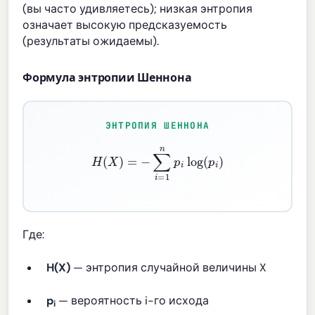
(вы часто удивляетесь); низкая энтропия
означает высокую предсказуемость
(результаты ожидаемы).
Формула энтропии Шеннона
ЭНТРОПИЯ ШЕННОНА
H
(
X
)
=
−
∑
i
=
1
n
p
i
log
(
p
i
)
Где:
H(X)
— энтропия случайной величины X
p
— вероятность i-го исхода
i