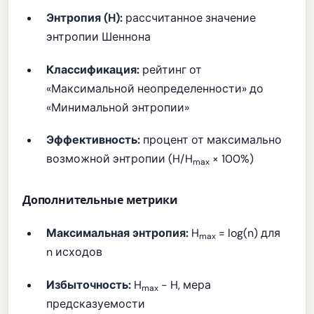
Энтропия (H):
рассчитанное значение
энтропии Шеннона
Классификация:
рейтинг от
«Максимальной неопределенности» до
«Минимальной энтропии»
Эффективность:
процент от максимально
возможной энтропии (H/H
× 100%)
max
Дополнительные метрики
Максимальная энтропия:
H
= log(n) для
max
n исходов
Избыточность:
H
- H, мера
max
предсказуемости