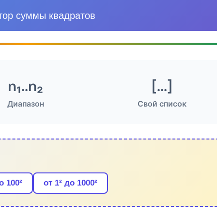
тор суммы квадратов
n₁..n₂
[...]
Диапазон
Свой список
о 100²
от 1² до 1000²