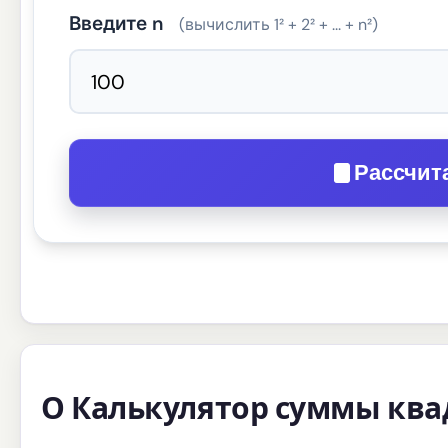
Введите n
(вычислить 1² + 2² + ... + n²)
Рассчит
О Калькулятор суммы ква