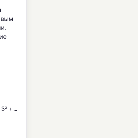
й
овым
и.
кие
 + ...