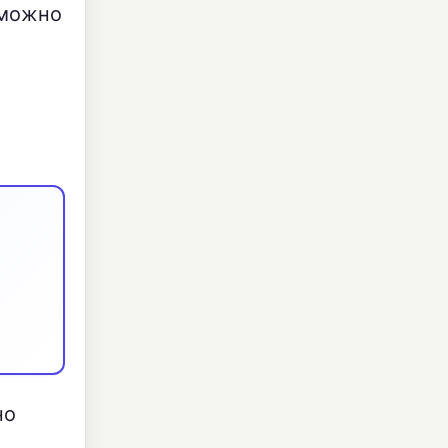
е можно
но