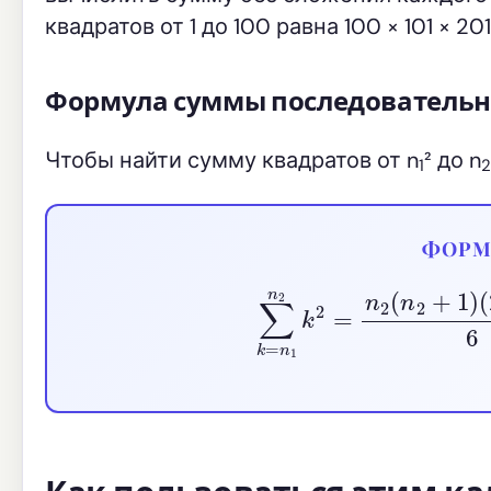
квадратов от 1 до 100 равна 100 × 101 × 201
Формула суммы последовательны
Чтобы найти сумму квадратов от n
² до n
1
2
ФОРМ
∑
k
=
n
1
n
2
k
2
=
n
2
(
n
2