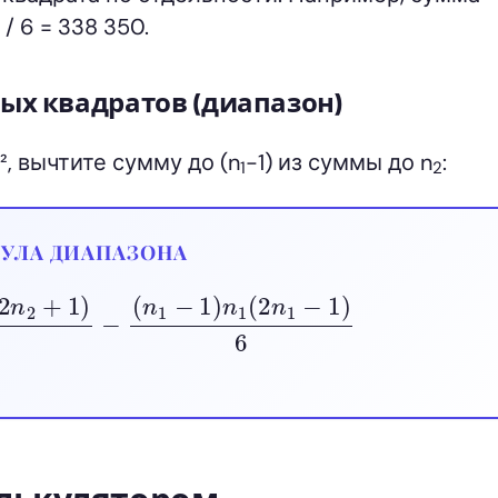
 / 6 = 338 350.
х квадратов (диапазон)
², вычтите сумму до (n
-1) из суммы до n
:
1
2
УЛА ДИАПАЗОНА
+
1
)
(
2
n
2
+
1
)
6
−
(
n
1
−
1
)
n
1
(
2
n
1
−
1
)
6