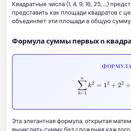
Квадратные числа (1, 4, 9, 16, 25, ...) 
представить как площади квадратов с ц
объединяет эти площади в общую сумму
Формула суммы первых n квадр
ФОРМУЛА
∑
k
=
1
n
k
2
=
1
2
+
Эта элегантная формула, открытая мате
вычислить сумму без сложения каждого 