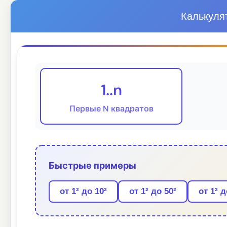
Калькуля
1..n
Первые N квадратов
Быстрые примеры
от 1² до 10²
от 1² до 50²
от 1² д