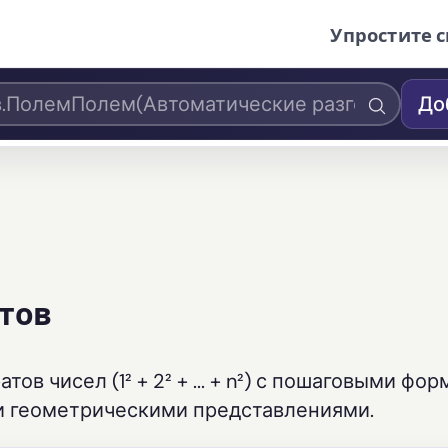
Упростите с
До
тов
 чисел (1² + 2² + ... + n²) с пошаговыми фор
и геометрическими представлениями.