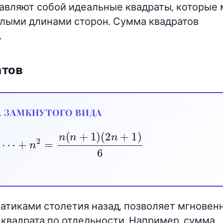
представляют собой идеальные квадраты, которы
елыми длинами сторон. Сумма квадратов
.
атов
 ЗАМКНУТОГО ВИДА
2
2
+
⋯
+
n
2
=
n
(
n
+
1
)
(
2
n
+
1
)
6
матиками столетия назад, позволяет мгновен
квадрата по отдельности. Например, сумма