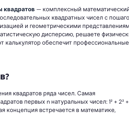
ы квадратов
— комплексный математически
последовательных квадратных чисел с пошаг
лизацией и геометрическими представлениям
статистическую дисперсию, решаете физичес
тот калькулятор обеспечит профессиональные
в?
ния квадратов ряда чисел. Самая
атов первых n натуральных чисел: 1² + 2² + 3²
ая концепция встречается в математике,