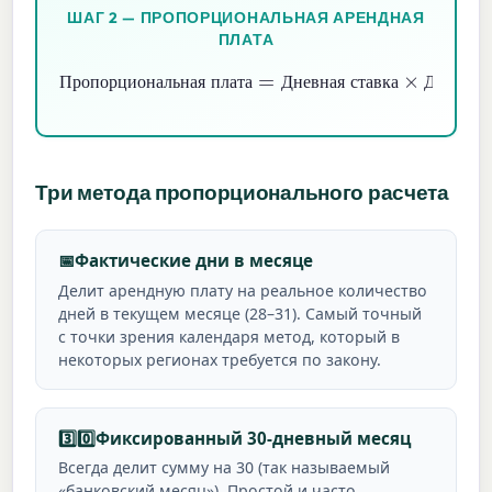
ШАГ 2 — ПРОПОРЦИОНАЛЬНАЯ АРЕНДНАЯ
ПЛАТА
Пропорциональная плата
=
Дневная ставка
Дни проживания
×
П
р
о
п
о
р
ц
и
о
н
а
л
ь
н
а
я
п
л
а
т
а
Д
н
е
в
н
а
я
с
т
а
в
к
а
Д
н
и
п
р
о
Три метода пропорционального расчета
📅
Фактические дни в месяце
Делит арендную плату на реальное количество
дней в текущем месяце (28–31). Самый точный
с точки зрения календаря метод, который в
некоторых регионах требуется по закону.
3️⃣0️⃣
Фиксированный 30-дневный месяц
Всегда делит сумму на 30 (так называемый
«банковский месяц»). Простой и часто