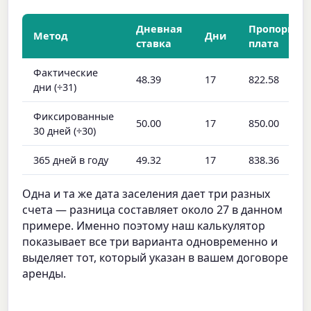
Дневная
Пропорцио
Метод
Дни
ставка
плата
Фактические
48.39
17
822.58
дни (÷31)
Фиксированные
50.00
17
850.00
30 дней (÷30)
365 дней в году
49.32
17
838.36
Одна и та же дата заселения дает три разных
счета — разница составляет около 27 в данном
примере. Именно поэтому наш калькулятор
показывает все три варианта одновременно и
выделяет тот, который указан в вашем договоре
аренды.