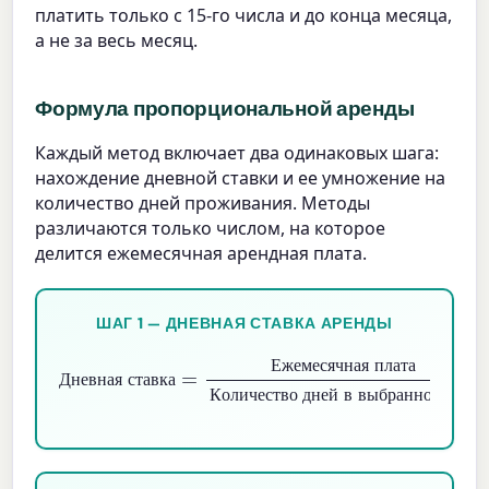
платить только с 15-го числа и до конца месяца,
а не за весь месяц.
Формула пропорциональной аренды
Каждый метод включает два одинаковых шага:
нахождение дневной ставки и ее умножение на
количество дней проживания. Методы
различаются только числом, на которое
делится ежемесячная арендная плата.
ШАГ 1 — ДНЕВНАЯ СТАВКА АРЕНДЫ
Дневная ставка
Ежемесячная плата
Количество дней в выбранной базе
=
Е
ж
е
м
е
с
я
ч
н
а
я
п
л
а
т
а
Д
н
е
в
н
а
я
с
т
а
в
к
а
К
о
л
и
ч
е
с
т
в
о
д
н
е
й
в
в
ы
б
р
а
н
н
о
й
б
а
з
е