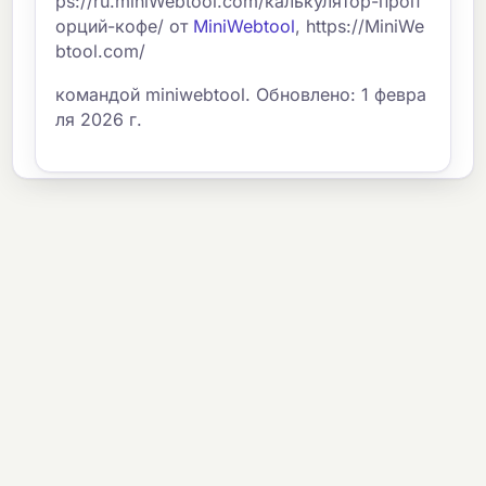
ps://ru.miniWebtool.com/калькулятор-проп
орций-кофе/ от
MiniWebtool
, https://MiniWe
btool.com/
командой miniwebtool. Обновлено: 1 февра
ля 2026 г.