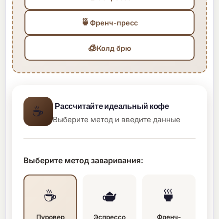
🍵
Френч-пресс
🧊
Колд брю
Рассчитайте идеальный кофе
☕
Выберите метод и введите данные
Выберите метод заваривания:
☕
🫖
🍵
Пуровер
Эспрессо
Френч-