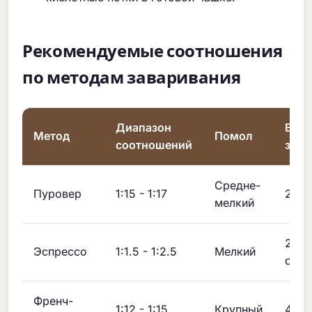
Рекомендуемые соотношения
по методам заваривания
Диапазон
Вре
Метод
Помол
соотношений
зава
Средне-
Пуровер
1:15 - 1:17
2:30
мелкий
25-3
Эспрессо
1:1.5 - 1:2.5
Мелкий
секу
Френч-
1:12 - 1:15
Крупный
4:00