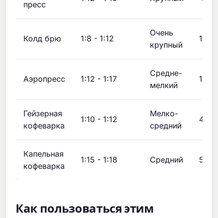
пресс
Очень
Колд брю
1:8 - 1:12
12-2
крупный
Средне-
Аэропресс
1:12 - 1:17
1:00 
мелкий
Гейзерная
Мелко-
1:10 - 1:12
4-5 
кофеварка
средний
Капельная
1:15 - 1:18
Средний
5-6 
кофеварка
Как пользоваться этим