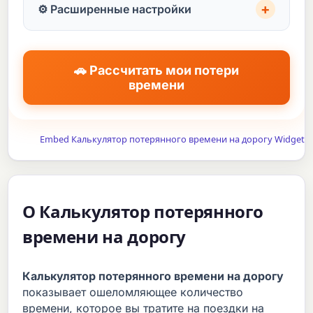
+
⚙️ Расширенные настройки
🗓️
Рабочих дней / нед
🚗 Рассчитать мои потери
времени
Стандартно: 5 дней в неделю
Embed Калькулятор потерянного времени на дорогу Widget
🏖️
Недель отпуска / год
О Калькулятор потерянного
Недель отдыха в год (США среднее: 2, ЕС среднее: 5)
времени на дорогу
Калькулятор потерянного времени на дорогу
показывает ошеломляющее количество
времени, которое вы тратите на поездки на