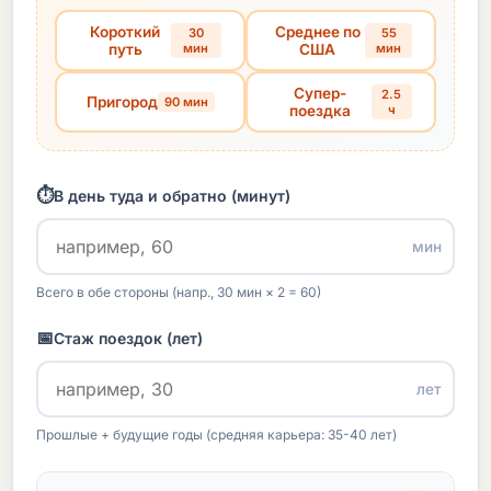
Короткий
Среднее по
30
55
путь
мин
США
мин
Супер-
2.5
Пригород
90 мин
поездка
ч
⏱️
В день туда и обратно (минут)
мин
Всего в обе стороны (напр., 30 мин × 2 = 60)
📅
Стаж поездок (лет)
лет
Прошлые + будущие годы (средняя карьера: 35-40 лет)