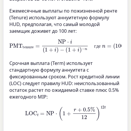
Ежемесячные выплаты по пожизненной ренте
(Tenure) используют аннуитетную формулу
HUD, предполагая, что самый молодой
заемщик доживет до 100 лет:
PMT
tenure
(
100
=
NP
−
возраст
⋅
i
(
1
+
i
)
−
(
)
1
×
+
12
i
)
−
n
где
n
=
г
д
е
Срочная выплата (Term) использует
стандартную формулу аннуитета с
фиксированным сроком. Рост кредитной линии
(LOC) следует правилу HUD: неиспользованный
остаток растет по ожидаемой ставке плюс 0.5%
ежегодного MIP:
LOC
t
=
NP
⋅
(
1
+
r
+
0.5
%
12
)
12
t