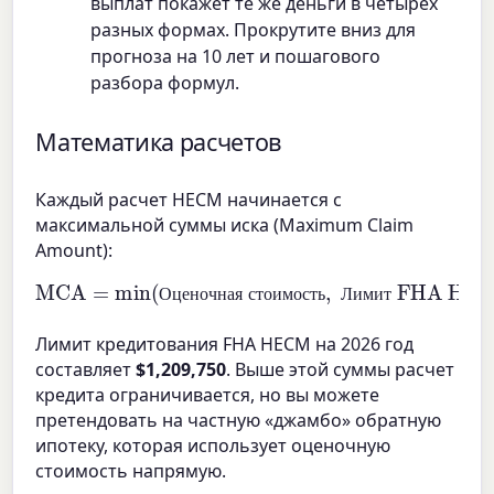
выплат покажет те же деньги в четырех
разных формах. Прокрутите вниз для
прогноза на 10 лет и пошагового
разбора формул.
Математика расчетов
Каждый расчет HECM начинается с
максимальной суммы иска (Maximum Claim
Amount):
MCA
=
min
(
Оценочная стоимость
Лимит FHA HECM
)
,
О
ц
е
н
о
ч
н
а
я
с
т
о
и
м
о
с
т
ь
Л
и
м
и
т
Лимит кредитования FHA HECM на 2026 год
составляет
$1,209,750
. Выше этой суммы расчет
кредита ограничивается, но вы можете
претендовать на частную «джамбо» обратную
ипотеку, которая использует оценочную
стоимость напрямую.