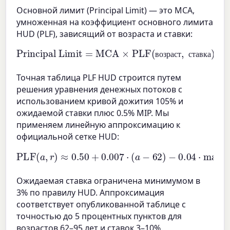
Основной лимит (Principal Limit) — это MCA,
умноженная на коэффициент основного лимита
HUD (PLF), зависящий от возраста и ставки:
Principal Limit
=
MCA
×
PLF
(
возраст
,
ставка
)
в
о
з
р
а
с
т
с
т
а
в
к
а
Точная таблица PLF HUD строится путем
решения уравнения денежных потоков с
использованием кривой дожития 105% и
ожидаемой ставки плюс 0.5% MIP. Мы
применяем линейную аппроксимацию к
официальной сетке HUD:
PLF
(
a
,
r
)
≈
0.50
+
0.007
⋅
(
a
−
62
)
−
0.04
⋅
max
(
0
,
r
−
3
)
Ожидаемая ставка ограничена минимумом в
3% по правилу HUD. Аппроксимация
соответствует опубликованной таблице с
точностью до 5 процентных пунктов для
возрастов 62–95 лет и ставок 3–10%.