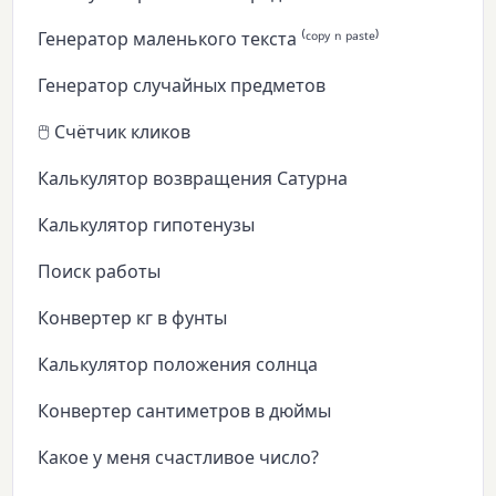
Генератор маленького текста ⁽ᶜᵒᵖʸ ⁿ ᵖᵃˢᵗᵉ⁾
Генератор случайных предметов
🖱️ Счётчик кликов
Калькулятор возвращения Сатурна
Калькулятор гипотенузы
Поиск работы
Конвертер кг в фунты
Калькулятор положения солнца
Конвертер сантиметров в дюймы
Какое у меня счастливое число?