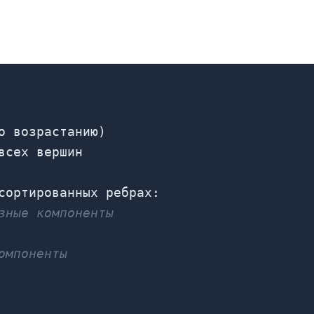
о возрастанию)
всех вершин
сортированных ребрах:
зные компоненты
омпоненты