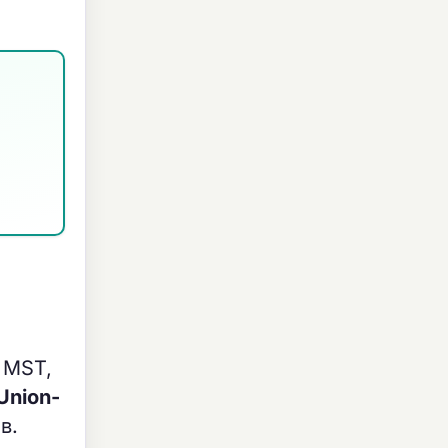
 MST,
Union-
в.