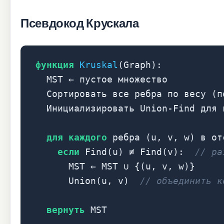
Псевдокод Крускала
функция
Kruskal
(Graph):
MST ← пустое множество
Сортировать все ребра по весу (п
Инициализировать Union-Find для 
для каждого
ребра (u, v, w) в от
если
Find(u) ≠ Find(v):
// ра
MST ← MST ∪ {(u, v, w)}
Union(u, v)
// объединить к
вернуть
MST