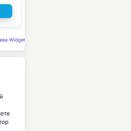
ева Widget
й
уете
тор