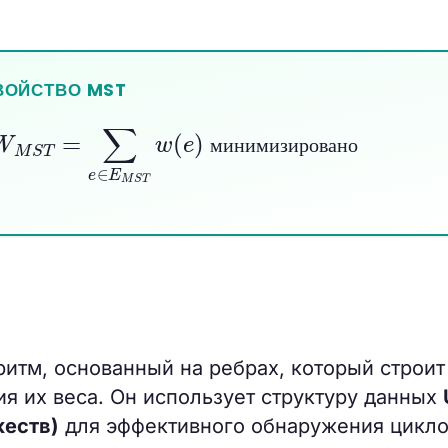
ВОЙСТВО MST
∑
e
∈
E
M
S
T
w
(
e
)
минимизировано
м
и
н
и
м
и
з
и
р
о
в
а
н
о
итм, основанный на ребрах, который строит
ия их веса. Он использует структуру данных
жеств)
для эффективного обнаружения цикло