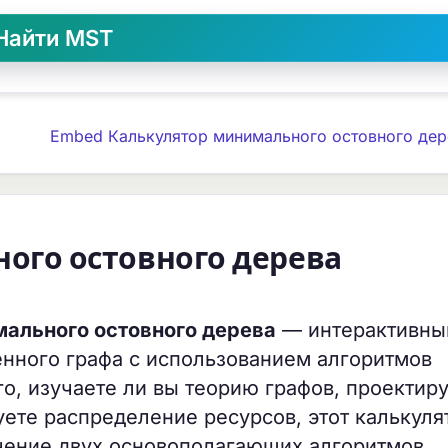
Embed Калькулятор минимального остовного дер
ого остовного дерева
ального остовного дерева
— интерактивны
нного графа с использованием алгоритмов
го, изучаете ли вы теорию графов, проектир
ете распределение ресурсов, этот калькуля
чение двух основополагающих алгоритмов