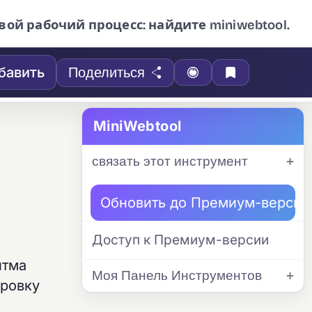
вой рабочий процесс: найдите miniwebtool.
бавить
Поделиться
MiniWebtool
связать этот инструмент
Обновить до Премиум-версии
Доступ к Премиум-версии
итма
Моя Панель Инструментов
ировку