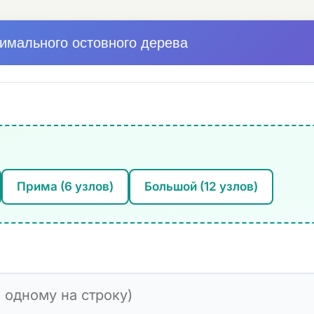
имального остовного дерева
Прима (6 узлов)
Большой (12 узлов)