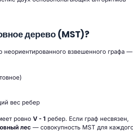
овное дерево (MST)?
о неориентированного взвешенного графа —
товное)
ий вес ребер
меет ровно
V - 1
ребер. Если граф несвязен,
овный лес
— совокупность MST для каждог