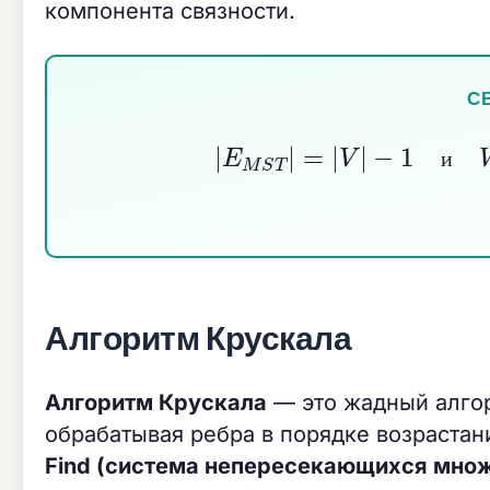
компонента связности.
С
|
E
M
S
T
|
=
|
V
|
−
1
и
W
M
S
T
=
и
Алгоритм Крускала
Алгоритм Крускала
— это жадный алгор
обрабатывая ребра в порядке возрастан
Find (система непересекающихся мно