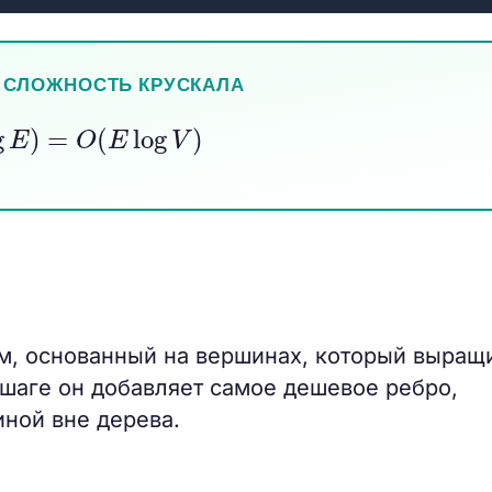
 СЛОЖНОСТЬ КРУСКАЛА
og
E
)
=
O
(
E
log
V
)
м, основанный на вершинах, который выращ
шаге он добавляет самое дешевое ребро,
ной вне дерева.