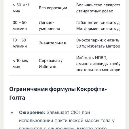
> 50 мл/
Большинство лекарств в
Без коррекции
мин
стандартных дозах
30 – 50
Легкая-
Габапентин: снизить дозу;
мл/мин
умеренная
Метформин: снизить до 5
10 – 30
Эноксапарин: снизить на
Значительная
мл/мин
50%; Избегать метформин
Избегать НПВП,
< 10 мл/
Серьезная /
аминогликозиды требуют
мин
Избегать
тщательного мониторинга
Ограничения формулы Кокрофта-
Голта
Ожирение:
Завышает ClCr при
использовании фактической массы тела у
пациентов с ожирением. Вместо этого