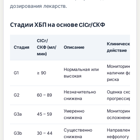
дозирования лекарств.
Стадии ХБП на основе ClCr/СКФ
ClCr/
Клиническое
Стадия
СКФ (мл/
Описание
действие
мин)
Мониторинг пр
Нормальная или
G1
≥ 90
наличии факто
высокая
риска
Незначительно
Оценка скорос
G2
60 – 89
снижена
прогрессирова
Умеренно
Мониторинг
G3a
45 – 59
снижена
осложнений
Существенно
Направление к
G3b
30 – 44
снижена
нефрологу