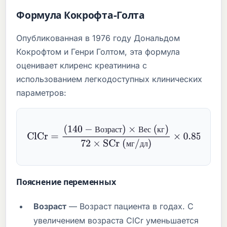
Формула Кокрофта-Голта
Опубликованная в 1976 году Дональдом
Кокрофтом и Генри Голтом, эта формула
оценивает клиренс креатинина с
использованием легкодоступных клинических
параметров:
В
о
з
р
а
с
т
В
е
с
к
г
ClCr
=
(
140
−
Возраст
)
×
Вес (кг)
72
×
SCr (мг/
д
л
я
дл)
×
0.85
(для женщин)
м
г
д
л
Пояснение переменных
Возраст
— Возраст пациента в годах. С
увеличением возраста ClCr уменьшается