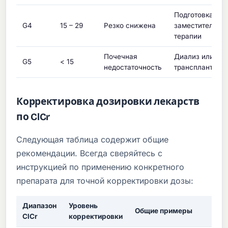
Подготовка к
G4
15 – 29
Резко снижена
заместительно
терапии
Почечная
Диализ или
G5
< 15
недостаточность
трансплантаци
Корректировка дозировки лекарств
по ClCr
Следующая таблица содержит общие
рекомендации. Всегда сверяйтесь с
инструкцией по применению конкретного
препарата для точной корректировки дозы:
Диапазон
Уровень
Общие примеры
ClCr
корректировки